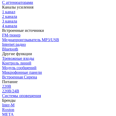
С аттенюаторами
Каналы усиления
1 канал
2 канала
3 канала
4 канала
Встроенные источники
FM-тюнер
Медиапроигрыватель MP3/USB
Internet радио
Bluetooth
Другие функции
Тревожные входы
Контроль линий
Модуль сообщений
Микрофонные панели
Встроенная Сирена
Питание
220В
220В/24В
Системы оповещения
Бренды
Inter-M
Roxton
МЕТА