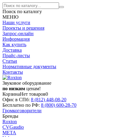
Поиск по каталогу
МЕНЮ
Наши услуги
Проекты и решения
Запрос-онлайн
Информация
Как купить
Доставка
Прайс-листы
Статьи
Нормативные документы
Контакты
Звуковое оборудование
по низким
ценам!
Корзина
Нет товаров
0
Офис в СПб:
8 (812)
448-08-20
Бесплатно по РФ:
8 (800)
600-28-70
Громкоговорители
Бренды
Roxton
CVGaudio
МЕТА