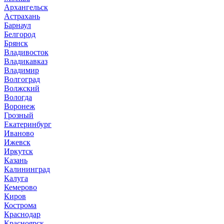
Архангельск
Астрахань
Барнаул
Белгород
Брянск
Владивосток
Владикавказ
Владимир
Волгоград
Волжский
Вологда
Воронеж
Грозный
Екатеринбург
Иваново
Ижевск
Иркутск
Казань
Калининград
Калуга
Кемерово
Киров
Кострома
Краснодар
Красноярск