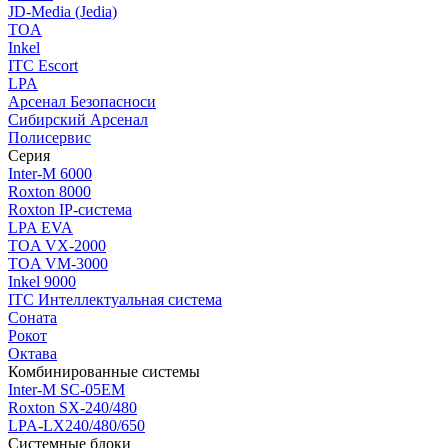
JD-Media (Jedia)
TOA
Inkel
ITC Escort
LPA
Арсенал Безопасноси
Сибирский Арсенал
Полисервис
Серия
Inter-M 6000
Roxton 8000
Roxton IP-система
LPA EVA
TOA VX-2000
TOA VM-3000
Inkel 9000
ITC Интеллектуальная система
Соната
Рокот
Октава
Комбинированные системы
Inter-M SC-05EM
Roxton SX-240/480
LPA-LX240/480/650
Системные блоки