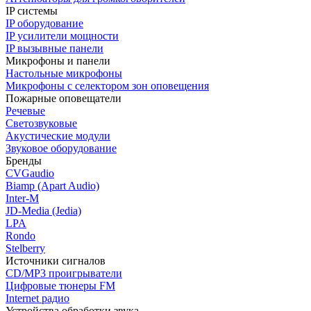
IP системы
IP оборудование
IP усилители мощности
IP вызывные панели
Микрофоны и панели
Настольные микрофоны
Микрофоны с селектором зон оповещения
Пожарные оповещатели
Речевые
Светозвуковые
Акустические модули
Звуковое оборудование
Бренды
CVGaudio
Biamp (Apart Audio)
Inter-M
JD-Media (Jedia)
LPA
Rondo
Stelberry
Источники сигналов
CD/MP3 проигрыватели
Цифровые тюнеры FM
Internet радио
Устройства обработки звука