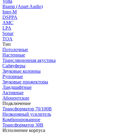
Volta
Biamp (Apart Audio)
Inter-M
DSPPA
AMC
LPA
Sonar
TOA
Тип
Потолочные
Настенные
Трансляционная акустика
Сабвуферы
Звуковые колонны
Рупорные
Звуковые прожекторы
Ландшафтные
Активные
Абонентские
Подключение
Трансформатор 70/100В
Низкоомный усилитель
Комбинированное
Трансформатор 30В
Исполнение корпуса