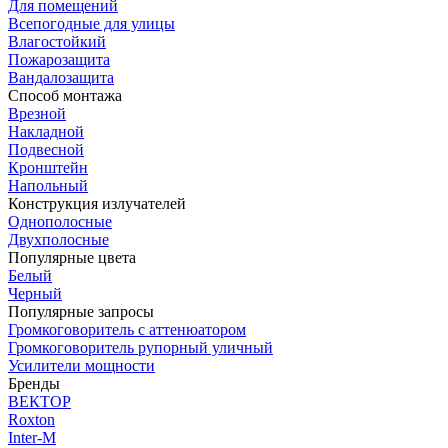
Для помещений
Всепогодные для улицы
Влагостойкий
Пожарозащита
Вандалозащита
Способ монтажа
Врезной
Накладной
Подвесной
Кронштейн
Напольный
Конструкция излучателей
Однополосные
Двухполосные
Популярные цвета
Белый
Черный
Популярные запросы
Громкоговоритель с аттенюатором
Громкоговоритель рупорный уличный
Усилители мощности
Бренды
ВЕКТОР
Roxton
Inter-M