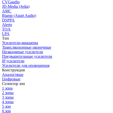
CVGaudio
JD-Media (Jedia)
AMC
Biamp (Apart Audio)
DSPPA
Alerto
TOA
LPA
Тип
Усилители-микшеры
Трансляционные оконечные
Низкоомные усилители
Предварительные усилители
IP усилители
Усилители для оповещения
Конструкция
Аналоговые
Цифровые
Селектор зон
1 зона
2 зоны
3 зоны
4 зоны
5 зон
6 зон