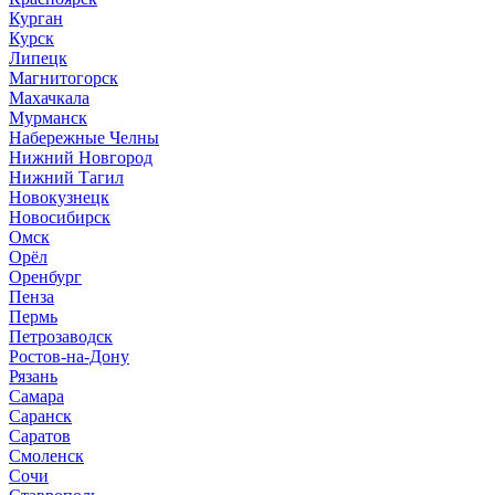
Курган
Курск
Липецк
Магнитогорск
Махачкала
Мурманск
Набережные Челны
Нижний Новгород
Нижний Тагил
Новокузнецк
Новосибирск
Омск
Орёл
Оренбург
Пенза
Пермь
Петрозаводск
Ростов-на-Дону
Рязань
Самара
Саранск
Саратов
Смоленск
Сочи