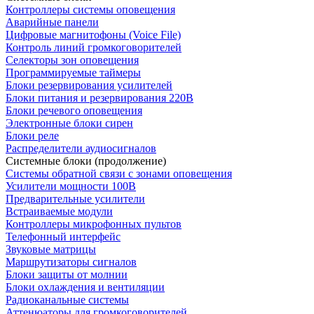
Контроллеры системы оповещения
Аварийные панели
Цифровые магнитофоны (Voice File)
Контроль линий громкоговорителей
Селекторы зон оповещения
Программируемые таймеры
Блоки резервирования усилителей
Блоки питания и резервирования 220В
Блоки речевого оповещения
Электронные блоки сирен
Блоки реле
Распределители аудиосигналов
Системные блоки (продолжение)
Системы обратной связи с зонами оповещения
Усилители мощности 100В
Предварительные усилители
Встраиваемые модули
Контроллеры микрофонных пультов
Телефонный интерфейс
Звуковые матрицы
Маршрутизаторы сигналов
Блоки защиты от молнии
Блоки охлаждения и вентиляции
Радиоканальные системы
Аттенюаторы для громкоговорителей