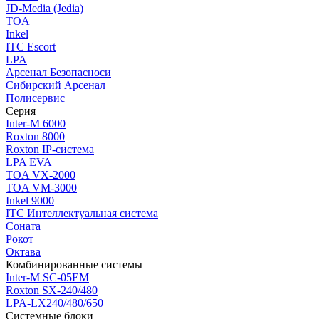
JD-Media (Jedia)
TOA
Inkel
ITC Escort
LPA
Арсенал Безопасноси
Сибирский Арсенал
Полисервис
Серия
Inter-M 6000
Roxton 8000
Roxton IP-система
LPA EVA
TOA VX-2000
TOA VM-3000
Inkel 9000
ITC Интеллектуальная система
Соната
Рокот
Октава
Комбинированные системы
Inter-M SC-05EM
Roxton SX-240/480
LPA-LX240/480/650
Системные блоки