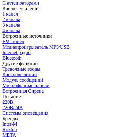
С аттенюаторами
Каналы усиления
1 канал
2 канала
3 канала
4 канала
Встроенные источники
FM-тюнер
Медиапроигрыватель MP3/USB
Internet радио
Bluetooth
Другие функции
Тревожные входы
Контроль линий
Модуль сообщений
Микрофонные панели
Встроенная Сирена
Питание
220В
220В/24В
Системы оповещения
Бренды
Inter-M
Roxton
МЕТА