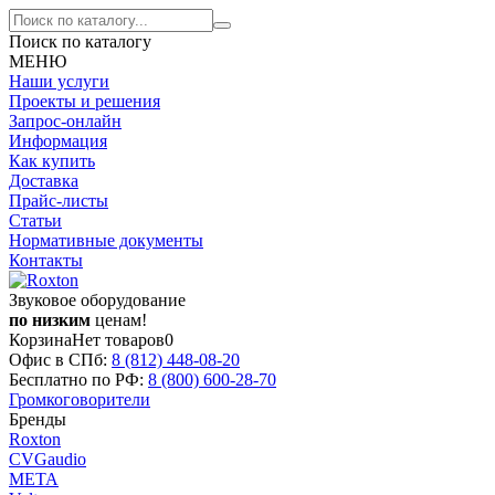
Поиск по каталогу
МЕНЮ
Наши услуги
Проекты и решения
Запрос-онлайн
Информация
Как купить
Доставка
Прайс-листы
Статьи
Нормативные документы
Контакты
Звуковое оборудование
по низким
ценам!
Корзина
Нет товаров
0
Офис в СПб:
8 (812)
448-08-20
Бесплатно по РФ:
8 (800)
600-28-70
Громкоговорители
Бренды
Roxton
CVGaudio
МЕТА