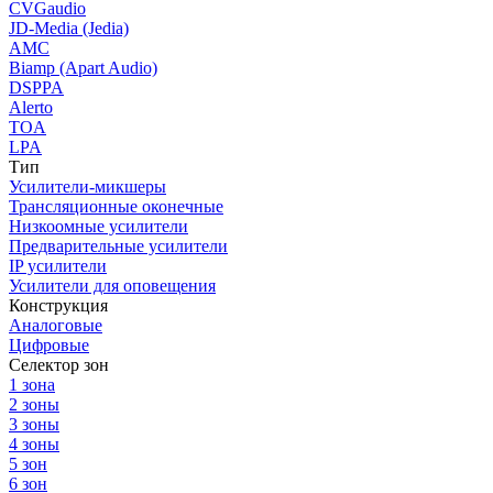
CVGaudio
JD-Media (Jedia)
AMC
Biamp (Apart Audio)
DSPPA
Alerto
TOA
LPA
Тип
Усилители-микшеры
Трансляционные оконечные
Низкоомные усилители
Предварительные усилители
IP усилители
Усилители для оповещения
Конструкция
Аналоговые
Цифровые
Селектор зон
1 зона
2 зоны
3 зоны
4 зоны
5 зон
6 зон