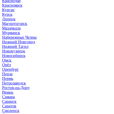
Краснодар
Красноярск
Курган
Курск
Липецк
Магнитогорск
Махачкала
Мурманск
Набережные Челны
Нижний Новгород
Нижний Тагил
Новокузнецк
Новосибирск
Омск
Орёл
Оренбург
Пенза
Пермь
Петрозаводск
Ростов-на-Дону
Рязань
Самара
Саранск
Саратов
Смоленск