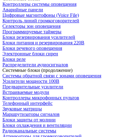
Контроллеры системы оповещения
Аварийные панели
Цифровые магнитофоны (Voice File)
Контроль линий громкоговорителей
Селекторы зон оповещения
Программируемые таймеры
Блоки резервирования усилителей
Блоки питания и резервирования 220В
Блоки речевого оповещения
Электронные блоки сирен
Блоки реле
Распределители аудиосигналов
Системные блоки (продолжение)
Системы обратной связи с зонами оповещения
Усилители мощности 100В
Предварительные усилители
Встраиваемые модули
Контроллеры микрофонных пультов
Телефонный интерфейс
Звуковые матрицы
Маршрутизаторы сигналов
Блоки защиты от молнии
Блоки охлаждения и вентиляции
Радиоканальные системы
Аттенюаторы для громкоговорителей