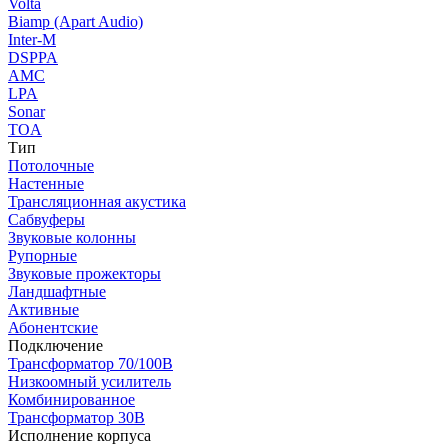
Volta
Biamp (Apart Audio)
Inter-M
DSPPA
AMC
LPA
Sonar
TOA
Тип
Потолочные
Настенные
Трансляционная акустика
Сабвуферы
Звуковые колонны
Рупорные
Звуковые прожекторы
Ландшафтные
Активные
Абонентские
Подключение
Трансформатор 70/100В
Низкоомный усилитель
Комбинированное
Трансформатор 30В
Исполнение корпуса