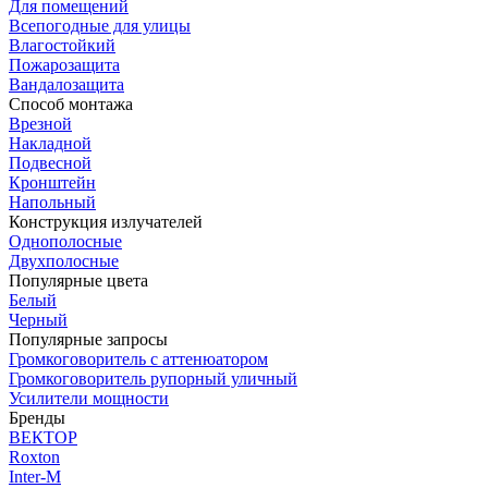
Для помещений
Всепогодные для улицы
Влагостойкий
Пожарозащита
Вандалозащита
Способ монтажа
Врезной
Накладной
Подвесной
Кронштейн
Напольный
Конструкция излучателей
Однополосные
Двухполосные
Популярные цвета
Белый
Черный
Популярные запросы
Громкоговоритель с аттенюатором
Громкоговоритель рупорный уличный
Усилители мощности
Бренды
ВЕКТОР
Roxton
Inter-M