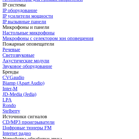
IP системы
IP оборудование
IP усилители мощности
IP вызывные панели
Микрофоны и панели
Настольные микрофоны
Микрофоны с селектором зон оповещения
Пожарные оповещатели
Речевые
Светозвуковые
Акустические модули
Звуковое оборудование
Бренды
CVGaudio
Biamp (Apart Audio)
Inter-M
JD-Media (Jedia)
LPA
Rondo
Stelberry
Источники сигналов
CD/MP3 проигрыватели
Цифровые тюнеры FM
Internet радио
Устройства обработки звука