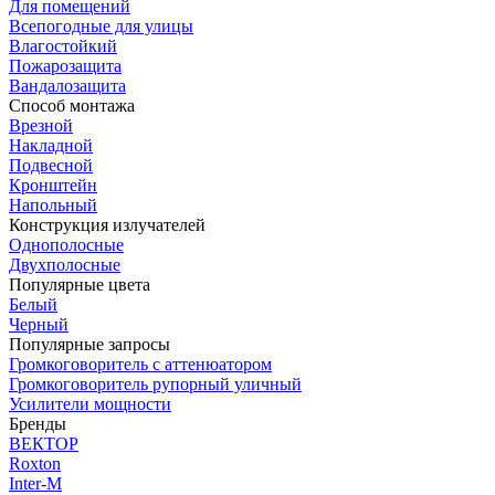
Для помещений
Всепогодные для улицы
Влагостойкий
Пожарозащита
Вандалозащита
Способ монтажа
Врезной
Накладной
Подвесной
Кронштейн
Напольный
Конструкция излучателей
Однополосные
Двухполосные
Популярные цвета
Белый
Черный
Популярные запросы
Громкоговоритель с аттенюатором
Громкоговоритель рупорный уличный
Усилители мощности
Бренды
ВЕКТОР
Roxton
Inter-M