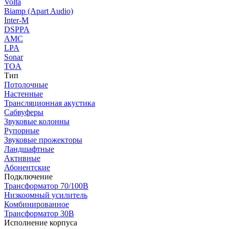
Volta
Biamp (Apart Audio)
Inter-M
DSPPA
AMC
LPA
Sonar
TOA
Тип
Потолочные
Настенные
Трансляционная акустика
Сабвуферы
Звуковые колонны
Рупорные
Звуковые прожекторы
Ландшафтные
Активные
Абонентские
Подключение
Трансформатор 70/100В
Низкоомный усилитель
Комбинированное
Трансформатор 30В
Исполнение корпуса