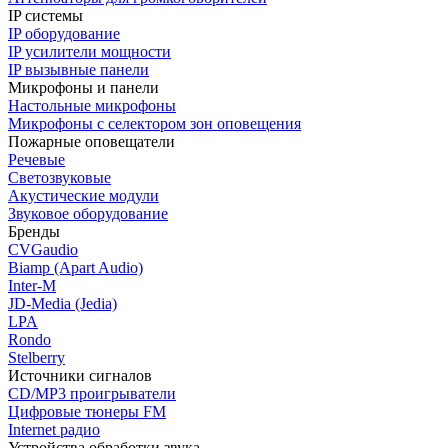
IP системы
IP оборудование
IP усилители мощности
IP вызывные панели
Микрофоны и панели
Настольные микрофоны
Микрофоны с селектором зон оповещения
Пожарные оповещатели
Речевые
Светозвуковые
Акустические модули
Звуковое оборудование
Бренды
CVGaudio
Biamp (Apart Audio)
Inter-M
JD-Media (Jedia)
LPA
Rondo
Stelberry
Источники сигналов
CD/MP3 проигрыватели
Цифровые тюнеры FM
Internet радио
Устройства обработки звука