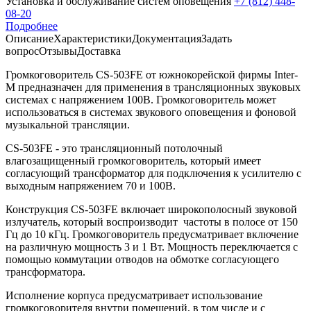
Установка и обслуживание систем оповещения
+7 (812) 448-
08-20
Подробнее
Описание
Характеристики
Документация
Задать
вопрос
Отзывы
Доставка
Громкоговоритель CS-503FE от южнокорейской фирмы Inter-
M предназначен для применения в трансляционных звуковых
системах с напряжением 100В. Громкоговоритель может
использоваться в системах звукового оповещения и фоновой
музыкальной трансляции.
CS-503FE - это трансляционный потолочный
влагозащищенный громкоговоритель, который имеет
согласующий трансформатор для подключения к усилителю с
выходным напряжением 70 и 100В.
Конструкция CS-503FE включает широкополосный звуковой
излучатель, который воспроизводит частоты в полосе от 150
Гц до 10 кГц. Громкоговоритель предусматривает включение
на различную мощность 3 и 1 Вт. Мощность переключается с
помощью коммутации отводов на обмотке согласующего
трансформатора.
Исполнение корпуса предусматривает использование
громкоговорителя внутри помещений, в том числе и с