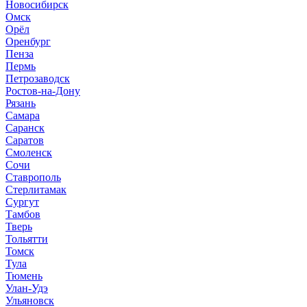
Новосибирск
Омск
Орёл
Оренбург
Пенза
Пермь
Петрозаводск
Ростов-на-Дону
Рязань
Самара
Саранск
Саратов
Смоленск
Сочи
Ставрополь
Стерлитамак
Сургут
Тамбов
Тверь
Тольятти
Томск
Тула
Тюмень
Улан-Удэ
Ульяновск