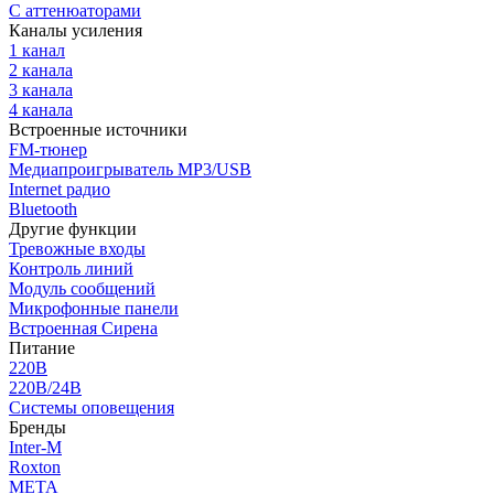
С аттенюаторами
Каналы усиления
1 канал
2 канала
3 канала
4 канала
Встроенные источники
FM-тюнер
Медиапроигрыватель MP3/USB
Internet радио
Bluetooth
Другие функции
Тревожные входы
Контроль линий
Модуль сообщений
Микрофонные панели
Встроенная Сирена
Питание
220В
220В/24В
Системы оповещения
Бренды
Inter-M
Roxton
МЕТА