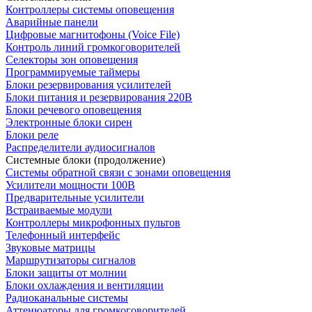
Контроллеры системы оповещения
Аварийные панели
Цифровые магнитофоны (Voice File)
Контроль линий громкоговорителей
Селекторы зон оповещения
Программируемые таймеры
Блоки резервирования усилителей
Блоки питания и резервирования 220В
Блоки речевого оповещения
Электронные блоки сирен
Блоки реле
Распределители аудиосигналов
Системные блоки (продолжение)
Системы обратной связи с зонами оповещения
Усилители мощности 100В
Предварительные усилители
Встраиваемые модули
Контроллеры микрофонных пультов
Телефонный интерфейс
Звуковые матрицы
Маршрутизаторы сигналов
Блоки защиты от молнии
Блоки охлаждения и вентиляции
Радиоканальные системы
Аттенюаторы для громкоговорителей