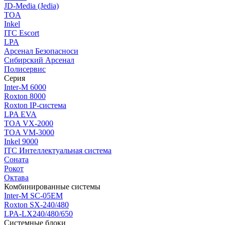
JD-Media (Jedia)
TOA
Inkel
ITC Escort
LPA
Арсенал Безопасноси
Сибирский Арсенал
Полисервис
Серия
Inter-M 6000
Roxton 8000
Roxton IP-система
LPA EVA
TOA VX-2000
TOA VM-3000
Inkel 9000
ITC Интеллектуальная система
Соната
Рокот
Октава
Комбинированные системы
Inter-M SC-05EM
Roxton SX-240/480
LPA-LX240/480/650
Системные блоки