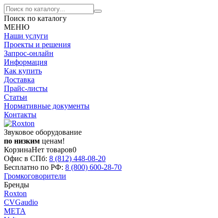
Поиск по каталогу
МЕНЮ
Наши услуги
Проекты и решения
Запрос-онлайн
Информация
Как купить
Доставка
Прайс-листы
Статьи
Нормативные документы
Контакты
Звуковое оборудование
по низким
ценам!
Корзина
Нет товаров
0
Офис в СПб:
8 (812)
448-08-20
Бесплатно по РФ:
8 (800)
600-28-70
Громкоговорители
Бренды
Roxton
CVGaudio
МЕТА