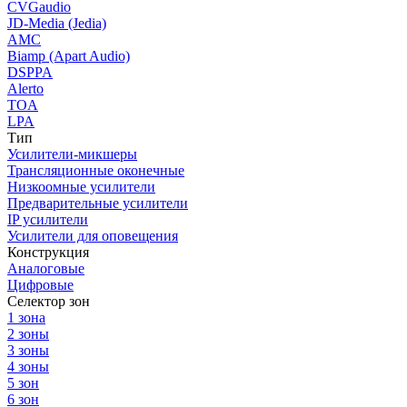
CVGaudio
JD-Media (Jedia)
AMC
Biamp (Apart Audio)
DSPPA
Alerto
TOA
LPA
Тип
Усилители-микшеры
Трансляционные оконечные
Низкоомные усилители
Предварительные усилители
IP усилители
Усилители для оповещения
Конструкция
Аналоговые
Цифровые
Селектор зон
1 зона
2 зоны
3 зоны
4 зоны
5 зон
6 зон