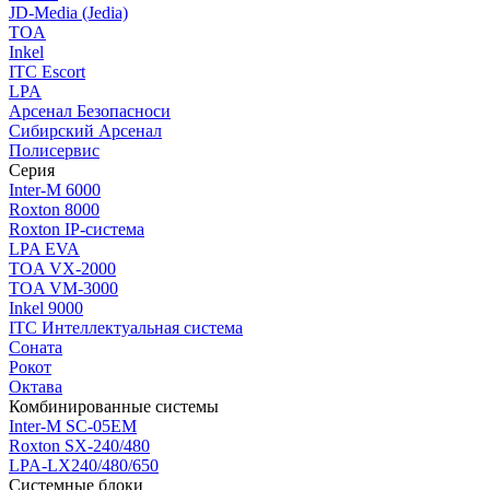
JD-Media (Jedia)
TOA
Inkel
ITC Escort
LPA
Арсенал Безопасноси
Сибирский Арсенал
Полисервис
Серия
Inter-M 6000
Roxton 8000
Roxton IP-система
LPA EVA
TOA VX-2000
TOA VM-3000
Inkel 9000
ITC Интеллектуальная система
Соната
Рокот
Октава
Комбинированные системы
Inter-M SC-05EM
Roxton SX-240/480
LPA-LX240/480/650
Системные блоки