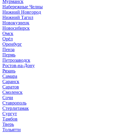
Мурманск
Набережные Челны
Нижний Новгород
Нижний Тагил
Новокузнецк
Новосибирск
Омск
Орёл
Оренбург
Пенза
Пермь
Петрозаводск
Ростов-на-Дону
Рязань
Самара
Саранск
Саратов
Смоленск
Сочи
Ставрополь
Стерлитамак
Сургут
Тамбов
Тверь
Тольятти