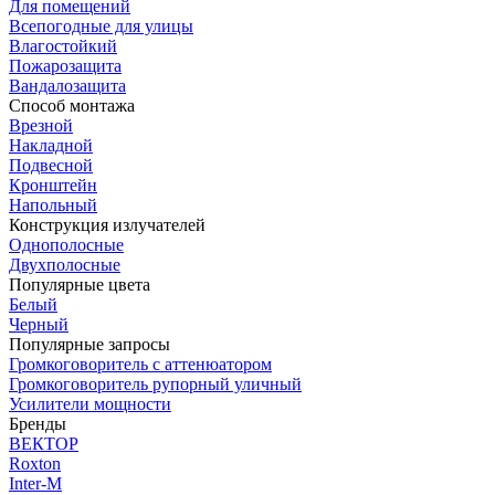
Для помещений
Всепогодные для улицы
Влагостойкий
Пожарозащита
Вандалозащита
Способ монтажа
Врезной
Накладной
Подвесной
Кронштейн
Напольный
Конструкция излучателей
Однополосные
Двухполосные
Популярные цвета
Белый
Черный
Популярные запросы
Громкоговоритель с аттенюатором
Громкоговоритель рупорный уличный
Усилители мощности
Бренды
ВЕКТОР
Roxton
Inter-M