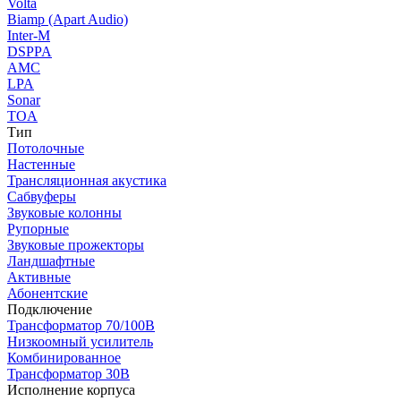
Volta
Biamp (Apart Audio)
Inter-M
DSPPA
AMC
LPA
Sonar
TOA
Тип
Потолочные
Настенные
Трансляционная акустика
Сабвуферы
Звуковые колонны
Рупорные
Звуковые прожекторы
Ландшафтные
Активные
Абонентские
Подключение
Трансформатор 70/100В
Низкоомный усилитель
Комбинированное
Трансформатор 30В
Исполнение корпуса