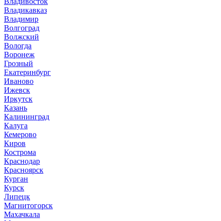
Владивосток
Владикавказ
Владимир
Волгоград
Волжский
Вологда
Воронеж
Грозный
Екатеринбург
Иваново
Ижевск
Иркутск
Казань
Калининград
Калуга
Кемерово
Киров
Кострома
Краснодар
Красноярск
Курган
Курск
Липецк
Магнитогорск
Махачкала