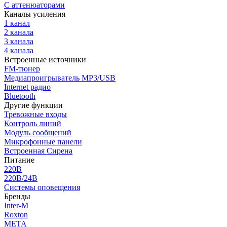
С аттенюаторами
Каналы усиления
1 канал
2 канала
3 канала
4 канала
Встроенные источники
FM-тюнер
Медиапроигрыватель MP3/USB
Internet радио
Bluetooth
Другие функции
Тревожные входы
Контроль линий
Модуль сообщений
Микрофонные панели
Встроенная Сирена
Питание
220В
220В/24В
Системы оповещения
Бренды
Inter-M
Roxton
МЕТА