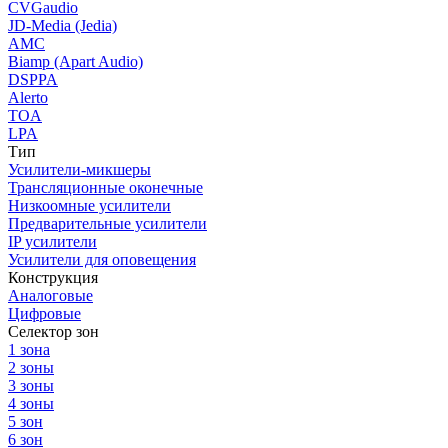
CVGaudio
JD-Media (Jedia)
AMC
Biamp (Apart Audio)
DSPPA
Alerto
TOA
LPA
Тип
Усилители-микшеры
Трансляционные оконечные
Низкоомные усилители
Предварительные усилители
IP усилители
Усилители для оповещения
Конструкция
Аналоговые
Цифровые
Селектор зон
1 зона
2 зоны
3 зоны
4 зоны
5 зон
6 зон