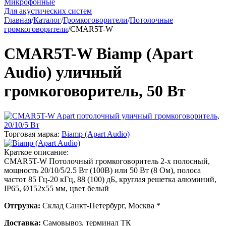
Микрофонные
Для акустических систем
Главная
/
Каталог
/
Громкоговорители
/
Потолочные
громкоговорители
/
CMAR5T-W
CMAR5T-W Biamp (Apart
Audio) уличный
громкоговоритель, 50 Вт
Торговая марка:
Biamp (Apart Audio)
Краткое описание:
CMAR5T-W Потолочный громкоговоритель 2-х полосный,
мощность 20/10/5/2.5 Вт (100В) или 50 Вт (8 Ом), полоса
частот 85 Гц-20 кГц, 88 (100) дБ, круглая решетка алюминий,
IP65, Ø152х55 мм, цвет белый
Отгрузка:
Склад Санкт-Петербург, Москва *
Доставка:
Самовывоз, терминал ТК