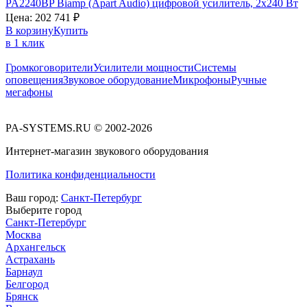
PA2240BP
Biamp (Apart Audio)
цифровой усилитель, 2х240 Вт
Цена:
202 741
₽
В корзину
Купить
в 1 клик
Громкоговорители
Усилители мощности
Системы
оповещения
Звуковое оборудование
Микрофоны
Ручные
мегафоны
PA-SYSTEMS.RU © 2002-2026
Интернет-магазин звукового оборудования
Политика конфиденциальности
Ваш город:
Санкт-Петербург
Выберите город
Санкт-Петербург
Москва
Архангельск
Астрахань
Барнаул
Белгород
Брянск