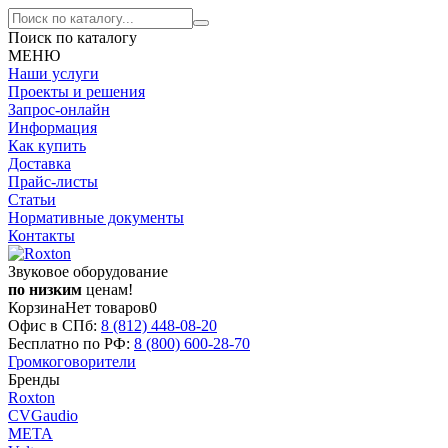
Поиск по каталогу
МЕНЮ
Наши услуги
Проекты и решения
Запрос-онлайн
Информация
Как купить
Доставка
Прайс-листы
Статьи
Нормативные документы
Контакты
Звуковое оборудование
по низким
ценам!
Корзина
Нет товаров
0
Офис в СПб:
8 (812)
448-08-20
Бесплатно по РФ:
8 (800)
600-28-70
Громкоговорители
Бренды
Roxton
CVGaudio
МЕТА