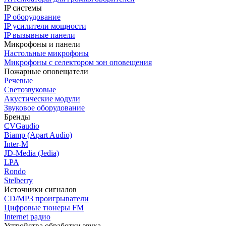
IP системы
IP оборудование
IP усилители мощности
IP вызывные панели
Микрофоны и панели
Настольные микрофоны
Микрофоны с селектором зон оповещения
Пожарные оповещатели
Речевые
Светозвуковые
Акустические модули
Звуковое оборудование
Бренды
CVGaudio
Biamp (Apart Audio)
Inter-M
JD-Media (Jedia)
LPA
Rondo
Stelberry
Источники сигналов
CD/MP3 проигрыватели
Цифровые тюнеры FM
Internet радио
Устройства обработки звука