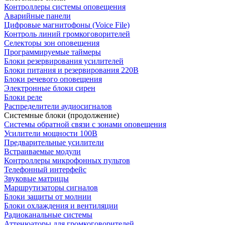
Контроллеры системы оповещения
Аварийные панели
Цифровые магнитофоны (Voice File)
Контроль линий громкоговорителей
Селекторы зон оповещения
Программируемые таймеры
Блоки резервирования усилителей
Блоки питания и резервирования 220В
Блоки речевого оповещения
Электронные блоки сирен
Блоки реле
Распределители аудиосигналов
Системные блоки (продолжение)
Системы обратной связи с зонами оповещения
Усилители мощности 100В
Предварительные усилители
Встраиваемые модули
Контроллеры микрофонных пультов
Телефонный интерфейс
Звуковые матрицы
Маршрутизаторы сигналов
Блоки защиты от молнии
Блоки охлаждения и вентиляции
Радиоканальные системы
Аттенюаторы для громкоговорителей