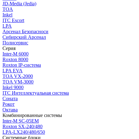
JD-Media (Jedia)
TOA
Inkel
ITC Escort
LPA
Арсенал Безопасноси
Сибирский Арсенал
Полисервис
Серия
Inter-M 6000
Roxton 8000
Roxton IP-система
LPA EVA
TOA VX-2000
TOA VM-3000
Inkel 9000
ITC Интеллектуальная система
Соната
Рокот
Октава
Комбинированные системы
Inter-M SC-05EM
Roxton SX-240/480
LPA-LX240/480/650
Системные блоки