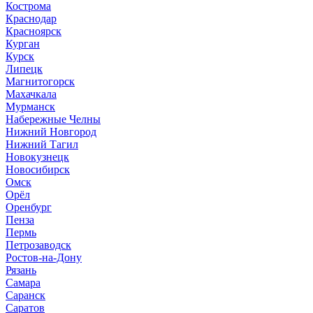
Кострома
Краснодар
Красноярск
Курган
Курск
Липецк
Магнитогорск
Махачкала
Мурманск
Набережные Челны
Нижний Новгород
Нижний Тагил
Новокузнецк
Новосибирск
Омск
Орёл
Оренбург
Пенза
Пермь
Петрозаводск
Ростов-на-Дону
Рязань
Самара
Саранск
Саратов