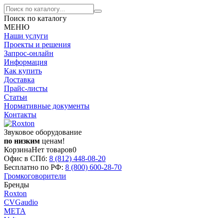
Поиск по каталогу
МЕНЮ
Наши услуги
Проекты и решения
Запрос-онлайн
Информация
Как купить
Доставка
Прайс-листы
Статьи
Нормативные документы
Контакты
Звуковое оборудование
по низким
ценам!
Корзина
Нет товаров
0
Офис в СПб:
8 (812)
448-08-20
Бесплатно по РФ:
8 (800)
600-28-70
Громкоговорители
Бренды
Roxton
CVGaudio
МЕТА