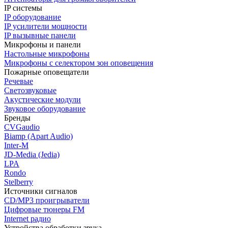
IP системы
IP оборудование
IP усилители мощности
IP вызывные панели
Микрофоны и панели
Настольные микрофоны
Микрофоны с селектором зон оповещения
Пожарные оповещатели
Речевые
Светозвуковые
Акустические модули
Звуковое оборудование
Бренды
CVGaudio
Biamp (Apart Audio)
Inter-M
JD-Media (Jedia)
LPA
Rondo
Stelberry
Источники сигналов
CD/MP3 проигрыватели
Цифровые тюнеры FM
Internet радио
Устройства обработки звука