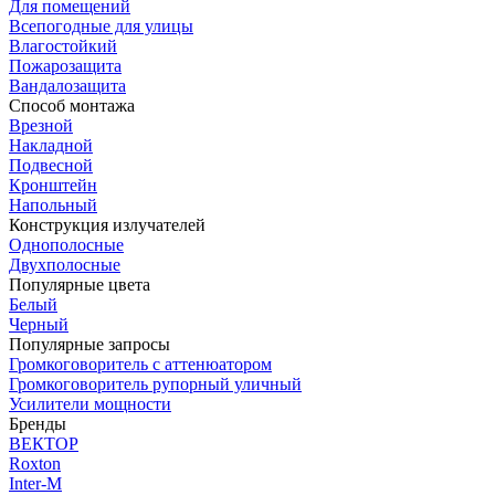
Для помещений
Всепогодные для улицы
Влагостойкий
Пожарозащита
Вандалозащита
Способ монтажа
Врезной
Накладной
Подвесной
Кронштейн
Напольный
Конструкция излучателей
Однополосные
Двухполосные
Популярные цвета
Белый
Черный
Популярные запросы
Громкоговоритель с аттенюатором
Громкоговоритель рупорный уличный
Усилители мощности
Бренды
ВЕКТОР
Roxton
Inter-M