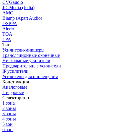
CVGaudio
JD-Media (Jedia)
AMC
Biamp (Apart Audio)
DSPPA
Alerto
TOA
LPA
Тип
Усилители-микшеры
Трансляционные оконечные
Низкоомные усилители
Предварительные усилители
IP усилители
Усилители для оповещения
Конструкция
Аналоговые
Цифровые
Селектор зон
1 зона
2 зоны
3 зоны
4 зоны
5 зон
6 зон