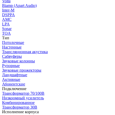
Volta
Biamp (Apart Audio)
Inter-M
DSPPA
AMC
LPA
Sonar
TOA
Тип
Потолочные
Настенные
Трансляционная акустика
Сабвуферы
Звуковые колонны
Рупорные
Звуковые прожекторы
Ландшафтные
Активные
Абонентские
Подключение
Трансформатор 70/100В
Низкоомный усилитель
Комбинированное
Трансформатор 30В
Исполнение корпуса