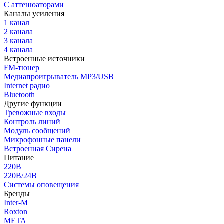
С аттенюаторами
Каналы усиления
1 канал
2 канала
3 канала
4 канала
Встроенные источники
FM-тюнер
Медиапроигрыватель MP3/USB
Internet радио
Bluetooth
Другие функции
Тревожные входы
Контроль линий
Модуль сообщений
Микрофонные панели
Встроенная Сирена
Питание
220В
220В/24В
Системы оповещения
Бренды
Inter-M
Roxton
МЕТА