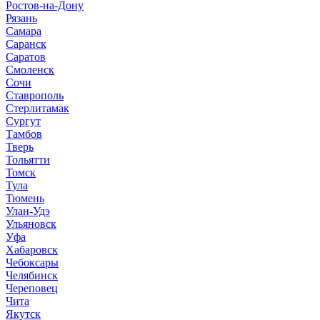
Ростов-на-Дону
Рязань
Самара
Саранск
Саратов
Смоленск
Сочи
Ставрополь
Стерлитамак
Сургут
Тамбов
Тверь
Тольятти
Томск
Тула
Тюмень
Улан-Удэ
Ульяновск
Уфа
Хабаровск
Чебоксары
Челябинск
Череповец
Чита
Якутск