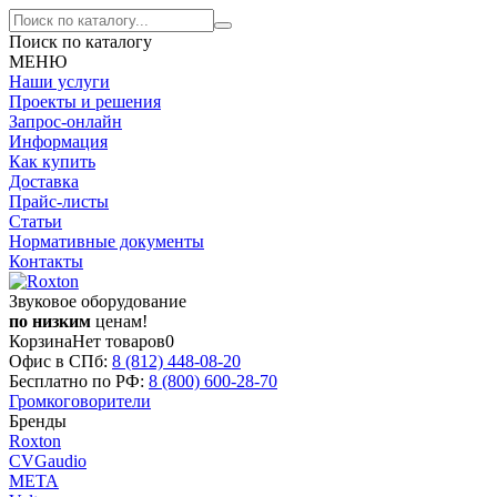
Поиск по каталогу
МЕНЮ
Наши услуги
Проекты и решения
Запрос-онлайн
Информация
Как купить
Доставка
Прайс-листы
Статьи
Нормативные документы
Контакты
Звуковое оборудование
по низким
ценам!
Корзина
Нет товаров
0
Офис в СПб:
8 (812)
448-08-20
Бесплатно по РФ:
8 (800)
600-28-70
Громкоговорители
Бренды
Roxton
CVGaudio
МЕТА