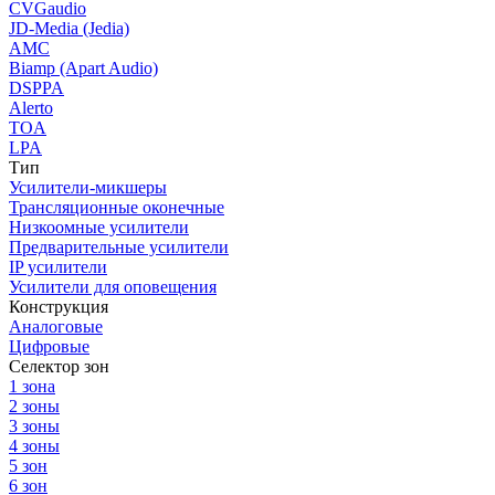
CVGaudio
JD-Media (Jedia)
AMC
Biamp (Apart Audio)
DSPPA
Alerto
TOA
LPA
Тип
Усилители-микшеры
Трансляционные оконечные
Низкоомные усилители
Предварительные усилители
IP усилители
Усилители для оповещения
Конструкция
Аналоговые
Цифровые
Селектор зон
1 зона
2 зоны
3 зоны
4 зоны
5 зон
6 зон