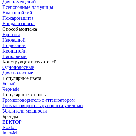
Для помещений
Всепогодные для улицы
Влагостойкий
Пожарозащита
Вандалозащита
Способ монтажа
Врезной
Накладной
Подвесной
Кронштейн
Напольный
Конструкция излучателей
Однополосные
Двухполосные
Популярные цвета
Белый
Черный
Популярные запросы
Громкоговоритель с аттенюатором
Громкоговоритель рупорный уличный
Усилители мощности
Бренды
ВЕКТОР
Roxton
Inter-M