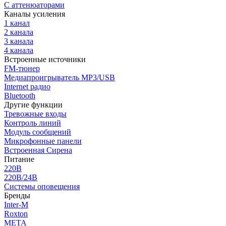
С аттенюаторами
Каналы усиления
1 канал
2 канала
3 канала
4 канала
Встроенные источники
FM-тюнер
Медиапроигрыватель MP3/USB
Internet радио
Bluetooth
Другие функции
Тревожные входы
Контроль линий
Модуль сообщений
Микрофонные панели
Встроенная Сирена
Питание
220В
220В/24В
Системы оповещения
Бренды
Inter-M
Roxton
МЕТА