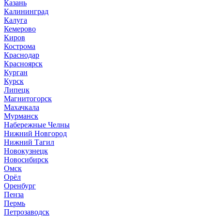
Казань
Калининград
Калуга
Кемерово
Киров
Кострома
Краснодар
Красноярск
Курган
Курск
Липецк
Магнитогорск
Махачкала
Мурманск
Набережные Челны
Нижний Новгород
Нижний Тагил
Новокузнецк
Новосибирск
Омск
Орёл
Оренбург
Пенза
Пермь
Петрозаводск