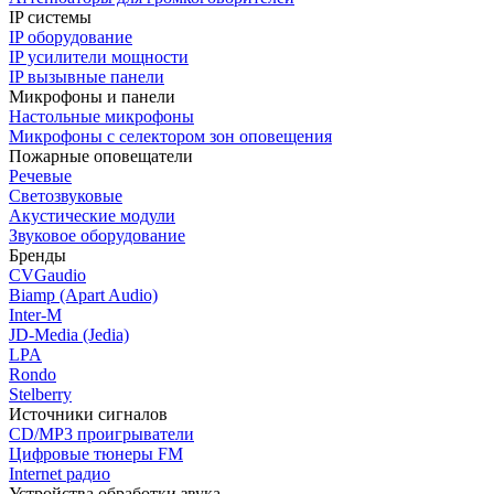
IP системы
IP оборудование
IP усилители мощности
IP вызывные панели
Микрофоны и панели
Настольные микрофоны
Микрофоны с селектором зон оповещения
Пожарные оповещатели
Речевые
Светозвуковые
Акустические модули
Звуковое оборудование
Бренды
CVGaudio
Biamp (Apart Audio)
Inter-M
JD-Media (Jedia)
LPA
Rondo
Stelberry
Источники сигналов
CD/MP3 проигрыватели
Цифровые тюнеры FM
Internet радио
Устройства обработки звука