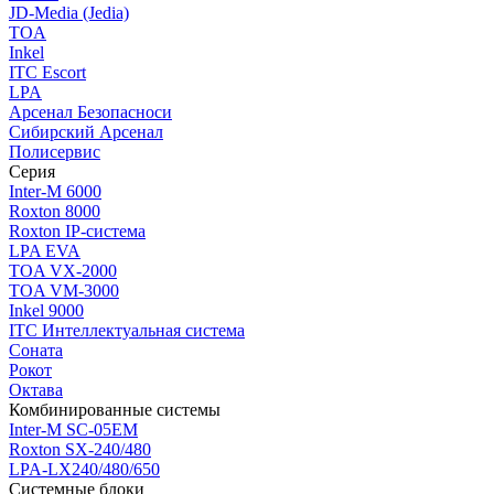
JD-Media (Jedia)
TOA
Inkel
ITC Escort
LPA
Арсенал Безопасноси
Сибирский Арсенал
Полисервис
Серия
Inter-M 6000
Roxton 8000
Roxton IP-система
LPA EVA
TOA VX-2000
TOA VM-3000
Inkel 9000
ITC Интеллектуальная система
Соната
Рокот
Октава
Комбинированные системы
Inter-M SC-05EM
Roxton SX-240/480
LPA-LX240/480/650
Системные блоки