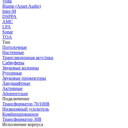
Volta
Biamp (Apart Audio)
Inter-M
DSPPA
AMC
LPA
Sonar
TOA
Тип
Потолочные
Настенные
Трансляционная акустика
Сабвуферы
Звуковые колонны
Рупорные
Звуковые прожекторы
Ландшафтные
Активные
Абонентские
Подключение
Трансформатор 70/100В
Низкоомный усилитель
Комбинированное
Трансформатор 30В
Исполнение корпуса