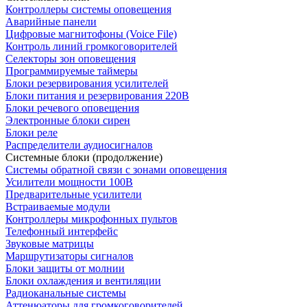
Контроллеры системы оповещения
Аварийные панели
Цифровые магнитофоны (Voice File)
Контроль линий громкоговорителей
Селекторы зон оповещения
Программируемые таймеры
Блоки резервирования усилителей
Блоки питания и резервирования 220В
Блоки речевого оповещения
Электронные блоки сирен
Блоки реле
Распределители аудиосигналов
Системные блоки (продолжение)
Системы обратной связи с зонами оповещения
Усилители мощности 100В
Предварительные усилители
Встраиваемые модули
Контроллеры микрофонных пультов
Телефонный интерфейс
Звуковые матрицы
Маршрутизаторы сигналов
Блоки защиты от молнии
Блоки охлаждения и вентиляции
Радиоканальные системы
Аттенюаторы для громкоговорителей