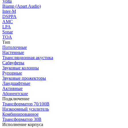
Volta
Biamp (Apart Audio)
Inter-M
DSPPA
AMC
LPA
Sonar
TOA
Тип
Потолочные
Настенные
Трансляционная акустика
Сабвуферы
Звуковые колонны
Рупорные
Звуковые прожекторы
Ландшафтные
Активные
Абонентские
Подключение
Трансформатор 70/100В
Низкоомный усилитель
Комбинированное
Трансформатор 30В
Исполнение корпуса