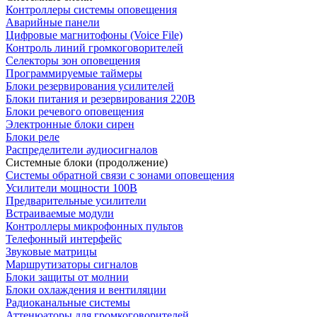
Контроллеры системы оповещения
Аварийные панели
Цифровые магнитофоны (Voice File)
Контроль линий громкоговорителей
Селекторы зон оповещения
Программируемые таймеры
Блоки резервирования усилителей
Блоки питания и резервирования 220В
Блоки речевого оповещения
Электронные блоки сирен
Блоки реле
Распределители аудиосигналов
Системные блоки (продолжение)
Системы обратной связи с зонами оповещения
Усилители мощности 100В
Предварительные усилители
Встраиваемые модули
Контроллеры микрофонных пультов
Телефонный интерфейс
Звуковые матрицы
Маршрутизаторы сигналов
Блоки защиты от молнии
Блоки охлаждения и вентиляции
Радиоканальные системы
Аттенюаторы для громкоговорителей