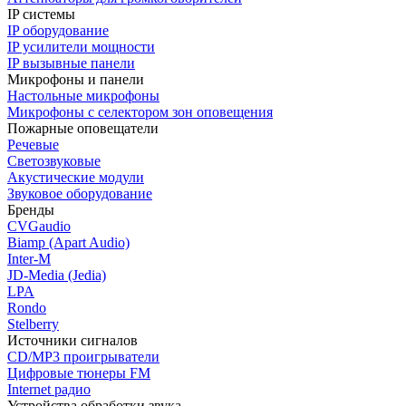
IP системы
IP оборудование
IP усилители мощности
IP вызывные панели
Микрофоны и панели
Настольные микрофоны
Микрофоны с селектором зон оповещения
Пожарные оповещатели
Речевые
Светозвуковые
Акустические модули
Звуковое оборудование
Бренды
CVGaudio
Biamp (Apart Audio)
Inter-M
JD-Media (Jedia)
LPA
Rondo
Stelberry
Источники сигналов
CD/MP3 проигрыватели
Цифровые тюнеры FM
Internet радио
Устройства обработки звука