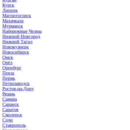
Курск
Липецк
Магнитогорск
Махачкала
Мурманск
Набережные Челны
Нижний Новгород
Нижний Тагил
Новокузнецк
Новосибирск
Омск
Орёл
Оренбург
Пенза
Пермь
Петрозаводск
Ростов-на-Дону
Рязань
Самара
Саранск
Саратов
Смоленск
Сочи
Ставрополь