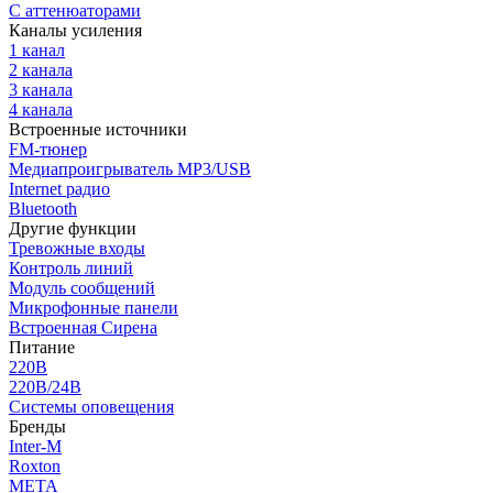
С аттенюаторами
Каналы усиления
1 канал
2 канала
3 канала
4 канала
Встроенные источники
FM-тюнер
Медиапроигрыватель MP3/USB
Internet радио
Bluetooth
Другие функции
Тревожные входы
Контроль линий
Модуль сообщений
Микрофонные панели
Встроенная Сирена
Питание
220В
220В/24В
Системы оповещения
Бренды
Inter-M
Roxton
МЕТА