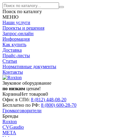
Поиск по каталогу
МЕНЮ
Наши услуги
Проекты и решения
Запрос-онлайн
Информация
Как купить
Доставка
Прайс-листы
Статьи
Нормативные документы
Контакты
Звуковое оборудование
по низким
ценам!
Корзина
Нет товаров
0
Офис в СПб:
8 (812)
448-08-20
Бесплатно по РФ:
8 (800)
600-28-70
Громкоговорители
Бренды
Roxton
CVGaudio
МЕТА