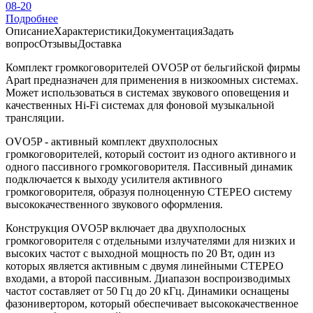
08-20
Подробнее
Описание
Характеристики
Документация
Задать
вопрос
Отзывы
Доставка
Комплект громкоговорителей OVO5P от бельгийской фирмы
Apart предназначен для применения в низкоомных системах.
Может использоваться в системах звукового оповещения и
качественных Hi-Fi системах для фоновой музыкальной
трансляции.
OVO5P - активный комплект двухполосных
громкоговорителей, который состоит из одного активного и
одного пассивного громкоговорителя. Пассивный динамик
подключается к выходу усилителя активного
громкоговорителя, образуя полноценную СТЕРЕО систему
высококачественного звукового оформления.
Конструкция OVO5P включает два двухполосных
громкоговорителя с отдельными излучателями для низких и
высоких частот с выходной мощность по 20 Вт, один из
которых является активным с двумя линейными СТЕРЕО
входами, а второй пассивным. Диапазон воспроизводимых
частот составляет от 50 Гц до 20 кГц. Динамики оснащены
фазонивертором, который обеспечивает высококачественное