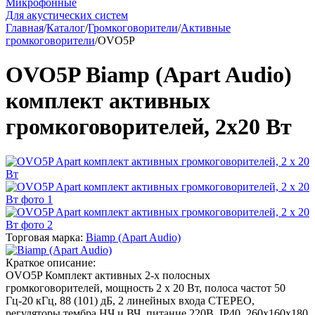
Микрофонные
Для акустических систем
Главная
/
Каталог
/
Громкоговорители
/
Активные
громкоговорители
/
OVO5P
OVO5P Biamp (Apart Audio)
комплект активных
громкоговорителей, 2х20 Вт
Торговая марка:
Biamp (Apart Audio)
Краткое описание:
OVO5P Комплект активных 2-х полосных
громкоговорителей, мощность 2 х 20 Вт, полоса частот 50
Гц-20 кГц, 88 (101) дБ, 2 линейных входа СТЕРЕО,
регуляторы тембра НЧ и ВЧ, питание 220В, IP40, 260х160х180