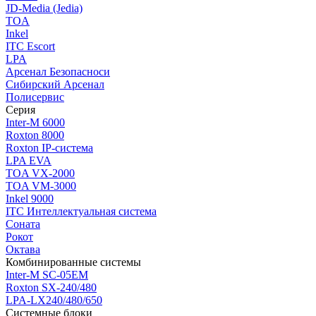
JD-Media (Jedia)
TOA
Inkel
ITC Escort
LPA
Арсенал Безопасноси
Сибирский Арсенал
Полисервис
Серия
Inter-M 6000
Roxton 8000
Roxton IP-система
LPA EVA
TOA VX-2000
TOA VM-3000
Inkel 9000
ITC Интеллектуальная система
Соната
Рокот
Октава
Комбинированные системы
Inter-M SC-05EM
Roxton SX-240/480
LPA-LX240/480/650
Системные блоки