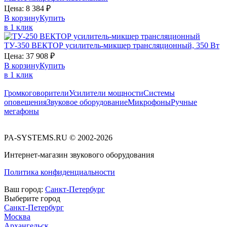
Цена:
8 384
₽
В корзину
Купить
в 1 клик
ТУ-350
ВЕКТОР
усилитель-микшер трансляционный, 350 Вт
Цена:
37 908
₽
В корзину
Купить
в 1 клик
Громкоговорители
Усилители мощности
Системы
оповещения
Звуковое оборудование
Микрофоны
Ручные
мегафоны
PA-SYSTEMS.RU © 2002-2026
Интернет-магазин звукового оборудования
Политика конфиденциальности
Ваш город:
Санкт-Петербург
Выберите город
Санкт-Петербург
Москва
Архангельск