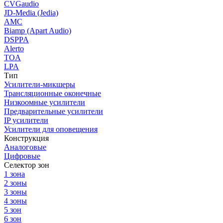
CVGaudio
JD-Media (Jedia)
AMC
Biamp (Apart Audio)
DSPPA
Alerto
TOA
LPA
Тип
Усилители-микшеры
Трансляционные оконечные
Низкоомные усилители
Предварительные усилители
IP усилители
Усилители для оповещения
Конструкция
Аналоговые
Цифровые
Селектор зон
1 зона
2 зоны
3 зоны
4 зоны
5 зон
6 зон