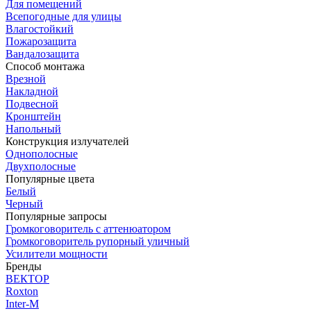
Для помещений
Всепогодные для улицы
Влагостойкий
Пожарозащита
Вандалозащита
Способ монтажа
Врезной
Накладной
Подвесной
Кронштейн
Напольный
Конструкция излучателей
Однополосные
Двухполосные
Популярные цвета
Белый
Черный
Популярные запросы
Громкоговоритель с аттенюатором
Громкоговоритель рупорный уличный
Усилители мощности
Бренды
ВЕКТОР
Roxton
Inter-M