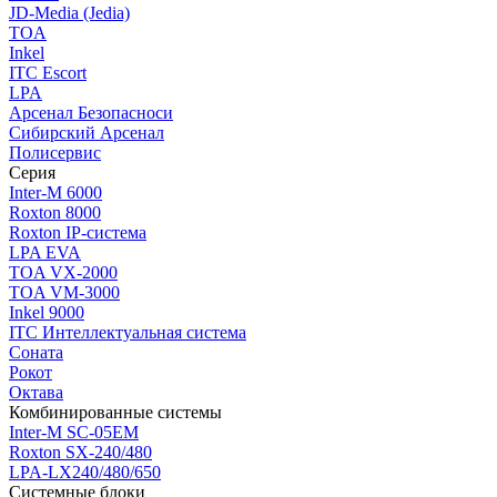
JD-Media (Jedia)
TOA
Inkel
ITC Escort
LPA
Арсенал Безопасноси
Сибирский Арсенал
Полисервис
Серия
Inter-M 6000
Roxton 8000
Roxton IP-система
LPA EVA
TOA VX-2000
TOA VM-3000
Inkel 9000
ITC Интеллектуальная система
Соната
Рокот
Октава
Комбинированные системы
Inter-M SC-05EM
Roxton SX-240/480
LPA-LX240/480/650
Системные блоки