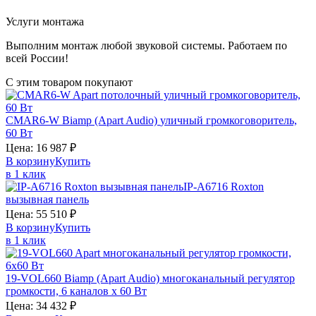
Услуги монтажа
Выполним монтаж любой звуковой системы. Работаем по
всей России!
С этим товаром покупают
CMAR6-W
Biamp (Apart Audio)
уличный громкоговоритель,
60 Вт
Цена:
16 987
₽
В корзину
Купить
в 1 клик
IP-A6716
Roxton
вызывная панель
Цена:
55 510
₽
В корзину
Купить
в 1 клик
19-VOL660
Biamp (Apart Audio)
многоканальный регулятор
громкости, 6 каналов х 60 Вт
Цена:
34 432
₽