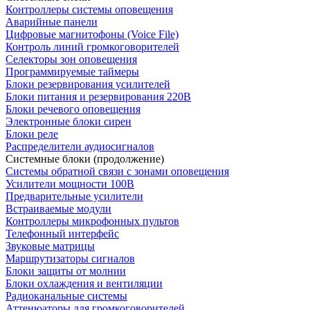
Контроллеры системы оповещения
Аварийные панели
Цифровые магнитофоны (Voice File)
Контроль линий громкоговорителей
Селекторы зон оповещения
Программируемые таймеры
Блоки резервирования усилителей
Блоки питания и резервирования 220В
Блоки речевого оповещения
Электронные блоки сирен
Блоки реле
Распределители аудиосигналов
Системные блоки (продолжение)
Системы обратной связи с зонами оповещения
Усилители мощности 100В
Предварительные усилители
Встраиваемые модули
Контроллеры микрофонных пультов
Телефонный интерфейс
Звуковые матрицы
Маршрутизаторы сигналов
Блоки защиты от молнии
Блоки охлаждения и вентиляции
Радиоканальные системы
Аттенюаторы для громкоговорителей