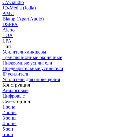
CVGaudio
JD-Media (Jedia)
AMC
Biamp (Apart Audio)
DSPPA
Alerto
TOA
LPA
Тип
Усилители-микшеры
Трансляционные оконечные
Низкоомные усилители
Предварительные усилители
IP усилители
Усилители для оповещения
Конструкция
Аналоговые
Цифровые
Селектор зон
1 зона
2 зоны
3 зоны
4 зоны
5 зон
6 зон