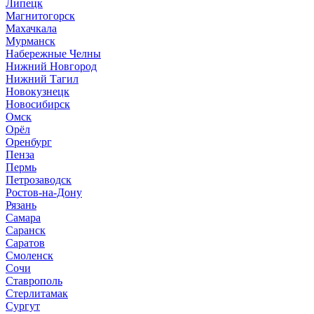
Липецк
Магнитогорск
Махачкала
Мурманск
Набережные Челны
Нижний Новгород
Нижний Тагил
Новокузнецк
Новосибирск
Омск
Орёл
Оренбург
Пенза
Пермь
Петрозаводск
Ростов-на-Дону
Рязань
Самара
Саранск
Саратов
Смоленск
Сочи
Ставрополь
Стерлитамак
Сургут