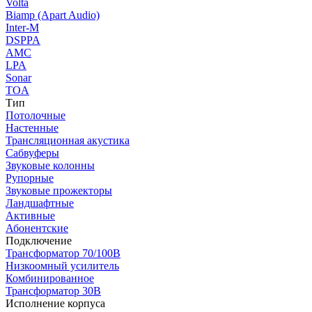
Volta
Biamp (Apart Audio)
Inter-M
DSPPA
AMC
LPA
Sonar
TOA
Тип
Потолочные
Настенные
Трансляционная акустика
Сабвуферы
Звуковые колонны
Рупорные
Звуковые прожекторы
Ландшафтные
Активные
Абонентские
Подключение
Трансформатор 70/100В
Низкоомный усилитель
Комбинированное
Трансформатор 30В
Исполнение корпуса