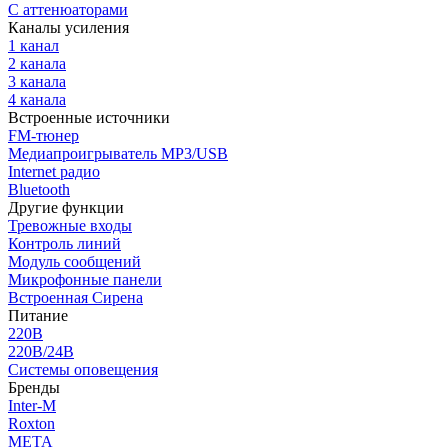
С аттенюаторами
Каналы усиления
1 канал
2 канала
3 канала
4 канала
Встроенные источники
FM-тюнер
Медиапроигрыватель MP3/USB
Internet радио
Bluetooth
Другие функции
Тревожные входы
Контроль линий
Модуль сообщений
Микрофонные панели
Встроенная Сирена
Питание
220В
220В/24В
Системы оповещения
Бренды
Inter-M
Roxton
МЕТА