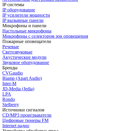
IP системы
IP оборудование
IP усилители мощности
IP вызывные панели
Микрофоны и панели
Настольные микрофоны
Микрофоны с селектором зон оповещения
Пожарные оповещатели
Речевые
Светозвуковые
Акустические модули
Звуковое оборудование
Бренды
CVGaudio
Biamp (Apart Audio)
Inter-M
JD-Media (Jedia)
LPA
Rondo
Stelberry
Источники сигналов
CD/MP3 проигрыватели
Цифровые тюнеры FM
Internet радио
Устройства обработки звука