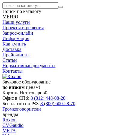
Поиск по каталогу
МЕНЮ
Наши услуги
Проекты и решения
Запрос-онлайн
Информация
Как купить
Доставка
Прайс-листы
Статьи
Нормативные документы
Контакты
Звуковое оборудование
по низким
ценам!
Корзина
Нет товаров
0
Офис в СПб:
8 (812)
448-08-20
Бесплатно по РФ:
8 (800)
600-28-70
Громкоговорители
Бренды
Roxton
CVGaudio
МЕТА