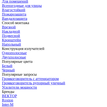
Для помещений
Всепогодные для улицы
Влагостойкий
Пожарозащита
Вандалозащита
Способ монтажа
Врезной
Накладной
Подвесной
Кронштейн
Напольный
Конструкция излучателей
Однополосные
Двухполосные
Популярные цвета
Белый
Черный
Популярные запросы
Громкоговоритель с аттенюатором
Громкоговоритель рупорный уличный
Усилители мощности
Бренды
ВЕКТОР
Roxton
Inter-M