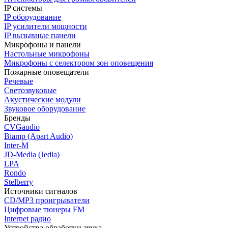
IP системы
IP оборудование
IP усилители мощности
IP вызывные панели
Микрофоны и панели
Настольные микрофоны
Микрофоны с селектором зон оповещения
Пожарные оповещатели
Речевые
Светозвуковые
Акустические модули
Звуковое оборудование
Бренды
CVGaudio
Biamp (Apart Audio)
Inter-M
JD-Media (Jedia)
LPA
Rondo
Stelberry
Источники сигналов
CD/MP3 проигрыватели
Цифровые тюнеры FM
Internet радио
Устройства обработки звука