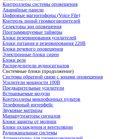
Контроллеры системы оповещения
Аварийные панели
Цифровые магнитофоны (Voice File)
Контроль линий громкоговорителей
Селекторы зон оповещения
Программируемые таймеры
Блоки резервирования усилителей
Блоки питания и резервирования 220В
Блоки речевого оповещения
Электронные блоки сирен
Блоки реле
Распределители аудиосигналов
Системные блоки (продолжение)
Системы обратной связи с зонами оповещения
Усилители мощности 100В
Предварительные усилители
Встраиваемые модули
Контроллеры микрофонных пультов
Телефонный интерфейс
Звуковые матрицы
Маршрутизаторы сигналов
Блоки защиты от молнии
Блоки охлаждения и вентиляции
Радиоканальные системы
Аттенюаторы для громкоговорителей