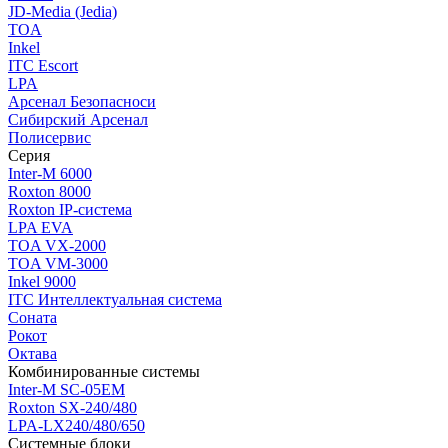
JD-Media (Jedia)
TOA
Inkel
ITC Escort
LPA
Арсенал Безопасноси
Сибирский Арсенал
Полисервис
Серия
Inter-M 6000
Roxton 8000
Roxton IP-система
LPA EVA
TOA VX-2000
TOA VM-3000
Inkel 9000
ITC Интеллектуальная система
Соната
Рокот
Октава
Комбинированные системы
Inter-M SC-05EM
Roxton SX-240/480
LPA-LX240/480/650
Системные блоки