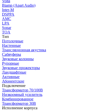
Volta
Biamp (Apart Audio)
Inter-M
DSPPA
AMC
LPA
Sonar
TOA
Тип
Потолочные
Настенные
Трансляционная акустика
Сабвуферы
Звуковые колонны
Рупорные
Звуковые прожекторы
Ландшафтные
Активные
Абонентские
Подключение
Трансформатор 70/100В
Низкоомный усилитель
Комбинированное
Трансформатор 30В
Исполнение корпуса