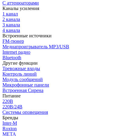
С аттенюаторами
Каналы усиления
1 канал
2 канала
3 канала
4 канала
Встроенные источники
FM-тюнер
Медиапроигрыватель MP3/USB
Internet радио
Bluetooth
Другие функции
Тревожные входы
Контроль линий
Модуль сообщений
Микрофонные панели
Встроенная Сирена
Питание
220В
220В/24В
Системы оповещения
Бренды
Inter-M
Roxton
МЕТА