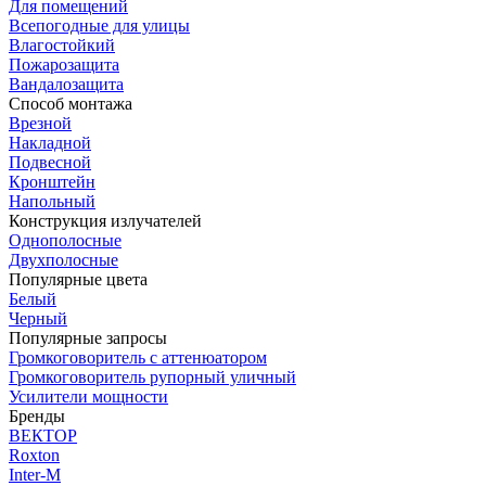
Для помещений
Всепогодные для улицы
Влагостойкий
Пожарозащита
Вандалозащита
Способ монтажа
Врезной
Накладной
Подвесной
Кронштейн
Напольный
Конструкция излучателей
Однополосные
Двухполосные
Популярные цвета
Белый
Черный
Популярные запросы
Громкоговоритель с аттенюатором
Громкоговоритель рупорный уличный
Усилители мощности
Бренды
ВЕКТОР
Roxton
Inter-M