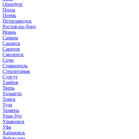
Оренбург
Пенза
Пермь
Петрозаводск
Ростов-на-Дону
Рязань
Самара
Саранск
Саратов
Смоленск
Сочи
Ставрополь
Стерлитамак
Сургут
Тамбов
Тверь
Тольятти
Томск
Тула
Тюмень
Улан-Удэ
Ульяновск
Уфа
Хабаровск
Чебоксары