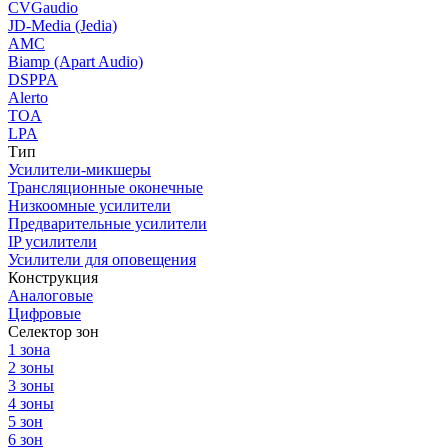
CVGaudio
JD-Media (Jedia)
AMC
Biamp (Apart Audio)
DSPPA
Alerto
TOA
LPA
Тип
Усилители-микшеры
Трансляционные оконечные
Низкоомные усилители
Предварительные усилители
IP усилители
Усилители для оповещения
Конструкция
Аналоговые
Цифровые
Селектор зон
1 зона
2 зоны
3 зоны
4 зоны
5 зон
6 зон