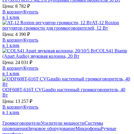
Цена:
8 782
₽
В корзину
Купить
в 1 клик
AT-12
Roxton
регулятор громкости для громкоговорителей, 12 Вт
Цена:
4 390
₽
В корзину
Купить
в 1 клик
COLS41
Biamp
(Apart Audio)
звуковая колонна, 20 Вт
Цена:
24 031
₽
В корзину
Купить
в 1 клик
ODF608T-616T
CVGaudio
настенный громкоговоритель, 40
Вт
Цена:
13 257
₽
В корзину
Купить
в 1 клик
Громкоговорители
Усилители мощности
Системы
оповещения
Звуковое оборудование
Микрофоны
Ручные
мегафоны