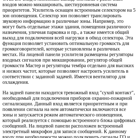
входов можно микшировать, шестиуровневая система
приоритетов. Усилитель оснащен встроенным селектором на 5
зон оповещения. Селектор зон позволяет транслировать
звуковую информацию в различные зоны. Например, это
могут быть отдельные этажи здания, помещения различного
назначения, уличная парковка и пр., а также имеется общий
выход для подключения всей нагрузки в обход селектора. Эта
функция позволяет установить оптимальную громкость для
громкоговорителей, которые установлены в различных
местах. На лицевой панели усилителя размещены регуляторы
входных сигналов при микшировании, регулятор общей
громкости Мастер и регуляторы тембра отдельно для высоких
и низких частот, которые позволяют настроить усилитель в
соответствии с заданной задачей. Имеется вентилятор для
охлаждения.
На задней панели находится тревожный вход "сухой контакт",
необходимый для подключения приборов охранно-пожарной
сигнализации. Данный вход является приоритетным и при
появлении сигнала на нем автоматически включаются все
зоны и запускается режим автоматического оповещения,
который реализуется с помощью встроенного блока цифровых
сообщений. На лицевой панели расположен встроенный
электретный микрофон для записи сообщений. К данному
входу при необходимости можно подключить сигналы ГО и