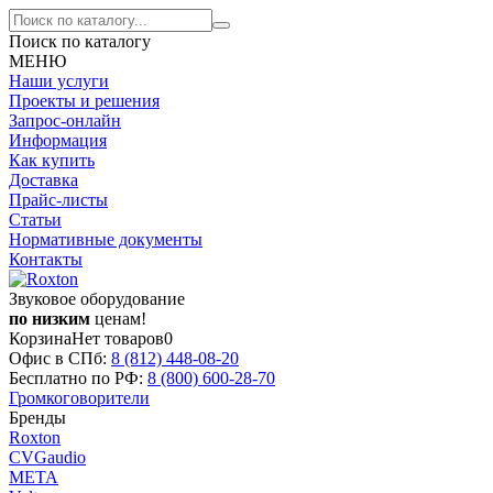
Поиск по каталогу
МЕНЮ
Наши услуги
Проекты и решения
Запрос-онлайн
Информация
Как купить
Доставка
Прайс-листы
Статьи
Нормативные документы
Контакты
Звуковое оборудование
по низким
ценам!
Корзина
Нет товаров
0
Офис в СПб:
8 (812)
448-08-20
Бесплатно по РФ:
8 (800)
600-28-70
Громкоговорители
Бренды
Roxton
CVGaudio
МЕТА