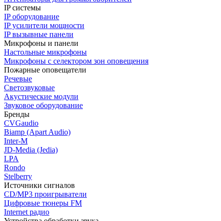
IP системы
IP оборудование
IP усилители мощности
IP вызывные панели
Микрофоны и панели
Настольные микрофоны
Микрофоны с селектором зон оповещения
Пожарные оповещатели
Речевые
Светозвуковые
Акустические модули
Звуковое оборудование
Бренды
CVGaudio
Biamp (Apart Audio)
Inter-M
JD-Media (Jedia)
LPA
Rondo
Stelberry
Источники сигналов
CD/MP3 проигрыватели
Цифровые тюнеры FM
Internet радио
Устройства обработки звука