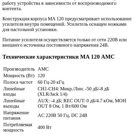
работу устройства в зависимости от воспроизводимого
контента.
Конструкция корпуса MA 120 предусматривает использование
усилителя внутри помещений. Усилитель оснащен ножками
для настольной установки.
Питание усилителя осуществляется только от сети 220В или
внешнего источника постоянного напряжения 24В.
Технические характеристики MA 120 AMC
Производитель
AMC
Мощность (Вт)
120
Полоса частот
60 Гц-20 кГц
Линейные
CH1-CH4: Микр./Лин. -50 дБ/-8 дБ
входы
(XLR/Jack 1/4)
Линейные
AUX: -4 дБ; REC OUT: 0 дБ/4.7 кОм, MOH
выходы
OUT 8 Ом, 1 Вт/600 Ом
Напряжение
AC 220В 50 Гц, DC 24В
питания
Потребляемая
400 Вт
мощность