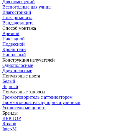
Для помещений
Всепогодные для улицы
Влагостойкий
Пожарозащита
Вандалозащита
Способ монтажа
Врезной
Накладной
Подвесной
Кронштейн
Напольный
Конструкция излучателей
Однополосные
Двухполосные
Популярные цвета
Белый
Черный
Популярные запросы
Громкоговоритель с аттенюатором
Громкоговоритель рупорный уличный
Усилители мощности
Бренды
ВЕКТОР
Roxton
Inter-M