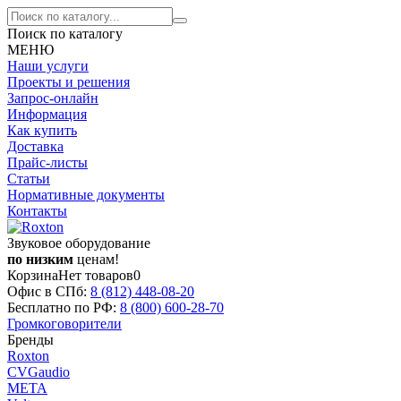
Поиск по каталогу
МЕНЮ
Наши услуги
Проекты и решения
Запрос-онлайн
Информация
Как купить
Доставка
Прайс-листы
Статьи
Нормативные документы
Контакты
Звуковое оборудование
по низким
ценам!
Корзина
Нет товаров
0
Офис в СПб:
8 (812)
448-08-20
Бесплатно по РФ:
8 (800)
600-28-70
Громкоговорители
Бренды
Roxton
CVGaudio
МЕТА