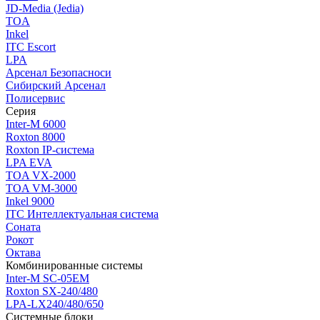
JD-Media (Jedia)
TOA
Inkel
ITC Escort
LPA
Арсенал Безопасноси
Сибирский Арсенал
Полисервис
Серия
Inter-M 6000
Roxton 8000
Roxton IP-система
LPA EVA
TOA VX-2000
TOA VM-3000
Inkel 9000
ITC Интеллектуальная система
Соната
Рокот
Октава
Комбинированные системы
Inter-M SC-05EM
Roxton SX-240/480
LPA-LX240/480/650
Системные блоки