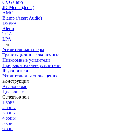
CVGaudio
JD-Media (Jedia)
AMC
Biamp (Apart Audio)
DSPPA
Alerto
TOA
LPA
Тип
Усилители-микшеры
Трансляционные оконечные
Низкоомные усилители
Предварительные усилители
IP усилители
Усилители для оповещения
Конструкция
Аналоговые
Цифровые
Селектор зон
1 зона
2 зоны
3 зоны
4 зоны
5 зон
6 зон