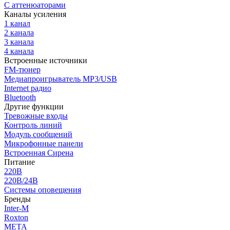
С аттенюаторами
Каналы усиления
1 канал
2 канала
3 канала
4 канала
Встроенные источники
FM-тюнер
Медиапроигрыватель MP3/USB
Internet радио
Bluetooth
Другие функции
Тревожные входы
Контроль линий
Модуль сообщений
Микрофонные панели
Встроенная Сирена
Питание
220В
220В/24В
Системы оповещения
Бренды
Inter-M
Roxton
МЕТА