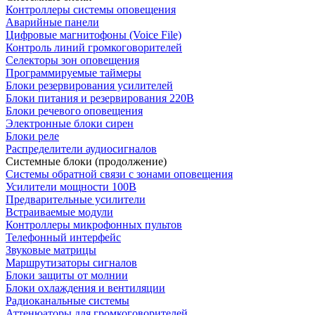
Контроллеры системы оповещения
Аварийные панели
Цифровые магнитофоны (Voice File)
Контроль линий громкоговорителей
Селекторы зон оповещения
Программируемые таймеры
Блоки резервирования усилителей
Блоки питания и резервирования 220В
Блоки речевого оповещения
Электронные блоки сирен
Блоки реле
Распределители аудиосигналов
Системные блоки (продолжение)
Системы обратной связи с зонами оповещения
Усилители мощности 100В
Предварительные усилители
Встраиваемые модули
Контроллеры микрофонных пультов
Телефонный интерфейс
Звуковые матрицы
Маршрутизаторы сигналов
Блоки защиты от молнии
Блоки охлаждения и вентиляции
Радиоканальные системы
Аттенюаторы для громкоговорителей