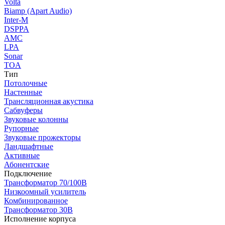
Volta
Biamp (Apart Audio)
Inter-M
DSPPA
AMC
LPA
Sonar
TOA
Тип
Потолочные
Настенные
Трансляционная акустика
Сабвуферы
Звуковые колонны
Рупорные
Звуковые прожекторы
Ландшафтные
Активные
Абонентские
Подключение
Трансформатор 70/100В
Низкоомный усилитель
Комбинированное
Трансформатор 30В
Исполнение корпуса