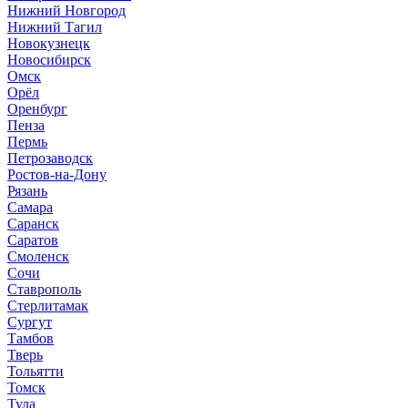
Нижний Новгород
Нижний Тагил
Новокузнецк
Новосибирск
Омск
Орёл
Оренбург
Пенза
Пермь
Петрозаводск
Ростов-на-Дону
Рязань
Самара
Саранск
Саратов
Смоленск
Сочи
Ставрополь
Стерлитамак
Сургут
Тамбов
Тверь
Тольятти
Томск
Тула