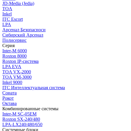
JD-Media (Jedia)
TOA
Inkel
ITC Escort
LPA
Арсенал Безопасноси
Сибирский Арсенал
Полисервис
Серия
Inter-M 6000
Roxton 8000
Roxton IP-система
LPA EVA
TOA VX-2000
TOA VM-3000
Inkel 9000
ITC Интеллектуальная система
Соната
Рокот
Октава
Комбинированные системы
Inter-M SC-05EM
Roxton SX-240/480
LPA-LX240/480/650
Системные блоки