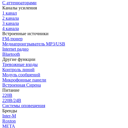
С аттенюаторами
Каналы усиления
1 канал
2 канала
3 канала
4 канала
Встроенные источники
FM-тюнер
Медиапроигрыватель MP3/USB
Internet радио
Bluetooth
Другие функции
Тревожные входы
Контроль линий
Модуль сообщений
Микрофонные панели
Встроенная Сирена
Питание
220В
220В/24В
Системы оповещения
Бренды
Inter-M
Roxton
МЕТА