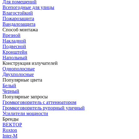
Для помещений
Всепогодные для улицы
Влагостойкий
Пожарозащита
Вандалозащита
Способ монтажа
Врезной
Накладной
Подвесной
Кронштейн
Напольный
Конструкция излучателей
Однополосные
Двухполосные
Популярные цвета
Белый
Черный
Популярные запросы
Громкоговоритель с аттенюатором
Громкоговоритель рупорный уличный
Усилители мощности
Бренды
ВЕКТОР
Roxton
Inter-M