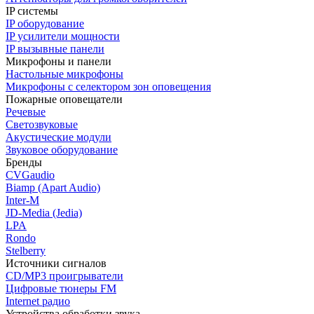
IP системы
IP оборудование
IP усилители мощности
IP вызывные панели
Микрофоны и панели
Настольные микрофоны
Микрофоны с селектором зон оповещения
Пожарные оповещатели
Речевые
Светозвуковые
Акустические модули
Звуковое оборудование
Бренды
CVGaudio
Biamp (Apart Audio)
Inter-M
JD-Media (Jedia)
LPA
Rondo
Stelberry
Источники сигналов
CD/MP3 проигрыватели
Цифровые тюнеры FM
Internet радио
Устройства обработки звука