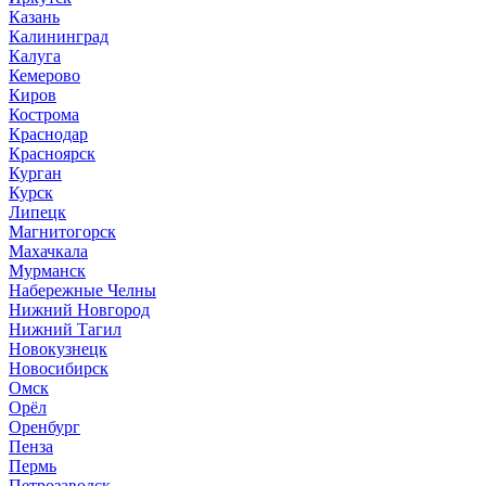
Казань
Калининград
Калуга
Кемерово
Киров
Кострома
Краснодар
Красноярск
Курган
Курск
Липецк
Магнитогорск
Махачкала
Мурманск
Набережные Челны
Нижний Новгород
Нижний Тагил
Новокузнецк
Новосибирск
Омск
Орёл
Оренбург
Пенза
Пермь
Петрозаводск