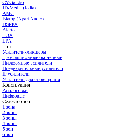
CVGaudio
JD-Media (Jedia)
AMC
Biamp (Apart Audio)
DSPPA
Alerto
TOA
LPA
Тип
Усилители-микшеры
Трансляционные оконечные
Низкоомные усилители
Предварительные усилители
IP усилители
Усилители для оповещения
Конструкция
Аналоговые
Цифровые
Селектор зон
1 зона
2 зоны
3 зоны
4 зоны
5 зон
6 зон