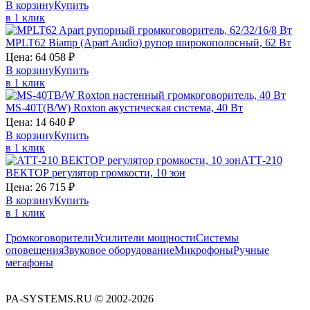
В корзину
Купить
в 1 клик
MPLT62
Biamp (Apart Audio)
рупор широкополосный, 62 Вт
Цена:
64 058
₽
В корзину
Купить
в 1 клик
MS-40T(B/W)
Roxton
акустическая система, 40 Вт
Цена:
14 640
₽
В корзину
Купить
в 1 клик
АТТ-210
ВЕКТОР
регулятор громкости, 10 зон
Цена:
26 715
₽
В корзину
Купить
в 1 клик
Громкоговорители
Усилители мощности
Системы
оповещения
Звуковое оборудование
Микрофоны
Ручные
мегафоны
PA-SYSTEMS.RU © 2002-2026