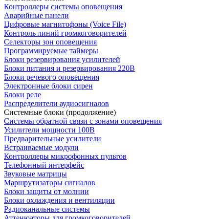
Контроллеры системы оповещения
Аварийные панели
Цифровые магнитофоны (Voice File)
Контроль линий громкоговорителей
Селекторы зон оповещения
Программируемые таймеры
Блоки резервирования усилителей
Блоки питания и резервирования 220В
Блоки речевого оповещения
Электронные блоки сирен
Блоки реле
Распределители аудиосигналов
Системные блоки (продолжение)
Системы обратной связи с зонами оповещения
Усилители мощности 100В
Предварительные усилители
Встраиваемые модули
Контроллеры микрофонных пультов
Телефонный интерфейс
Звуковые матрицы
Маршрутизаторы сигналов
Блоки защиты от молнии
Блоки охлаждения и вентиляции
Радиоканальные системы
Аттенюаторы для громкоговорителей