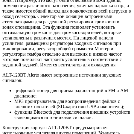
зоны. Например, это могут быть отдельные этажи здания,
помещения различного назначения, уличная парковка и пр., а
также имеется общий выход для подключения всей нагрузки в
обход селектора. Селектор зон оснащен встроенными
аттенюаторами для раздельной регулировки громкости в
зонах оповещения. Эта функция позволяет установить
оптимальную громкость для громкоговорителей, которые
установлены в различных местах. На лицевой панели
усилителя размещены регуляторы входных сигналов при
микшировании, регулятор общей громкости Мастер и
регуляторы тембра отдельно для высоких и низких частот,
которые позволяют настроить усилитель в соответствии с
заданной задачей. Имеется вентилятор для охлаждения.
ALT-120BT Alerto имеет встроенные источники звуковых
сигналов:
цифровой тюнер для приема радиостанций в FM и AM
диапазоне;
MP3 проигрыватель для воспроизведения файлов с
внешних носителей (SD-карта или USB-накопитель);
функция Bluetooth для подключения внешних устройств,
являющимися источниками сигналов.
Конструкция корпуса ALT-120BT предусматривает
использование усилителя внутри помещений. Усилитель