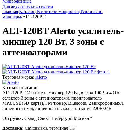
Микрофонные
Для акустических систем
Главная
/
Каталог
/
Усилители мощности
/
Усилители-
микшеры
/
ALT-120BT
ALT-120BT Alerto усилитель-
микшер 120 Вт, 3 зоны с
аттенюаторами
Торговая марка:
Alerto
Краткое описание:
ALT-120BT Усилитель-микшер 120 Вт, выход 100В и 4 Ом,
селектор 3 зоны с аттенюаторами, проигрыватель
MP3/USB(SD-карта), FM-тюнер, Bluetooth, 2 микрофонных/1
линейный вход, линейный выходы, питание 220В/24В
Отгрузка:
Склад Санкт-Петербург, Москва *
Доставка:
Самовывоз, терминал ТК