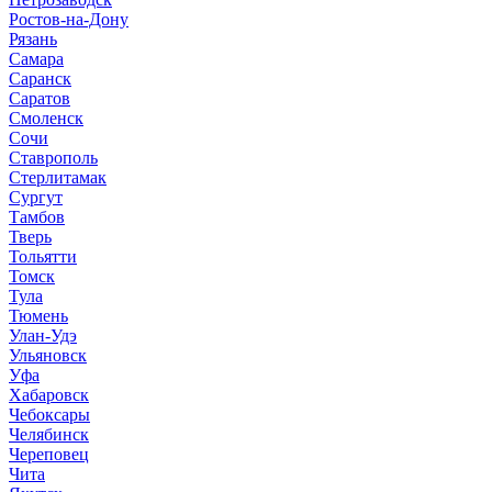
Ростов-на-Дону
Рязань
Самара
Саранск
Саратов
Смоленск
Сочи
Ставрополь
Стерлитамак
Сургут
Тамбов
Тверь
Тольятти
Томск
Тула
Тюмень
Улан-Удэ
Ульяновск
Уфа
Хабаровск
Чебоксары
Челябинск
Череповец
Чита