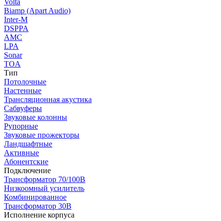
Volta
Biamp (Apart Audio)
Inter-M
DSPPA
AMC
LPA
Sonar
TOA
Тип
Потолочные
Настенные
Трансляционная акустика
Сабвуферы
Звуковые колонны
Рупорные
Звуковые прожекторы
Ландшафтные
Активные
Абонентские
Подключение
Трансформатор 70/100В
Низкоомный усилитель
Комбинированное
Трансформатор 30В
Исполнение корпуса