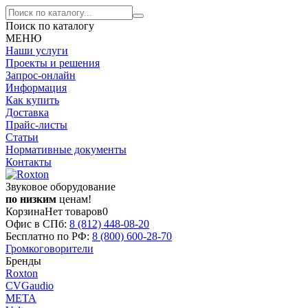
Поиск по каталогу
МЕНЮ
Наши услуги
Проекты и решения
Запрос-онлайн
Информация
Как купить
Доставка
Прайс-листы
Статьи
Нормативные документы
Контакты
Звуковое оборудование
по низким
ценам!
Корзина
Нет товаров
0
Офис в СПб:
8 (812)
448-08-20
Бесплатно по РФ:
8 (800)
600-28-70
Громкоговорители
Бренды
Roxton
CVGaudio
МЕТА