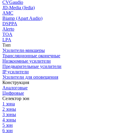
CVGaudio
JD-Media (Jedia)
AMC
Biamp (Apart Audio)
DSPPA
Alerto
TOA
LPA
Тип
Усилители-микшеры
Трансляционные оконечные
Низкоомные усилители
Предварительные усилители
IP усилители
Усилители для оповещения
Конструкция
Аналоговые
Цифровые
Селектор зон
1 зона
2 зоны
3 зоны
4 зоны
5 зон
6 зон