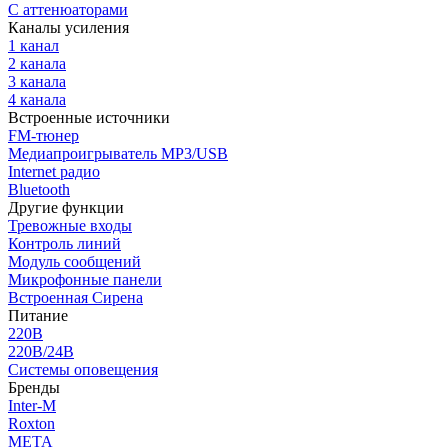
С аттенюаторами
Каналы усиления
1 канал
2 канала
3 канала
4 канала
Встроенные источники
FM-тюнер
Медиапроигрыватель MP3/USB
Internet радио
Bluetooth
Другие функции
Тревожные входы
Контроль линий
Модуль сообщений
Микрофонные панели
Встроенная Сирена
Питание
220В
220В/24В
Системы оповещения
Бренды
Inter-M
Roxton
МЕТА