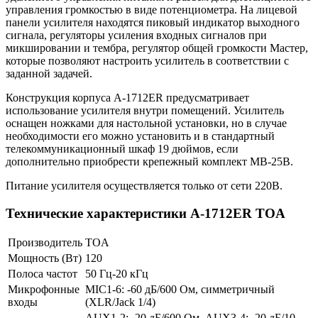
управления громкостью в виде потенциометра. На лицевой
панели усилителя находятся пиковый индикатор выходного
сигнала, регуляторы усиления входных сигналов при
микшировании и тембра, регулятор общей громкости Мастер,
которые позволяют настроить усилитель в соответствии с
заданной задачей.
Конструкция корпуса A-1712ER предусматривает
использование усилителя внутри помещений. Усилитель
оснащен ножками для настольной установки, но в случае
необходимости его можно установить и в стандартный
телекоммуникационный шкаф 19 дюймов, если
дополнительно приобрести крепежный комплект MB-25B.
Питание усилителя осуществляется только от сети 220В.
Технические характеристики A-1712ER TOA
Производитель
TOA
Мощность (Вт)
120
Полоса частот
50 Гц-20 кГц
Микрофонные
MIC1-6: -60 дБ/600 Ом, симметричный
входы
(XLR/Jack 1/4)
AUX1-2: -20 дБ/600 Ом, AUX3-4: -20 дБ/10