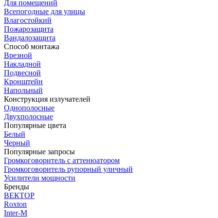
Для помещений
Всепогодные для улицы
Влагостойкий
Пожарозащита
Вандалозащита
Способ монтажа
Врезной
Накладной
Подвесной
Кронштейн
Напольный
Конструкция излучателей
Однополосные
Двухполосные
Популярные цвета
Белый
Черный
Популярные запросы
Громкоговоритель с аттенюатором
Громкоговоритель рупорный уличный
Усилители мощности
Бренды
ВЕКТОР
Roxton
Inter-M