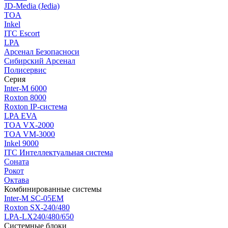
JD-Media (Jedia)
TOA
Inkel
ITC Escort
LPA
Арсенал Безопасноси
Сибирский Арсенал
Полисервис
Серия
Inter-M 6000
Roxton 8000
Roxton IP-система
LPA EVA
TOA VX-2000
TOA VM-3000
Inkel 9000
ITC Интеллектуальная система
Соната
Рокот
Октава
Комбинированные системы
Inter-M SC-05EM
Roxton SX-240/480
LPA-LX240/480/650
Системные блоки