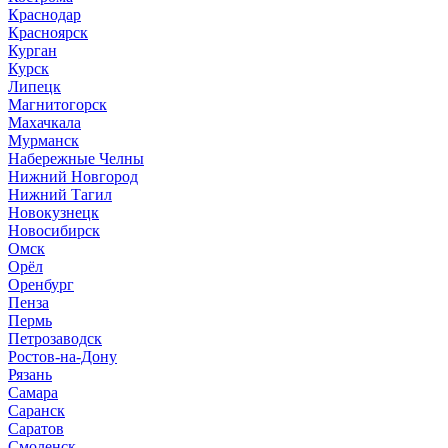
Краснодар
Красноярск
Курган
Курск
Липецк
Магнитогорск
Махачкала
Мурманск
Набережные Челны
Нижний Новгород
Нижний Тагил
Новокузнецк
Новосибирск
Омск
Орёл
Оренбург
Пенза
Пермь
Петрозаводск
Ростов-на-Дону
Рязань
Самара
Саранск
Саратов
Смоленск