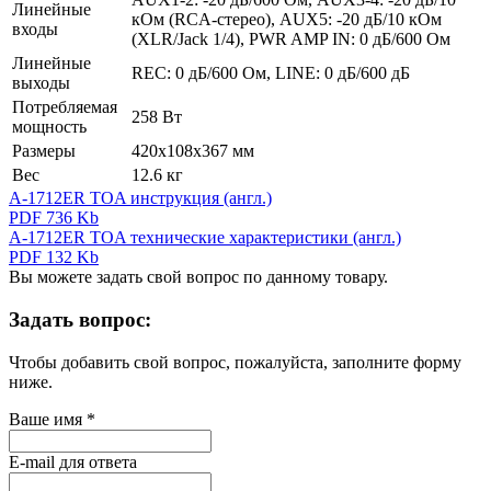
Линейные
кОм (RCA-стерео), AUX5: -20 дБ/10 кОм
входы
(XLR/Jack 1/4), PWR AMP IN: 0 дБ/600 Ом
Линейные
REC: 0 дБ/600 Ом, LINE: 0 дБ/600 дБ
выходы
Потребляемая
258 Вт
мощность
Размеры
420х108х367 мм
Вес
12.6 кг
A-1712ER TOA инструкция (англ.)
PDF 736 Kb
A-1712ER TOA технические характеристики (англ.)
PDF 132 Kb
Вы можете задать свой вопрос по данному товару.
Задать вопрос:
Чтобы добавить свой вопрос, пожалуйста, заполните форму
ниже.
Ваше имя
*
E-mail для ответа