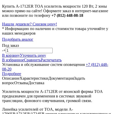
Купить A-1712ER TOA усилитель мощности 120 Вт, 2 зоны
можно прямо на сайте! Оформите заказ в интернет-магазине
или позвоните по телефону
+7 (812) 448-08-18
Нашли дешевле? Снизим цену!
* Информацию по наличию и стоимости товара уточняйте у
наших менеджеров
Подобрать аналог
Под заказ
-
+
В корзину
Уточнить цену
В избранное
Сравнить
Распечатать
Установка и обслуживание систем оповещения
+7 (812) 448-
08-20
Подробнее
Описание
Характеристики
Документация
Задать
вопрос
Отзывы
Доставка
Усилитель мощности A-1712ER от японской фирмы TOA
предназначен для применения в системах звуковой
трансляции, фонового озвучивания, громкой связи.
Линейка усилителей от TOA, модели A-
1706ER/1712ER/1724ER имеют одинаковые характеристики и