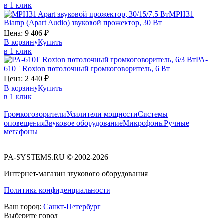
в 1 клик
MPH31
Biamp (Apart Audio)
звуковой прожектор, 30 Вт
Цена:
9 406
₽
В корзину
Купить
в 1 клик
PA-
610T
Roxton
потолочный громкоговоритель, 6 Вт
Цена:
2 440
₽
В корзину
Купить
в 1 клик
Громкоговорители
Усилители мощности
Системы
оповещения
Звуковое оборудование
Микрофоны
Ручные
мегафоны
PA-SYSTEMS.RU © 2002-2026
Интернет-магазин звукового оборудования
Политика конфиденциальности
Ваш город:
Санкт-Петербург
Выберите город