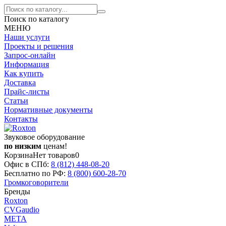
Поиск по каталогу
МЕНЮ
Наши услуги
Проекты и решения
Запрос-онлайн
Информация
Как купить
Доставка
Прайс-листы
Статьи
Нормативные документы
Контакты
Звуковое оборудование
по низким
ценам!
Корзина
Нет товаров
0
Офис в СПб:
8 (812)
448-08-20
Бесплатно по РФ:
8 (800)
600-28-70
Громкоговорители
Бренды
Roxton
CVGaudio
МЕТА