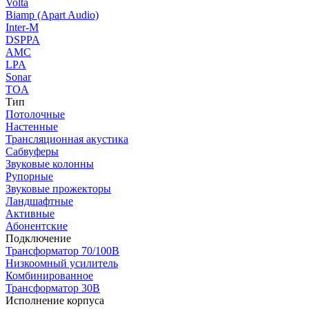
Volta
Biamp (Apart Audio)
Inter-M
DSPPA
AMC
LPA
Sonar
TOA
Тип
Потолочные
Настенные
Трансляционная акустика
Сабвуферы
Звуковые колонны
Рупорные
Звуковые прожекторы
Ландшафтные
Активные
Абонентские
Подключение
Трансформатор 70/100В
Низкоомный усилитель
Комбинированное
Трансформатор 30В
Исполнение корпуса