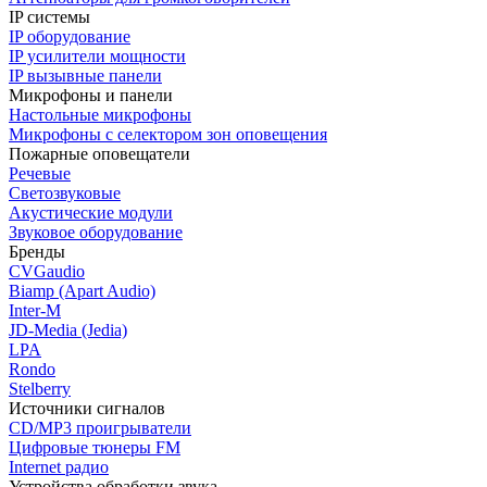
IP системы
IP оборудование
IP усилители мощности
IP вызывные панели
Микрофоны и панели
Настольные микрофоны
Микрофоны с селектором зон оповещения
Пожарные оповещатели
Речевые
Светозвуковые
Акустические модули
Звуковое оборудование
Бренды
CVGaudio
Biamp (Apart Audio)
Inter-M
JD-Media (Jedia)
LPA
Rondo
Stelberry
Источники сигналов
CD/MP3 проигрыватели
Цифровые тюнеры FM
Internet радио
Устройства обработки звука