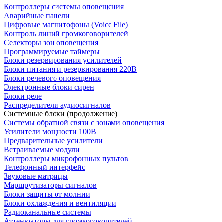
Контроллеры системы оповещения
Аварийные панели
Цифровые магнитофоны (Voice File)
Контроль линий громкоговорителей
Селекторы зон оповещения
Программируемые таймеры
Блоки резервирования усилителей
Блоки питания и резервирования 220В
Блоки речевого оповещения
Электронные блоки сирен
Блоки реле
Распределители аудиосигналов
Системные блоки (продолжение)
Системы обратной связи с зонами оповещения
Усилители мощности 100В
Предварительные усилители
Встраиваемые модули
Контроллеры микрофонных пультов
Телефонный интерфейс
Звуковые матрицы
Маршрутизаторы сигналов
Блоки защиты от молнии
Блоки охлаждения и вентиляции
Радиоканальные системы
Аттенюаторы для громкоговорителей