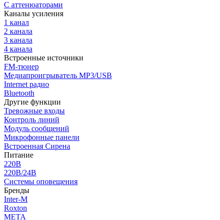
С аттенюаторами
Каналы усиления
1 канал
2 канала
3 канала
4 канала
Встроенные источники
FM-тюнер
Медиапроигрыватель MP3/USB
Internet радио
Bluetooth
Другие функции
Тревожные входы
Контроль линий
Модуль сообщений
Микрофонные панели
Встроенная Сирена
Питание
220В
220В/24В
Системы оповещения
Бренды
Inter-M
Roxton
МЕТА