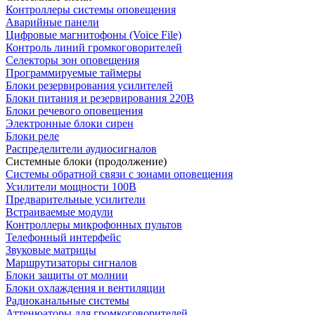
Контроллеры системы оповещения
Аварийные панели
Цифровые магнитофоны (Voice File)
Контроль линий громкоговорителей
Селекторы зон оповещения
Программируемые таймеры
Блоки резервирования усилителей
Блоки питания и резервирования 220В
Блоки речевого оповещения
Электронные блоки сирен
Блоки реле
Распределители аудиосигналов
Системные блоки (продолжение)
Системы обратной связи с зонами оповещения
Усилители мощности 100В
Предварительные усилители
Встраиваемые модули
Контроллеры микрофонных пультов
Телефонный интерфейс
Звуковые матрицы
Маршрутизаторы сигналов
Блоки защиты от молнии
Блоки охлаждения и вентиляции
Радиоканальные системы
Аттенюаторы для громкоговорителей