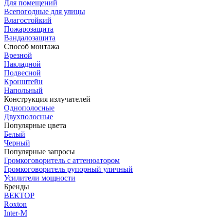
Для помещений
Всепогодные для улицы
Влагостойкий
Пожарозащита
Вандалозащита
Способ монтажа
Врезной
Накладной
Подвесной
Кронштейн
Напольный
Конструкция излучателей
Однополосные
Двухполосные
Популярные цвета
Белый
Черный
Популярные запросы
Громкоговоритель с аттенюатором
Громкоговоритель рупорный уличный
Усилители мощности
Бренды
ВЕКТОР
Roxton
Inter-M