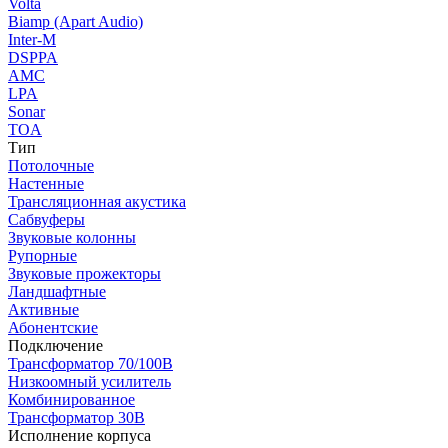
Volta
Biamp (Apart Audio)
Inter-M
DSPPA
AMC
LPA
Sonar
TOA
Тип
Потолочные
Настенные
Трансляционная акустика
Сабвуферы
Звуковые колонны
Рупорные
Звуковые прожекторы
Ландшафтные
Активные
Абонентские
Подключение
Трансформатор 70/100В
Низкоомный усилитель
Комбинированное
Трансформатор 30В
Исполнение корпуса