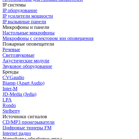
IP системы
IP оборудование
IP усилители мощности
IP вызывные панели
Микрофоны и панели
Настольные микрофоны
Микрофоны с селектором зон оповещения
Пожарные оповещатели
Речевые
Светозвуковые
Акустические модули
Звуковое оборудование
Бренды
CVGaudio
Biamp (Apart Audio)
Inter-M
JD-Media (Jedia)
LPA
Rondo
Stelberry
Источники сигналов
CD/MP3 проигрыватели
Цифровые тюнеры FM
Internet радио
Устройства обработки звука