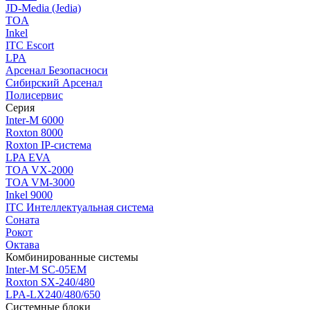
JD-Media (Jedia)
TOA
Inkel
ITC Escort
LPA
Арсенал Безопасноси
Сибирский Арсенал
Полисервис
Серия
Inter-M 6000
Roxton 8000
Roxton IP-система
LPA EVA
TOA VX-2000
TOA VM-3000
Inkel 9000
ITC Интеллектуальная система
Соната
Рокот
Октава
Комбинированные системы
Inter-M SC-05EM
Roxton SX-240/480
LPA-LX240/480/650
Системные блоки