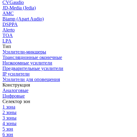
CVGaudio
JD-Media (Jedia)
AMC
Biamp (Apart Audio)
DSPPA
Alerto
TOA
LPA
Тип
Усилители-микшеры
Трансляционные оконечные
Низкоомные усилители
Предварительные усилители
IP усилители
Усилители для оповещения
Конструкция
Аналоговые
Цифровые
Селектор зон
1 зона
2 зоны
3 зоны
4 зоны
5 зон
6 зон