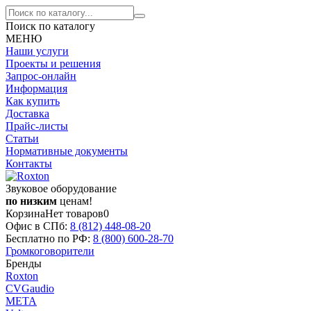
Поиск по каталогу
МЕНЮ
Наши услуги
Проекты и решения
Запрос-онлайн
Информация
Как купить
Доставка
Прайс-листы
Статьи
Нормативные документы
Контакты
Звуковое оборудование
по низким
ценам!
Корзина
Нет товаров
0
Офис в СПб:
8 (812)
448-08-20
Бесплатно по РФ:
8 (800)
600-28-70
Громкоговорители
Бренды
Roxton
CVGaudio
МЕТА