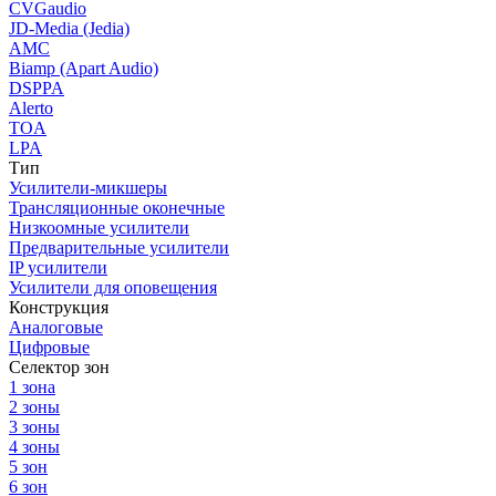
CVGaudio
JD-Media (Jedia)
AMC
Biamp (Apart Audio)
DSPPA
Alerto
TOA
LPA
Тип
Усилители-микшеры
Трансляционные оконечные
Низкоомные усилители
Предварительные усилители
IP усилители
Усилители для оповещения
Конструкция
Аналоговые
Цифровые
Селектор зон
1 зона
2 зоны
3 зоны
4 зоны
5 зон
6 зон