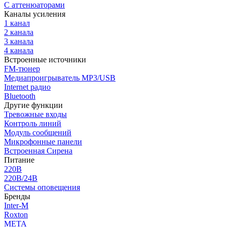
С аттенюаторами
Каналы усиления
1 канал
2 канала
3 канала
4 канала
Встроенные источники
FM-тюнер
Медиапроигрыватель MP3/USB
Internet радио
Bluetooth
Другие функции
Тревожные входы
Контроль линий
Модуль сообщений
Микрофонные панели
Встроенная Сирена
Питание
220В
220В/24В
Системы оповещения
Бренды
Inter-M
Roxton
МЕТА