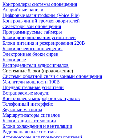
Контроллеры системы оповещения
Аварийные панели
Цифровые магнитофоны (Voice File)
Контроль линий громкоговорителей
Селекторы зон оповещения
Программируемые таймеры
Блоки резервирования усилителей
Блоки питания и резервирования 220В
Блоки речевого оповещения
Электронные блоки сирен
Блоки реле
Распределители аудиосигналов
Системные блоки (продолжение)
Системы обратной связи с зонами оповещения
Усилители мощности 100В
Предварительные усилители
Встраиваемые модули
Контроллеры микрофонных пультов
Телефонный интерфейс
Звуковые матрицы
Маршрутизаторы сигналов
Блоки защиты от молнии
Блоки охлаждения и вентиляции
Радиоканальные системы
Аттенюаторы для громкоговорителей