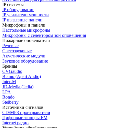
IP системы
IP оборудование
IP усилители мощности
IP вызывные панели
Микрофоны и панели
Настольные микрофоны
Микрофоны с селектором зон оповещения
Пожарные оповещатели
Речевые
Светозвуковые
Акустические модули
Звуковое оборудование
Бренды
CVGaudio
Biamp (Apart Audio)
Inter-M
JD-Media (Jedia)
LPA
Rondo
Stelberry
Источники сигналов
CD/MP3 проигрыватели
Цифровые тюнеры FM
Internet радио
Устройства обработки звука