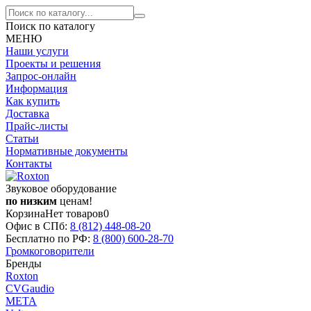
Поиск по каталогу
МЕНЮ
Наши услуги
Проекты и решения
Запрос-онлайн
Информация
Как купить
Доставка
Прайс-листы
Статьи
Нормативные документы
Контакты
Звуковое оборудование
по низким
ценам!
Корзина
Нет товаров
0
Офис в СПб:
8 (812)
448-08-20
Бесплатно по РФ:
8 (800)
600-28-70
Громкоговорители
Бренды
Roxton
CVGaudio
МЕТА