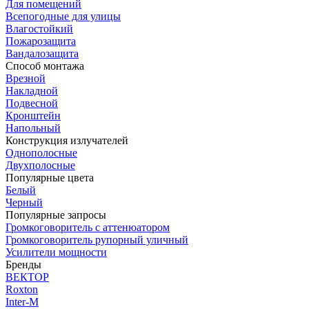
Для помещений
Всепогодные для улицы
Влагостойкий
Пожарозащита
Вандалозащита
Способ монтажа
Врезной
Накладной
Подвесной
Кронштейн
Напольный
Конструкция излучателей
Однополосные
Двухполосные
Популярные цвета
Белый
Черный
Популярные запросы
Громкоговоритель с аттенюатором
Громкоговоритель рупорный уличный
Усилители мощности
Бренды
ВЕКТОР
Roxton
Inter-M