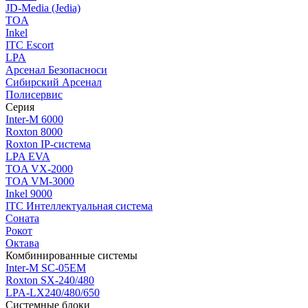
JD-Media (Jedia)
TOA
Inkel
ITC Escort
LPA
Арсенал Безопасноси
Сибирский Арсенал
Полисервис
Серия
Inter-M 6000
Roxton 8000
Roxton IP-система
LPA EVA
TOA VX-2000
TOA VM-3000
Inkel 9000
ITC Интеллектуальная система
Соната
Рокот
Октава
Комбинированные системы
Inter-M SC-05EM
Roxton SX-240/480
LPA-LX240/480/650
Системные блоки