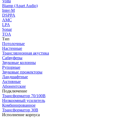
Volta
Biamp (Apart Audio)
Inter-M
DSPPA
AMC
LPA
Sonar
TOA
Тип
Потолочные
Настенные
Трансляционная акустика
Сабвуферы
Звуковые колонны
Рупорные
Звуковые прожекторы
Ландшафтные
Активные
Абонентские
Подключение
Трансформатор 70/100В
Низкоомный усилитель
Комбинированное
Трансформатор 30В
Исполнение корпуса