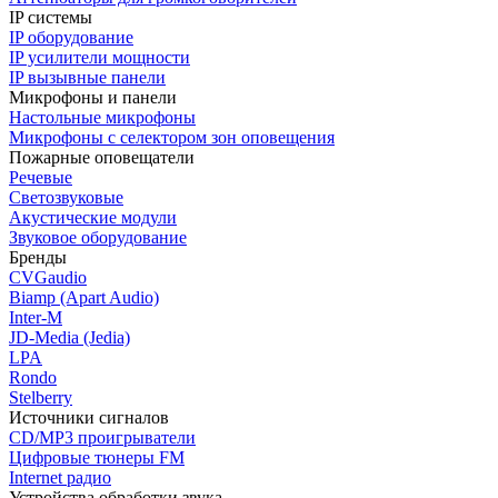
IP системы
IP оборудование
IP усилители мощности
IP вызывные панели
Микрофоны и панели
Настольные микрофоны
Микрофоны с селектором зон оповещения
Пожарные оповещатели
Речевые
Светозвуковые
Акустические модули
Звуковое оборудование
Бренды
CVGaudio
Biamp (Apart Audio)
Inter-M
JD-Media (Jedia)
LPA
Rondo
Stelberry
Источники сигналов
CD/MP3 проигрыватели
Цифровые тюнеры FM
Internet радио
Устройства обработки звука