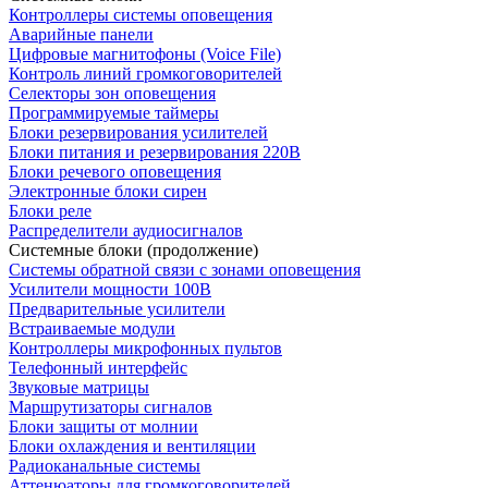
Контроллеры системы оповещения
Аварийные панели
Цифровые магнитофоны (Voice File)
Контроль линий громкоговорителей
Селекторы зон оповещения
Программируемые таймеры
Блоки резервирования усилителей
Блоки питания и резервирования 220В
Блоки речевого оповещения
Электронные блоки сирен
Блоки реле
Распределители аудиосигналов
Системные блоки (продолжение)
Системы обратной связи с зонами оповещения
Усилители мощности 100В
Предварительные усилители
Встраиваемые модули
Контроллеры микрофонных пультов
Телефонный интерфейс
Звуковые матрицы
Маршрутизаторы сигналов
Блоки защиты от молнии
Блоки охлаждения и вентиляции
Радиоканальные системы
Аттенюаторы для громкоговорителей