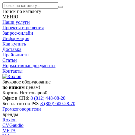
Поиск по каталогу
МЕНЮ
Наши услуги
Проекты и решения
Запрос-онлайн
Информация
Как купить
Доставка
Прайс-листы
Статьи
Нормативные документы
Контакты
Звуковое оборудование
по низким
ценам!
Корзина
Нет товаров
0
Офис в СПб:
8 (812)
448-08-20
Бесплатно по РФ:
8 (800)
600-28-70
Громкоговорители
Бренды
Roxton
CVGaudio
МЕТА