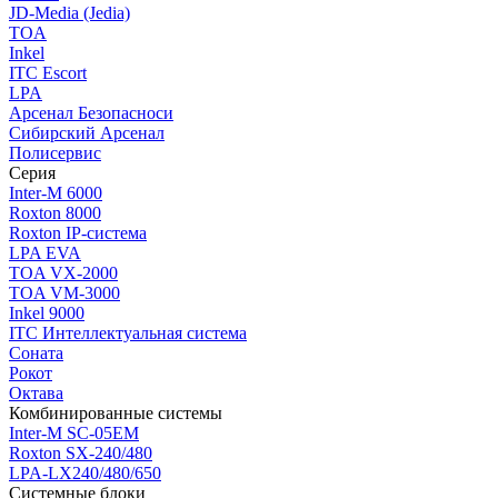
JD-Media (Jedia)
TOA
Inkel
ITC Escort
LPA
Арсенал Безопасноси
Сибирский Арсенал
Полисервис
Серия
Inter-M 6000
Roxton 8000
Roxton IP-система
LPA EVA
TOA VX-2000
TOA VM-3000
Inkel 9000
ITC Интеллектуальная система
Соната
Рокот
Октава
Комбинированные системы
Inter-M SC-05EM
Roxton SX-240/480
LPA-LX240/480/650
Системные блоки