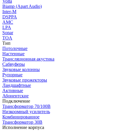
Volta
Biamp (Apart Audio)
Inter-M
DSPPA
AMC
LPA
Sonar
TOA
Тип
Потолочные
Настенные
Трансляционная акустика
Сабвуферы
Звуковые колонны
Рупорные
Звуковые прожекторы
Ландшафтные
Активные
Абонентские
Подключение
Трансформатор 70/100В
Низкоомный усилитель
Комбинированное
Трансформатор 30В
Исполнение корпуса