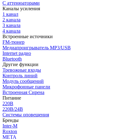
С аттенюаторами
Каналы усиления
1 канал
2 канала
3 канала
4 канала
Встроенные источники
FM-тюнер
Медиапроигрыватель MP3/USB
Internet радио
Bluetooth
Другие функции
Тревожные входы
Контроль линий
Модуль сообщений
Микрофонные панели
Встроенная Сирена
Питание
220В
220В/24В
Системы оповещения
Бренды
Inter-M
Roxton
МЕТА