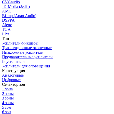
CVGaudio
JD-Media (Jedia)
AMC
Biamp (Apart Audio)
DSPPA
Alerto
TOA
LPA
Тип
Усилители-микшеры
Трансляционные оконечные
Низкоомные усилители
Предварительные усилители
IP усилители
Усилители для оповещения
Конструкция
Аналоговые
Цифровые
Селектор зон
1 зона
2 зоны
3 зоны
4 зоны
5 зон
6 зон