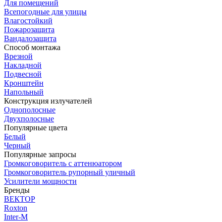
Для помещений
Всепогодные для улицы
Влагостойкий
Пожарозащита
Вандалозащита
Способ монтажа
Врезной
Накладной
Подвесной
Кронштейн
Напольный
Конструкция излучателей
Однополосные
Двухполосные
Популярные цвета
Белый
Черный
Популярные запросы
Громкоговоритель с аттенюатором
Громкоговоритель рупорный уличный
Усилители мощности
Бренды
ВЕКТОР
Roxton
Inter-M