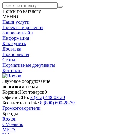
Поиск по каталогу
МЕНЮ
Наши услуги
Проекты и решения
Запрос-онлайн
Информация
Как купить
Доставка
Прайс-листы
Статьи
Нормативные документы
Контакты
Звуковое оборудование
по низким
ценам!
Корзина
Нет товаров
0
Офис в СПб:
8 (812)
448-08-20
Бесплатно по РФ:
8 (800)
600-28-70
Громкоговорители
Бренды
Roxton
CVGaudio
МЕТА