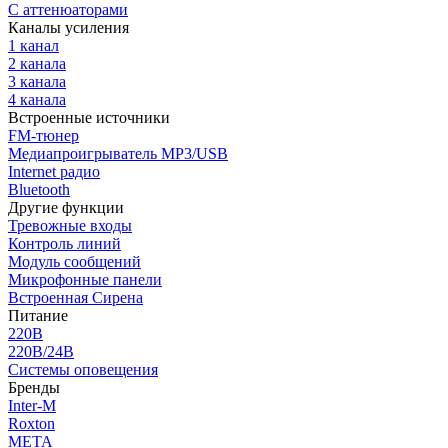
С аттенюаторами
Каналы усиления
1 канал
2 канала
3 канала
4 канала
Встроенные источники
FM-тюнер
Медиапроигрыватель MP3/USB
Internet радио
Bluetooth
Другие функции
Тревожные входы
Контроль линий
Модуль сообщений
Микрофонные панели
Встроенная Сирена
Питание
220В
220В/24В
Системы оповещения
Бренды
Inter-M
Roxton
МЕТА