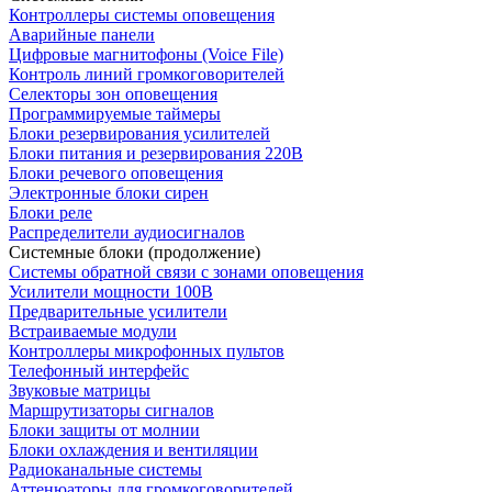
Контроллеры системы оповещения
Аварийные панели
Цифровые магнитофоны (Voice File)
Контроль линий громкоговорителей
Селекторы зон оповещения
Программируемые таймеры
Блоки резервирования усилителей
Блоки питания и резервирования 220В
Блоки речевого оповещения
Электронные блоки сирен
Блоки реле
Распределители аудиосигналов
Системные блоки (продолжение)
Системы обратной связи с зонами оповещения
Усилители мощности 100В
Предварительные усилители
Встраиваемые модули
Контроллеры микрофонных пультов
Телефонный интерфейс
Звуковые матрицы
Маршрутизаторы сигналов
Блоки защиты от молнии
Блоки охлаждения и вентиляции
Радиоканальные системы
Аттенюаторы для громкоговорителей