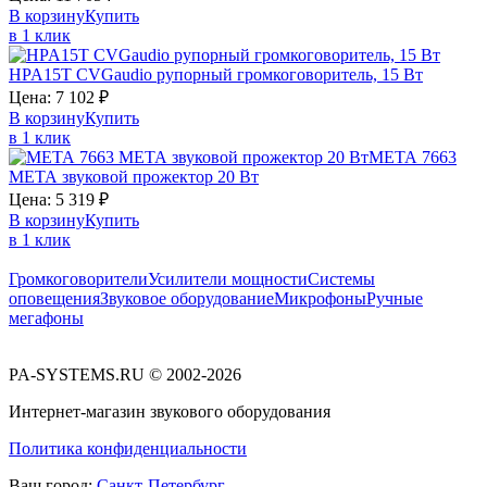
В корзину
Купить
в 1 клик
HPA15T
CVGaudio
рупорный громкоговоритель, 15 Вт
Цена:
7 102
₽
В корзину
Купить
в 1 клик
МЕТА 7663
МЕТА
звуковой прожектор 20 Вт
Цена:
5 319
₽
В корзину
Купить
в 1 клик
Громкоговорители
Усилители мощности
Системы
оповещения
Звуковое оборудование
Микрофоны
Ручные
мегафоны
PA-SYSTEMS.RU © 2002-2026
Интернет-магазин звукового оборудования
Политика конфиденциальности
Ваш город:
Санкт-Петербург