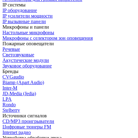
IP системы
IP оборудование
IP усилители мощности
IP вызывные панели
Микрофоны и панели
Настольные микрофоны
Микрофоны с селектором зон оповещения
Пожарные оповещатели
Речевые
Светозвуковые
Акустические модули
Звуковое оборудование
Бренды
CVGaudio
Biamp (Apart Audio)
Inter-M
JD-Media (Jedia)
LPA
Rondo
Stelberry
Источники сигналов
CD/MP3 проигрыватели
Цифровые тюнеры FM
Internet радио
Устройства обработки звука