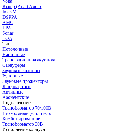
Volta
Biamp (Apart Audio)
Inter-M
DSPPA
AMC
LPA
Sonar
TOA
Тип
Потолочные
Настенные
Трансляционная акустика
Сабвуферы
Звуковые колонны
Рупорные
Звуковые прожекторы
Ландшафтные
Активные
Абонентские
Подключение
Трансформатор 70/100В
Низкоомный усилитель
Комбинированное
Трансформатор 30В
Исполнение корпуса