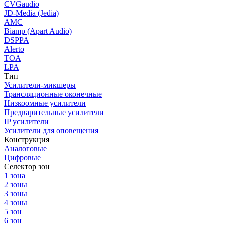
CVGaudio
JD-Media (Jedia)
AMC
Biamp (Apart Audio)
DSPPA
Alerto
TOA
LPA
Тип
Усилители-микшеры
Трансляционные оконечные
Низкоомные усилители
Предварительные усилители
IP усилители
Усилители для оповещения
Конструкция
Аналоговые
Цифровые
Селектор зон
1 зона
2 зоны
3 зоны
4 зоны
5 зон
6 зон