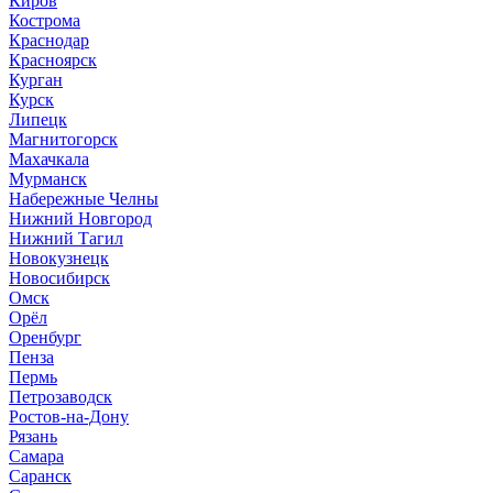
Киров
Кострома
Краснодар
Красноярск
Курган
Курск
Липецк
Магнитогорск
Махачкала
Мурманск
Набережные Челны
Нижний Новгород
Нижний Тагил
Новокузнецк
Новосибирск
Омск
Орёл
Оренбург
Пенза
Пермь
Петрозаводск
Ростов-на-Дону
Рязань
Самара
Саранск