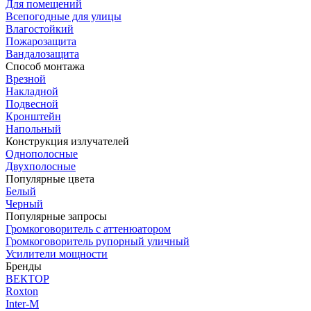
Для помещений
Всепогодные для улицы
Влагостойкий
Пожарозащита
Вандалозащита
Способ монтажа
Врезной
Накладной
Подвесной
Кронштейн
Напольный
Конструкция излучателей
Однополосные
Двухполосные
Популярные цвета
Белый
Черный
Популярные запросы
Громкоговоритель с аттенюатором
Громкоговоритель рупорный уличный
Усилители мощности
Бренды
ВЕКТОР
Roxton
Inter-M