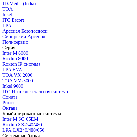
JD-Media (Jedia)
TOA
Inkel
ITC Escort
LPA
Арсенал Безопасноси
Сибирский Арсенал
Полисервис
Серия
Inter-M 6000
Roxton 8000
Roxton IP-система
LPA EVA
TOA VX-2000
TOA VM-3000
Inkel 9000
ITC Интеллектуальная система
Соната
Рокот
Октава
Комбинированные системы
Inter-M SC-05EM
Roxton SX-240/480
LPA-LX240/480/650
Системные блоки