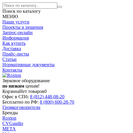
Поиск по каталогу
МЕНЮ
Наши услуги
Проекты и решения
Запрос-онлайн
Информация
Как купить
Доставка
Прайс-листы
Статьи
Нормативные документы
Контакты
Звуковое оборудование
по низким
ценам!
Корзина
Нет товаров
0
Офис в СПб:
8 (812)
448-08-20
Бесплатно по РФ:
8 (800)
600-28-70
Громкоговорители
Бренды
Roxton
CVGaudio
МЕТА