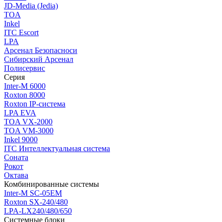
JD-Media (Jedia)
TOA
Inkel
ITC Escort
LPA
Арсенал Безопасноси
Сибирский Арсенал
Полисервис
Серия
Inter-M 6000
Roxton 8000
Roxton IP-система
LPA EVA
TOA VX-2000
TOA VM-3000
Inkel 9000
ITC Интеллектуальная система
Соната
Рокот
Октава
Комбинированные системы
Inter-M SC-05EM
Roxton SX-240/480
LPA-LX240/480/650
Системные блоки