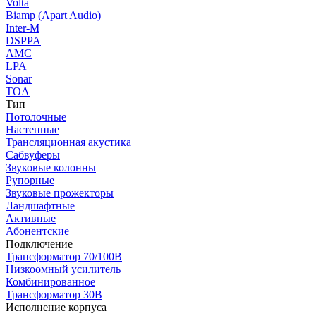
Volta
Biamp (Apart Audio)
Inter-M
DSPPA
AMC
LPA
Sonar
TOA
Тип
Потолочные
Настенные
Трансляционная акустика
Сабвуферы
Звуковые колонны
Рупорные
Звуковые прожекторы
Ландшафтные
Активные
Абонентские
Подключение
Трансформатор 70/100В
Низкоомный усилитель
Комбинированное
Трансформатор 30В
Исполнение корпуса