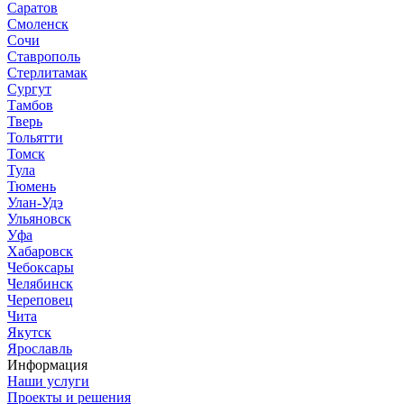
Саратов
Смоленск
Сочи
Ставрополь
Стерлитамак
Сургут
Тамбов
Тверь
Тольятти
Томск
Тула
Тюмень
Улан-Удэ
Ульяновск
Уфа
Хабаровск
Чебоксары
Челябинск
Череповец
Чита
Якутск
Ярославль
Информация
Наши услуги
Проекты и решения