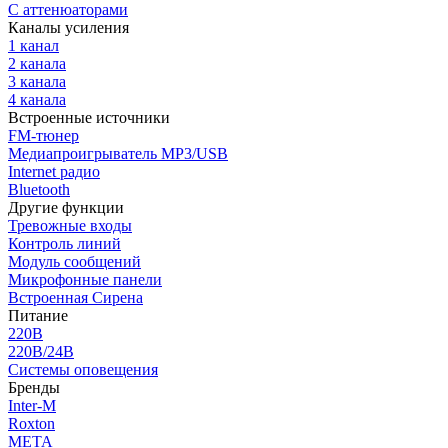
С аттенюаторами
Каналы усиления
1 канал
2 канала
3 канала
4 канала
Встроенные источники
FM-тюнер
Медиапроигрыватель MP3/USB
Internet радио
Bluetooth
Другие функции
Тревожные входы
Контроль линий
Модуль сообщений
Микрофонные панели
Встроенная Сирена
Питание
220В
220В/24В
Системы оповещения
Бренды
Inter-M
Roxton
МЕТА