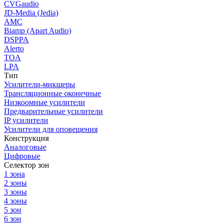
CVGaudio
JD-Media (Jedia)
AMC
Biamp (Apart Audio)
DSPPA
Alerto
TOA
LPA
Тип
Усилители-микшеры
Трансляционные оконечные
Низкоомные усилители
Предварительные усилители
IP усилители
Усилители для оповещения
Конструкция
Аналоговые
Цифровые
Селектор зон
1 зона
2 зоны
3 зоны
4 зоны
5 зон
6 зон