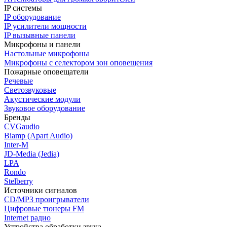
IP системы
IP оборудование
IP усилители мощности
IP вызывные панели
Микрофоны и панели
Настольные микрофоны
Микрофоны с селектором зон оповещения
Пожарные оповещатели
Речевые
Светозвуковые
Акустические модули
Звуковое оборудование
Бренды
CVGaudio
Biamp (Apart Audio)
Inter-M
JD-Media (Jedia)
LPA
Rondo
Stelberry
Источники сигналов
CD/MP3 проигрыватели
Цифровые тюнеры FM
Internet радио
Устройства обработки звука