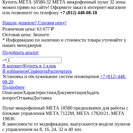
Купить МЕТА 18580-32 МЕТА микрофонный пульт 32 зоны
можно прямо на сайте! Оформите заказ в интернет-магазине
или позвоните по телефону
+7 (812) 448-08-18
Нашли дешевле? Снизим цену!
Розничная цена:
63 677
₽
Оптовая цена:
Звоните
* Информацию по наличию и стоимости товара уточняйте у
наших менеджеров
Подобрать аналог
-
+
В корзину
Купить в 1 клик
В избранное
Сравнить
Распечатать
Установка и обслуживание систем оповещения
+7 (812) 448-
08-20
Подробнее
Описание
Характеристики
Документация
Задать
вопрос
Отзывы
Доставка
Пульт микрофонный МЕТА 18580 предназначен для работы с
блоками управления МЕТА 7122М, МЕТА 17820/21, МЕТА
19830.
В зависимости от модификации, выпускаются модели пультов
с управлением на 8, 16, 24, 32 и 40 зон.