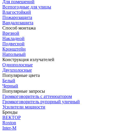
Для помещений
Всепогодные для улицы
Влагостойкий
Пожарозащита
Вандалозащита
Способ монтажа
Врезной
Накладной
Подвесной
Кронштейн
Напольный
Конструкция излучателей
Однополосные
Двухполосные
Популярные цвета
Белый
Черный
Популярные запросы
Громкоговоритель с аттенюатором
Громкоговоритель рупорный уличный
Усилители мощности
Бренды
ВЕКТОР
Roxton
Inter-M