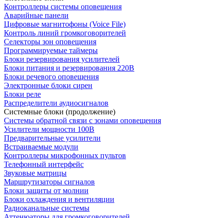
Контроллеры системы оповещения
Аварийные панели
Цифровые магнитофоны (Voice File)
Контроль линий громкоговорителей
Селекторы зон оповещения
Программируемые таймеры
Блоки резервирования усилителей
Блоки питания и резервирования 220В
Блоки речевого оповещения
Электронные блоки сирен
Блоки реле
Распределители аудиосигналов
Системные блоки (продолжение)
Системы обратной связи с зонами оповещения
Усилители мощности 100В
Предварительные усилители
Встраиваемые модули
Контроллеры микрофонных пультов
Телефонный интерфейс
Звуковые матрицы
Маршрутизаторы сигналов
Блоки защиты от молнии
Блоки охлаждения и вентиляции
Радиоканальные системы
Аттенюаторы для громкоговорителей