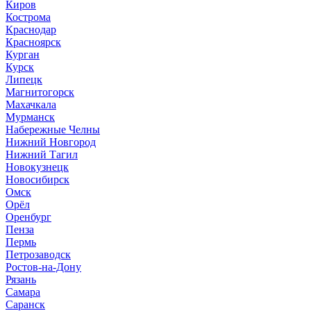
Киров
Кострома
Краснодар
Красноярск
Курган
Курск
Липецк
Магнитогорск
Махачкала
Мурманск
Набережные Челны
Нижний Новгород
Нижний Тагил
Новокузнецк
Новосибирск
Омск
Орёл
Оренбург
Пенза
Пермь
Петрозаводск
Ростов-на-Дону
Рязань
Самара
Саранск