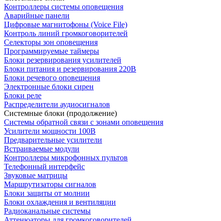
Контроллеры системы оповещения
Аварийные панели
Цифровые магнитофоны (Voice File)
Контроль линий громкоговорителей
Селекторы зон оповещения
Программируемые таймеры
Блоки резервирования усилителей
Блоки питания и резервирования 220В
Блоки речевого оповещения
Электронные блоки сирен
Блоки реле
Распределители аудиосигналов
Системные блоки (продолжение)
Системы обратной связи с зонами оповещения
Усилители мощности 100В
Предварительные усилители
Встраиваемые модули
Контроллеры микрофонных пультов
Телефонный интерфейс
Звуковые матрицы
Маршрутизаторы сигналов
Блоки защиты от молнии
Блоки охлаждения и вентиляции
Радиоканальные системы
Аттенюаторы для громкоговорителей