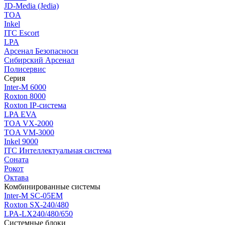
JD-Media (Jedia)
TOA
Inkel
ITC Escort
LPA
Арсенал Безопасноси
Сибирский Арсенал
Полисервис
Серия
Inter-M 6000
Roxton 8000
Roxton IP-система
LPA EVA
TOA VX-2000
TOA VM-3000
Inkel 9000
ITC Интеллектуальная система
Соната
Рокот
Октава
Комбинированные системы
Inter-M SC-05EM
Roxton SX-240/480
LPA-LX240/480/650
Системные блоки