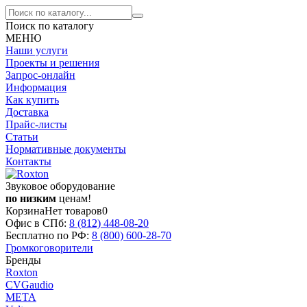
Поиск по каталогу
МЕНЮ
Наши услуги
Проекты и решения
Запрос-онлайн
Информация
Как купить
Доставка
Прайс-листы
Статьи
Нормативные документы
Контакты
Звуковое оборудование
по низким
ценам!
Корзина
Нет товаров
0
Офис в СПб:
8 (812)
448-08-20
Бесплатно по РФ:
8 (800)
600-28-70
Громкоговорители
Бренды
Roxton
CVGaudio
МЕТА