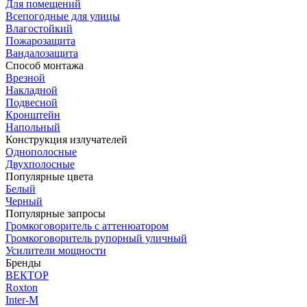
Для помещений
Всепогодные для улицы
Влагостойкий
Пожарозащита
Вандалозащита
Способ монтажа
Врезной
Накладной
Подвесной
Кронштейн
Напольный
Конструкция излучателей
Однополосные
Двухполосные
Популярные цвета
Белый
Черный
Популярные запросы
Громкоговоритель с аттенюатором
Громкоговоритель рупорный уличный
Усилители мощности
Бренды
ВЕКТОР
Roxton
Inter-M