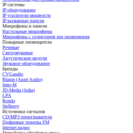
IP системы
IP оборудование
IP усилители мощности
IP вызывные панели
Микрофоны и панели
Настольные микрофоны
Микрофоны с селектором зон оповещения
Пожарные оповещатели
Речевые
Светозвуковые
Акустические модули
Звуковое оборудование
Бренды
CVGaudio
Biamp (Apart Audio)
Inter-M
JD-Media (Jedia)
LPA
Rondo
Stelberry
Источники сигналов
CD/MP3 проигрыватели
Цифровые тюнеры FM
Internet радио
Устройства обработки звука