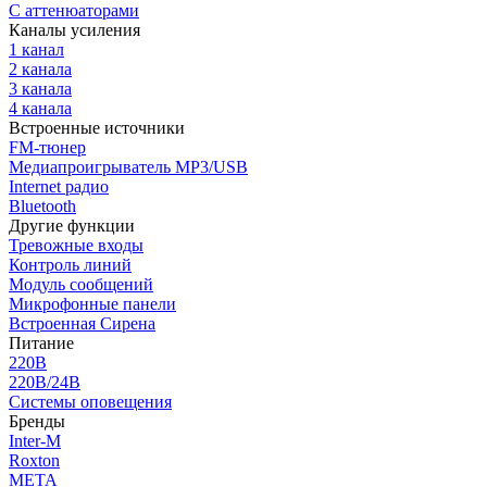
С аттенюаторами
Каналы усиления
1 канал
2 канала
3 канала
4 канала
Встроенные источники
FM-тюнер
Медиапроигрыватель MP3/USB
Internet радио
Bluetooth
Другие функции
Тревожные входы
Контроль линий
Модуль сообщений
Микрофонные панели
Встроенная Сирена
Питание
220В
220В/24В
Системы оповещения
Бренды
Inter-M
Roxton
МЕТА