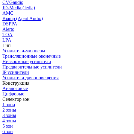
CVGaudio
JD-Media (Jedia)
AMC
Biamp (Apart Audio)
DSPPA
Alerto
TOA
LPA
Тип
Усилители-микшеры
Трансляционные оконечные
Низкоомные усилители
Предварительные усилители
IP усилители
Усилители для оповещения
Конструкция
Аналоговые
Цифровые
Селектор зон
1 зона
2 зоны
3 зоны
4 зоны
5 зон
6 зон