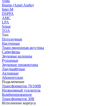
Volta
Biamp (Apart Audio)
Inter-M
DSPPA
AMC
LPA
Sonar
TOA
Тип
Потолочные
Настенные
Трансляционная акустика
Сабвуферы
Звуковые колонны
Рупорные
Звуковые прожекторы
Ландшафтные
Активные
Абонентские
Подключение
Трансформатор 70/100В
Низкоомный усилитель
Комбинированное
Трансформатор 30В
Исполнение корпуса