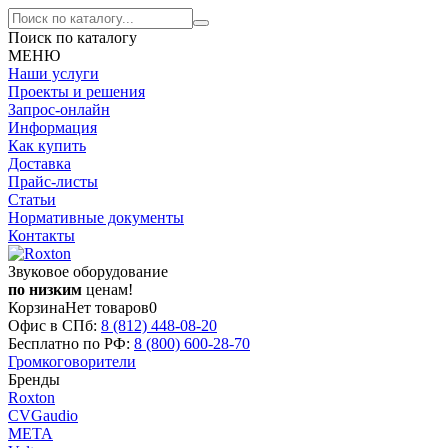
Поиск по каталогу
МЕНЮ
Наши услуги
Проекты и решения
Запрос-онлайн
Информация
Как купить
Доставка
Прайс-листы
Статьи
Нормативные документы
Контакты
Звуковое оборудование
по низким
ценам!
Корзина
Нет товаров
0
Офис в СПб:
8 (812)
448-08-20
Бесплатно по РФ:
8 (800)
600-28-70
Громкоговорители
Бренды
Roxton
CVGaudio
МЕТА