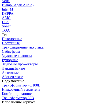
Volta
Biamp (Apart Audio)
Inter-M
DSPPA
AMC
LPA
Sonar
TOA
Тип
Потолочные
Настенные
Трансляционная акустика
Сабвуферы
Звуковые колонны
Рупорные
Звуковые прожекторы
Ландшафтные
Активные
Абонентские
Подключение
Трансформатор 70/100В
Низкоомный усилитель
Комбинированное
Трансформатор 30В
Исполнение корпуса