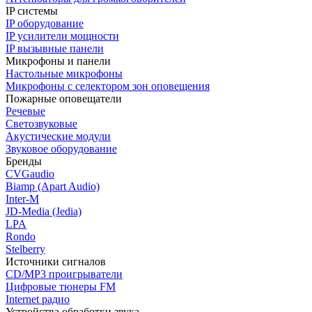
IP системы
IP оборудование
IP усилители мощности
IP вызывные панели
Микрофоны и панели
Настольные микрофоны
Микрофоны с селектором зон оповещения
Пожарные оповещатели
Речевые
Светозвуковые
Акустические модули
Звуковое оборудование
Бренды
CVGaudio
Biamp (Apart Audio)
Inter-M
JD-Media (Jedia)
LPA
Rondo
Stelberry
Источники сигналов
CD/MP3 проигрыватели
Цифровые тюнеры FM
Internet радио
Устройства обработки звука