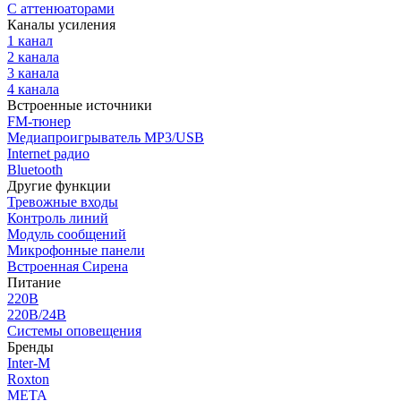
С аттенюаторами
Каналы усиления
1 канал
2 канала
3 канала
4 канала
Встроенные источники
FM-тюнер
Медиапроигрыватель MP3/USB
Internet радио
Bluetooth
Другие функции
Тревожные входы
Контроль линий
Модуль сообщений
Микрофонные панели
Встроенная Сирена
Питание
220В
220В/24В
Системы оповещения
Бренды
Inter-M
Roxton
МЕТА