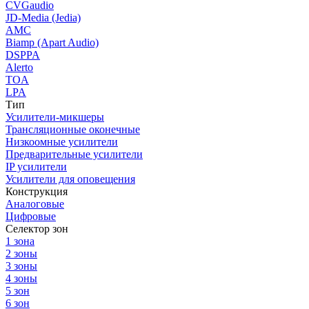
CVGaudio
JD-Media (Jedia)
AMC
Biamp (Apart Audio)
DSPPA
Alerto
TOA
LPA
Тип
Усилители-микшеры
Трансляционные оконечные
Низкоомные усилители
Предварительные усилители
IP усилители
Усилители для оповещения
Конструкция
Аналоговые
Цифровые
Селектор зон
1 зона
2 зоны
3 зоны
4 зоны
5 зон
6 зон