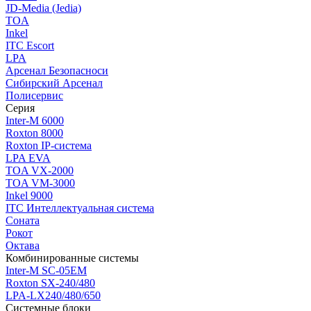
JD-Media (Jedia)
TOA
Inkel
ITC Escort
LPA
Арсенал Безопасноси
Сибирский Арсенал
Полисервис
Серия
Inter-M 6000
Roxton 8000
Roxton IP-система
LPA EVA
TOA VX-2000
TOA VM-3000
Inkel 9000
ITC Интеллектуальная система
Соната
Рокот
Октава
Комбинированные системы
Inter-M SC-05EM
Roxton SX-240/480
LPA-LX240/480/650
Системные блоки