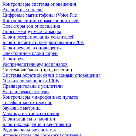
Контроллеры системы оповещения
Аварийные панели
Цифровые магнитофоны (Voice File)
Контроль линий громкоговорителей
Селекторы зон оповещения
Программируемые таймеры
Блоки резервирования усилителей
Блоки питания и резервирования 220В
Блоки речевого оповещения
Электронные блоки сирен
Блоки реле
Распределители аудиосигналов
Системные блоки (продолжение)
Системы обратной связи с зонами оповещения
Усилители мощности 100В
Предварительные усилители
Встраиваемые модули
Контроллеры микрофонных пультов
Телефонный интерфейс
Звуковые матрицы
Маршрутизаторы сигналов
Блоки защиты от молнии
Блоки охлаждения и вентиляции
Радиоканальные системы
Аттенюаторы для громкоговорителей