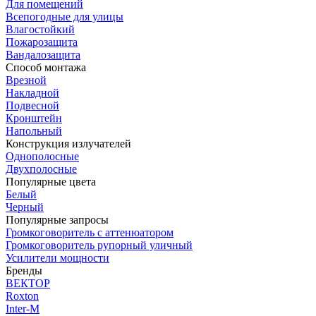
Для помещений
Всепогодные для улицы
Влагостойкий
Пожарозащита
Вандалозащита
Способ монтажа
Врезной
Накладной
Подвесной
Кронштейн
Напольный
Конструкция излучателей
Однополосные
Двухполосные
Популярные цвета
Белый
Черный
Популярные запросы
Громкоговоритель с аттенюатором
Громкоговоритель рупорный уличный
Усилители мощности
Бренды
ВЕКТОР
Roxton
Inter-M