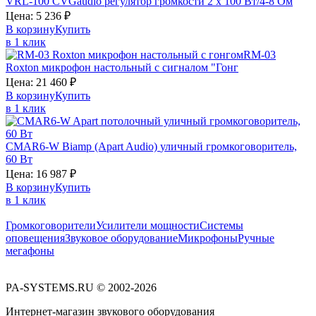
VRL-100
CVGaudio
регулятор громкости 2 х 100 Вт/4-8 Ом
Цена:
5 236
₽
В корзину
Купить
в 1 клик
RM-03
Roxton
микрофон настольный с сигналом "Гонг
Цена:
21 460
₽
В корзину
Купить
в 1 клик
CMAR6-W
Biamp (Apart Audio)
уличный громкоговоритель,
60 Вт
Цена:
16 987
₽
В корзину
Купить
в 1 клик
Громкоговорители
Усилители мощности
Системы
оповещения
Звуковое оборудование
Микрофоны
Ручные
мегафоны
PA-SYSTEMS.RU © 2002-2026
Интернет-магазин звукового оборудования