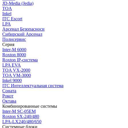
JD-Media (Jedia)
TOA
Inkel
ITC Escort
LPA
Арсенал Безопасноси
Сибирский Арсенал
Полисервис
Серия
Inter-M 6000
Roxton 8000
Roxton IP-система
LPA EVA
TOA VX-2000
TOA VM-3000
Inkel 9000
ITC Интеллектуальная система
Соната
Рокот
Октава
Комбинированные системы
Inter-M SC-05EM
Roxton SX-240/480
LPA-LX240/480/650
Системные блоки