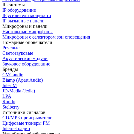
IP системы
IP оборудование
IP усилители мощности
IP вызывные панели
Микрофоны и панели
Настольные микрофоны
Микрофоны с селектором зон оповещения
Пожарные оповещатели
Речевые
Светозвуковые
Акустические модули
Звуковое оборудование
Бренды
CVGaudio
Biamp (Apart Audio)
Inter-M
JD-Media (Jedia)
LPA
Rondo
Stelberry
Источники сигналов
CD/MP3 проигрыватели
Цифровые тюнеры FM
Internet радио
Устройства обработки звука