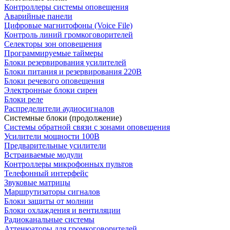
Контроллеры системы оповещения
Аварийные панели
Цифровые магнитофоны (Voice File)
Контроль линий громкоговорителей
Селекторы зон оповещения
Программируемые таймеры
Блоки резервирования усилителей
Блоки питания и резервирования 220В
Блоки речевого оповещения
Электронные блоки сирен
Блоки реле
Распределители аудиосигналов
Системные блоки (продолжение)
Системы обратной связи с зонами оповещения
Усилители мощности 100В
Предварительные усилители
Встраиваемые модули
Контроллеры микрофонных пультов
Телефонный интерфейс
Звуковые матрицы
Маршрутизаторы сигналов
Блоки защиты от молнии
Блоки охлаждения и вентиляции
Радиоканальные системы
Аттенюаторы для громкоговорителей