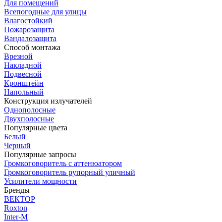
Для помещений
Всепогодные для улицы
Влагостойкий
Пожарозащита
Вандалозащита
Способ монтажа
Врезной
Накладной
Подвесной
Кронштейн
Напольный
Конструкция излучателей
Однополосные
Двухполосные
Популярные цвета
Белый
Черный
Популярные запросы
Громкоговоритель с аттенюатором
Громкоговоритель рупорный уличный
Усилители мощности
Бренды
ВЕКТОР
Roxton
Inter-M