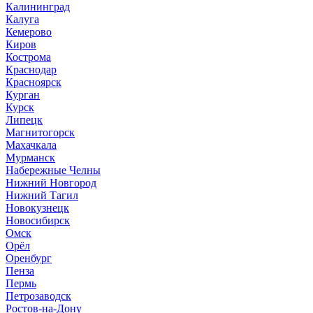
Калининград
Калуга
Кемерово
Киров
Кострома
Краснодар
Красноярск
Курган
Курск
Липецк
Магнитогорск
Махачкала
Мурманск
Набережные Челны
Нижний Новгород
Нижний Тагил
Новокузнецк
Новосибирск
Омск
Орёл
Оренбург
Пенза
Пермь
Петрозаводск
Ростов-на-Дону