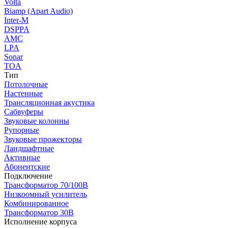
Volta
Biamp (Apart Audio)
Inter-M
DSPPA
AMC
LPA
Sonar
TOA
Тип
Потолочные
Настенные
Трансляционная акустика
Сабвуферы
Звуковые колонны
Рупорные
Звуковые прожекторы
Ландшафтные
Активные
Абонентские
Подключение
Трансформатор 70/100В
Низкоомный усилитель
Комбинированное
Трансформатор 30В
Исполнение корпуса