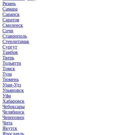
Рязань
Самара
Саранск
Саратов
Смоленск
Сочи
Ставрополь
Стерлитамак
Сургут
Тамбов
Тверь
Тольятти
Томск
Тула
Тюмень
Улан-Удэ
Ульяновск
Уфа
Хабаровск
Чебоксары
Челябинск
Череповец
Чита
Якутск
Ярославль