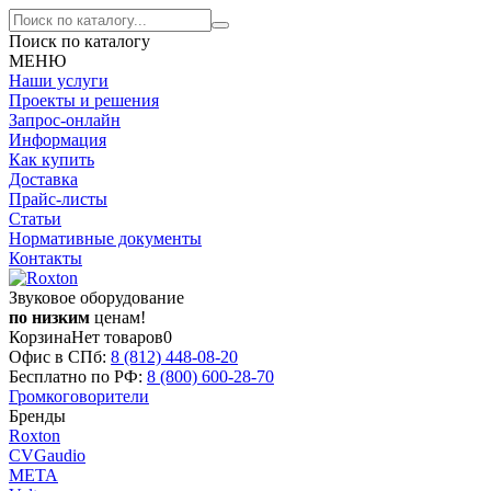
Поиск по каталогу
МЕНЮ
Наши услуги
Проекты и решения
Запрос-онлайн
Информация
Как купить
Доставка
Прайс-листы
Статьи
Нормативные документы
Контакты
Звуковое оборудование
по низким
ценам!
Корзина
Нет товаров
0
Офис в СПб:
8 (812)
448-08-20
Бесплатно по РФ:
8 (800)
600-28-70
Громкоговорители
Бренды
Roxton
CVGaudio
МЕТА