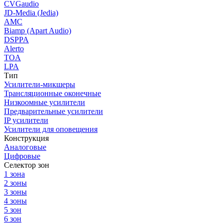
CVGaudio
JD-Media (Jedia)
AMC
Biamp (Apart Audio)
DSPPA
Alerto
TOA
LPA
Тип
Усилители-микшеры
Трансляционные оконечные
Низкоомные усилители
Предварительные усилители
IP усилители
Усилители для оповещения
Конструкция
Аналоговые
Цифровые
Селектор зон
1 зона
2 зоны
3 зоны
4 зоны
5 зон
6 зон