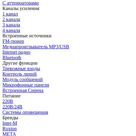
С аттенюаторами
Каналы усиления
1 канал
2 канала
3 канала
4 канала
Встроенные источники
FM-тюнер
Медиапроигрыватель MP3/USB
Internet радио
Bluetooth
Другие функции
Тревожные входы
Контроль линий
Модуль сообщений
Микрофонные панели
Встроенная Сирена
Питание
220В
220В/24В
Системы оповещения
Бренды
Inter-M
Roxton
МЕТА