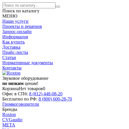
Поиск по каталогу
МЕНЮ
Наши услуги
Проекты и решения
Запрос-онлайн
Информация
Как купить
Доставка
Прайс-листы
Статьи
Нормативные документы
Контакты
Звуковое оборудование
по низким
ценам!
Корзина
Нет товаров
0
Офис в СПб:
8 (812)
448-08-20
Бесплатно по РФ:
8 (800)
600-28-70
Громкоговорители
Бренды
Roxton
CVGaudio
МЕТА