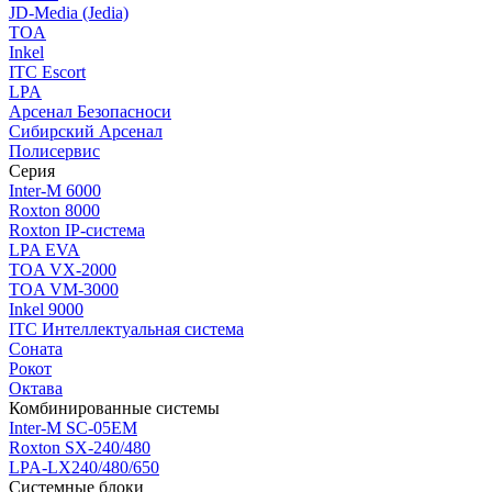
JD-Media (Jedia)
TOA
Inkel
ITC Escort
LPA
Арсенал Безопасноси
Сибирский Арсенал
Полисервис
Серия
Inter-M 6000
Roxton 8000
Roxton IP-система
LPA EVA
TOA VX-2000
TOA VM-3000
Inkel 9000
ITC Интеллектуальная система
Соната
Рокот
Октава
Комбинированные системы
Inter-M SC-05EM
Roxton SX-240/480
LPA-LX240/480/650
Системные блоки