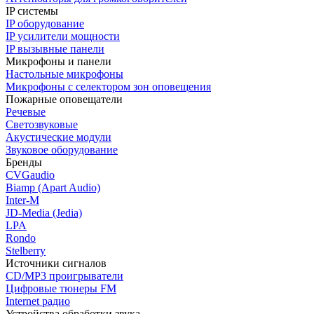
IP системы
IP оборудование
IP усилители мощности
IP вызывные панели
Микрофоны и панели
Настольные микрофоны
Микрофоны с селектором зон оповещения
Пожарные оповещатели
Речевые
Светозвуковые
Акустические модули
Звуковое оборудование
Бренды
CVGaudio
Biamp (Apart Audio)
Inter-M
JD-Media (Jedia)
LPA
Rondo
Stelberry
Источники сигналов
CD/MP3 проигрыватели
Цифровые тюнеры FM
Internet радио
Устройства обработки звука