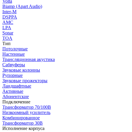
Volta
Biamp (Apart Audio)
Inter-M
DSPPA
AMC
LPA
Sonar
TOA
Тип
Потолочные
Настенные
Трансляционная акустика
Сабвуферы
Звуковые колонны
Рупорные
Звуковые прожекторы
Ландшафтные
Активные
Абонентские
Подключение
Трансформатор 70/100В
Низкоомный усилитель
Комбинированное
Трансформатор 30В
Исполнение корпуса