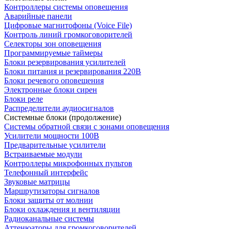
Контроллеры системы оповещения
Аварийные панели
Цифровые магнитофоны (Voice File)
Контроль линий громкоговорителей
Селекторы зон оповещения
Программируемые таймеры
Блоки резервирования усилителей
Блоки питания и резервирования 220В
Блоки речевого оповещения
Электронные блоки сирен
Блоки реле
Распределители аудиосигналов
Системные блоки (продолжение)
Системы обратной связи с зонами оповещения
Усилители мощности 100В
Предварительные усилители
Встраиваемые модули
Контроллеры микрофонных пультов
Телефонный интерфейс
Звуковые матрицы
Маршрутизаторы сигналов
Блоки защиты от молнии
Блоки охлаждения и вентиляции
Радиоканальные системы
Аттенюаторы для громкоговорителей