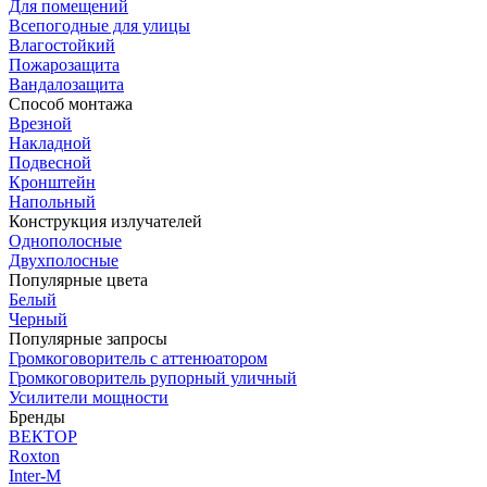
Для помещений
Всепогодные для улицы
Влагостойкий
Пожарозащита
Вандалозащита
Способ монтажа
Врезной
Накладной
Подвесной
Кронштейн
Напольный
Конструкция излучателей
Однополосные
Двухполосные
Популярные цвета
Белый
Черный
Популярные запросы
Громкоговоритель с аттенюатором
Громкоговоритель рупорный уличный
Усилители мощности
Бренды
ВЕКТОР
Roxton
Inter-M