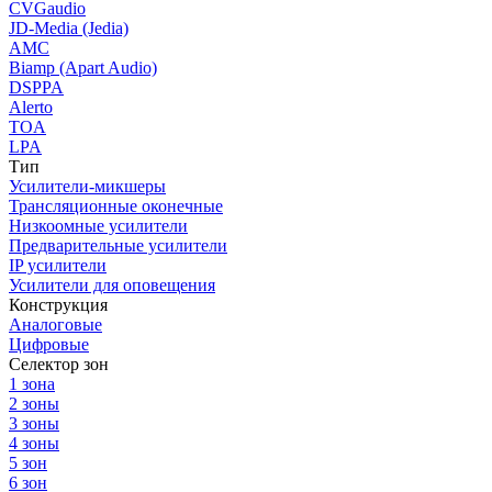
CVGaudio
JD-Media (Jedia)
AMC
Biamp (Apart Audio)
DSPPA
Alerto
TOA
LPA
Тип
Усилители-микшеры
Трансляционные оконечные
Низкоомные усилители
Предварительные усилители
IP усилители
Усилители для оповещения
Конструкция
Аналоговые
Цифровые
Селектор зон
1 зона
2 зоны
3 зоны
4 зоны
5 зон
6 зон