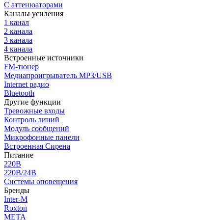
С аттенюаторами
Каналы усиления
1 канал
2 канала
3 канала
4 канала
Встроенные источники
FM-тюнер
Медиапроигрыватель MP3/USB
Internet радио
Bluetooth
Другие функции
Тревожные входы
Контроль линий
Модуль сообщений
Микрофонные панели
Встроенная Сирена
Питание
220В
220В/24В
Системы оповещения
Бренды
Inter-M
Roxton
МЕТА