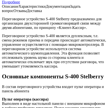
Подробнее
Описание
Характеристики
Документация
Задать
вопрос
Отзывы
Доставка
Переговорное устройство S-400 Stelberry предназначено для
организации двухсторонней громкоговорящей связи между
двумя абонентами, по принципу «Клиент-Кассир».
Переговорное устройство S-400 является дуплексным, т.е.
смена режимов приема и передачи происходит автоматически,
управление осуществляется с помощью микроконтроллера. В
переговорном устройстве используется система
автоматического шумоподавления. Эта функция позволяет
отслеживать уровень шума со стороны клиента и
автоматически отключает звук при отсутствии разговора, что
уменьшает утомляемость кассира.
Основные компоненты S-400 Stelberry
В состав переговорного устройства входит пульт оператора и
панель абонента
Пульт оператора (кассира)
Выполнен в виде настольной панели с внешним микрофоном
в гибком трубчатом держателе. Пульт оснащен сенсорными