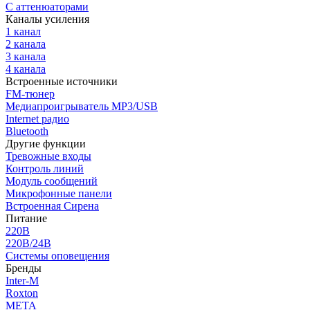
С аттенюаторами
Каналы усиления
1 канал
2 канала
3 канала
4 канала
Встроенные источники
FM-тюнер
Медиапроигрыватель MP3/USB
Internet радио
Bluetooth
Другие функции
Тревожные входы
Контроль линий
Модуль сообщений
Микрофонные панели
Встроенная Сирена
Питание
220В
220В/24В
Системы оповещения
Бренды
Inter-M
Roxton
МЕТА