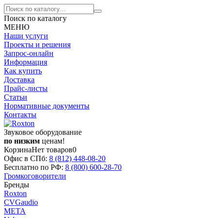
Поиск по каталогу
МЕНЮ
Наши услуги
Проекты и решения
Запрос-онлайн
Информация
Как купить
Доставка
Прайс-листы
Статьи
Нормативные документы
Контакты
Звуковое оборудование
по низким
ценам!
Корзина
Нет товаров
0
Офис в СПб:
8 (812)
448-08-20
Бесплатно по РФ:
8 (800)
600-28-70
Громкоговорители
Бренды
Roxton
CVGaudio
МЕТА