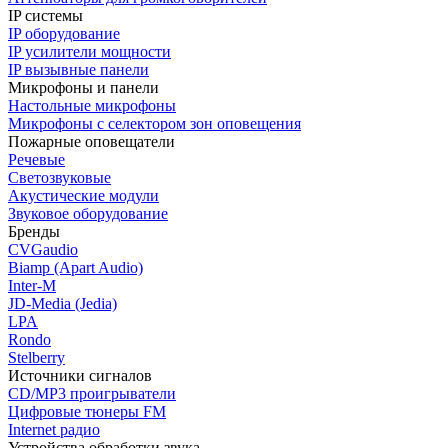
IP системы
IP оборудование
IP усилители мощности
IP вызывные панели
Микрофоны и панели
Настольные микрофоны
Микрофоны с селектором зон оповещения
Пожарные оповещатели
Речевые
Светозвуковые
Акустические модули
Звуковое оборудование
Бренды
CVGaudio
Biamp (Apart Audio)
Inter-M
JD-Media (Jedia)
LPA
Rondo
Stelberry
Источники сигналов
CD/MP3 проигрыватели
Цифровые тюнеры FM
Internet радио
Устройства обработки звука