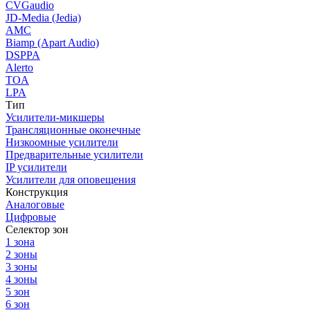
CVGaudio
JD-Media (Jedia)
AMC
Biamp (Apart Audio)
DSPPA
Alerto
TOA
LPA
Тип
Усилители-микшеры
Трансляционные оконечные
Низкоомные усилители
Предварительные усилители
IP усилители
Усилители для оповещения
Конструкция
Аналоговые
Цифровые
Селектор зон
1 зона
2 зоны
3 зоны
4 зоны
5 зон
6 зон