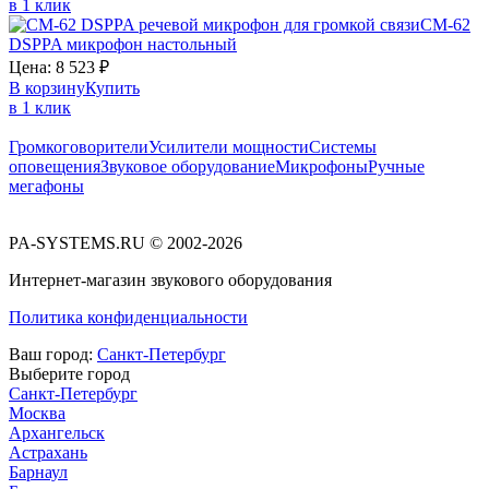
в 1 клик
CM-62
DSPPA
микрофон настольный
Цена:
8 523
₽
В корзину
Купить
в 1 клик
Громкоговорители
Усилители мощности
Системы
оповещения
Звуковое оборудование
Микрофоны
Ручные
мегафоны
PA-SYSTEMS.RU © 2002-2026
Интернет-магазин звукового оборудования
Политика конфиденциальности
Ваш город:
Санкт-Петербург
Выберите город
Санкт-Петербург
Москва
Архангельск
Астрахань
Барнаул