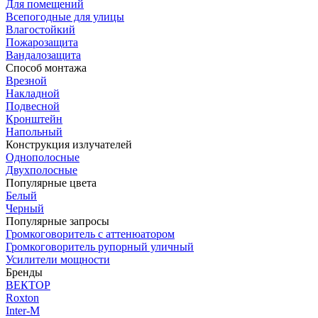
Для помещений
Всепогодные для улицы
Влагостойкий
Пожарозащита
Вандалозащита
Способ монтажа
Врезной
Накладной
Подвесной
Кронштейн
Напольный
Конструкция излучателей
Однополосные
Двухполосные
Популярные цвета
Белый
Черный
Популярные запросы
Громкоговоритель с аттенюатором
Громкоговоритель рупорный уличный
Усилители мощности
Бренды
ВЕКТОР
Roxton
Inter-M