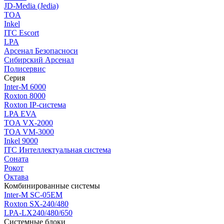
JD-Media (Jedia)
TOA
Inkel
ITC Escort
LPA
Арсенал Безопасноси
Сибирский Арсенал
Полисервис
Серия
Inter-M 6000
Roxton 8000
Roxton IP-система
LPA EVA
TOA VX-2000
TOA VM-3000
Inkel 9000
ITC Интеллектуальная система
Соната
Рокот
Октава
Комбинированные системы
Inter-M SC-05EM
Roxton SX-240/480
LPA-LX240/480/650
Системные блоки