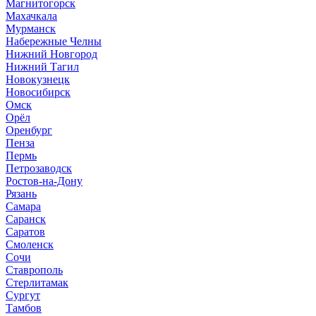
Магнитогорск
Махачкала
Мурманск
Набережные Челны
Нижний Новгород
Нижний Тагил
Новокузнецк
Новосибирск
Омск
Орёл
Оренбург
Пенза
Пермь
Петрозаводск
Ростов-на-Дону
Рязань
Самара
Саранск
Саратов
Смоленск
Сочи
Ставрополь
Стерлитамак
Сургут
Тамбов