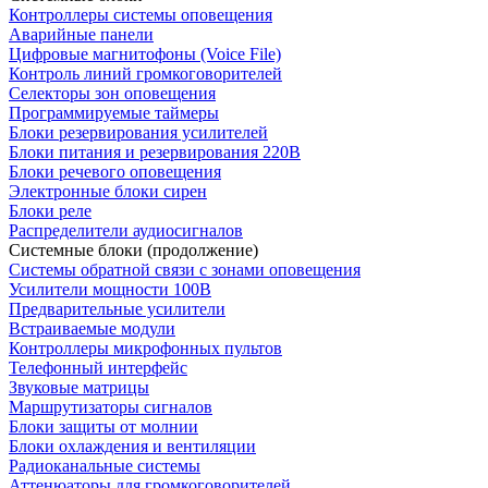
Контроллеры системы оповещения
Аварийные панели
Цифровые магнитофоны (Voice File)
Контроль линий громкоговорителей
Селекторы зон оповещения
Программируемые таймеры
Блоки резервирования усилителей
Блоки питания и резервирования 220В
Блоки речевого оповещения
Электронные блоки сирен
Блоки реле
Распределители аудиосигналов
Системные блоки (продолжение)
Системы обратной связи с зонами оповещения
Усилители мощности 100В
Предварительные усилители
Встраиваемые модули
Контроллеры микрофонных пультов
Телефонный интерфейс
Звуковые матрицы
Маршрутизаторы сигналов
Блоки защиты от молнии
Блоки охлаждения и вентиляции
Радиоканальные системы
Аттенюаторы для громкоговорителей