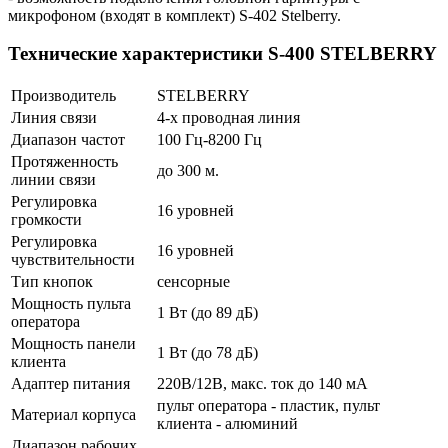
микрофоном (входят в комплект) S-402 Stelberry.
Технические характеристики S-400 STELBERRY
Производитель
STELBERRY
Линия связи
4-х проводная линия
Диапазон частот
100 Гц-8200 Гц
Протяженность
до 300 м.
линии связи
Регулировка
16 уровней
громкости
Регулировка
16 уровней
чувствительности
Тип кнопок
сенсорные
Мощность пульта
1 Вт (до 89 дБ)
оператора
Мощность панели
1 Вт (до 78 дБ)
клиента
Адаптер питания
220В/12В, макс. ток до 140 мА
пульт оператора - пластик, пульт
Материал корпуса
клиента - алюминий
Диапазон рабочих