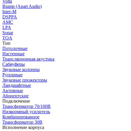
Volta
Biamp (Apart Audio)
Inter-M
DSPPA
AMC
LPA
Sonar
TOA
Тип
Потолочные
Настенные
Трансляционная акустика
Сабвуферы
Звуковые колонны
Рупорные
Звуковые прожекторы
Ландшафтные
Активные
Абонентские
Подключение
Трансформатор 70/100В
Низкоомный усилитель
Комбинированное
Трансформатор 30В
Исполнение корпуса