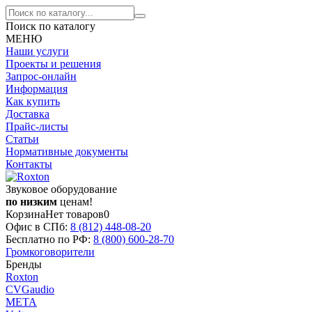
Поиск по каталогу
МЕНЮ
Наши услуги
Проекты и решения
Запрос-онлайн
Информация
Как купить
Доставка
Прайс-листы
Статьи
Нормативные документы
Контакты
Звуковое оборудование
по низким
ценам!
Корзина
Нет товаров
0
Офис в СПб:
8 (812)
448-08-20
Бесплатно по РФ:
8 (800)
600-28-70
Громкоговорители
Бренды
Roxton
CVGaudio
МЕТА