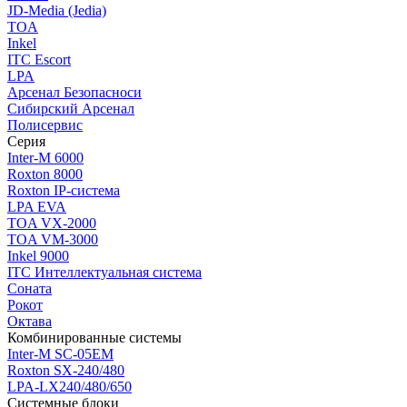
JD-Media (Jedia)
TOA
Inkel
ITC Escort
LPA
Арсенал Безопасноси
Сибирский Арсенал
Полисервис
Серия
Inter-M 6000
Roxton 8000
Roxton IP-система
LPA EVA
TOA VX-2000
TOA VM-3000
Inkel 9000
ITC Интеллектуальная система
Соната
Рокот
Октава
Комбинированные системы
Inter-M SC-05EM
Roxton SX-240/480
LPA-LX240/480/650
Системные блоки