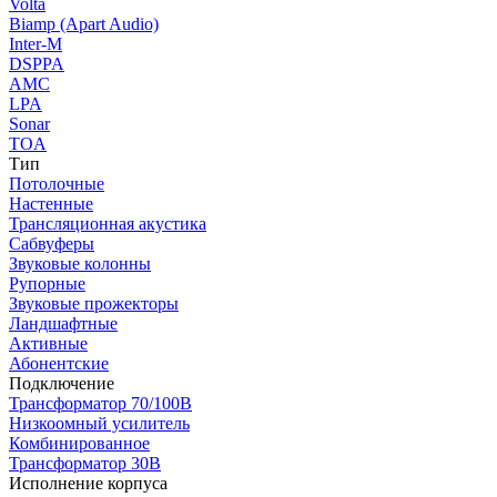
Volta
Biamp (Apart Audio)
Inter-M
DSPPA
AMC
LPA
Sonar
TOA
Тип
Потолочные
Настенные
Трансляционная акустика
Сабвуферы
Звуковые колонны
Рупорные
Звуковые прожекторы
Ландшафтные
Активные
Абонентские
Подключение
Трансформатор 70/100В
Низкоомный усилитель
Комбинированное
Трансформатор 30В
Исполнение корпуса