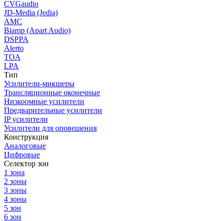
CVGaudio
JD-Media (Jedia)
AMC
Biamp (Apart Audio)
DSPPA
Alerto
TOA
LPA
Тип
Усилители-микшеры
Трансляционные оконечные
Низкоомные усилители
Предварительные усилители
IP усилители
Усилители для оповещения
Конструкция
Аналоговые
Цифровые
Селектор зон
1 зона
2 зоны
3 зоны
4 зоны
5 зон
6 зон