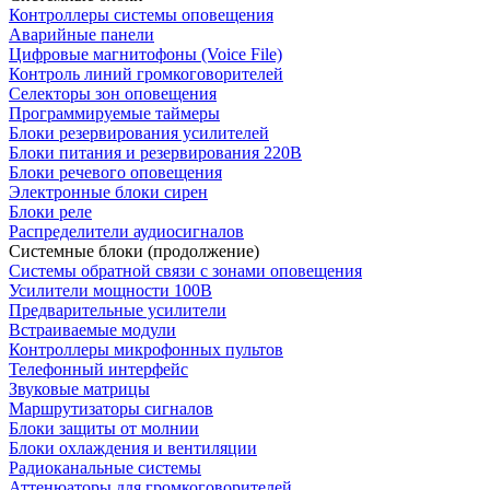
Контроллеры системы оповещения
Аварийные панели
Цифровые магнитофоны (Voice File)
Контроль линий громкоговорителей
Селекторы зон оповещения
Программируемые таймеры
Блоки резервирования усилителей
Блоки питания и резервирования 220В
Блоки речевого оповещения
Электронные блоки сирен
Блоки реле
Распределители аудиосигналов
Системные блоки (продолжение)
Системы обратной связи с зонами оповещения
Усилители мощности 100В
Предварительные усилители
Встраиваемые модули
Контроллеры микрофонных пультов
Телефонный интерфейс
Звуковые матрицы
Маршрутизаторы сигналов
Блоки защиты от молнии
Блоки охлаждения и вентиляции
Радиоканальные системы
Аттенюаторы для громкоговорителей