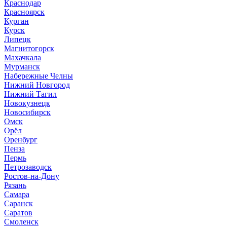
Краснодар
Красноярск
Курган
Курск
Липецк
Магнитогорск
Махачкала
Мурманск
Набережные Челны
Нижний Новгород
Нижний Тагил
Новокузнецк
Новосибирск
Омск
Орёл
Оренбург
Пенза
Пермь
Петрозаводск
Ростов-на-Дону
Рязань
Самара
Саранск
Саратов
Смоленск