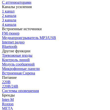
С аттенюаторами
Каналы усиления
1 канал
2 канала
3 канала
4 канала
Встроенные источники
FM-тюнер
Медиапроигрыватель MP3/USB
Internet радио
Bluetooth
Другие функции
Тревожные входы
Контроль линий
Модуль сообщений
Микрофонные панели
Встроенная Сирена
Питание
220В
220В/24В
Системы оповещения
Бренды
Inter-M
Roxton
МЕТА