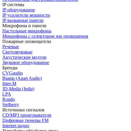
IP системы
IP оборудование
IP усилители мощности
IP вызывные панели
Микрофоны и панели
Настольные микрофоны
Микрофоны с селектором зон оповещения
Пожарные оповещатели
Речевые
Светозвуковые
Акустические модули
Звуковое оборудование
Бренды
CVGaudio
Biamp (Apart Audio)
Inter-M
JD-Media (Jedia)
LPA
Rondo
Stelberry
Источники сигналов
CD/MP3 проигрыватели
Цифровые тюнеры FM
Internet радио
Устройства обработки звука