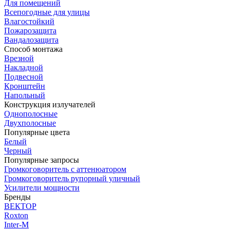
Для помещений
Всепогодные для улицы
Влагостойкий
Пожарозащита
Вандалозащита
Способ монтажа
Врезной
Накладной
Подвесной
Кронштейн
Напольный
Конструкция излучателей
Однополосные
Двухполосные
Популярные цвета
Белый
Черный
Популярные запросы
Громкоговоритель с аттенюатором
Громкоговоритель рупорный уличный
Усилители мощности
Бренды
ВЕКТОР
Roxton
Inter-M