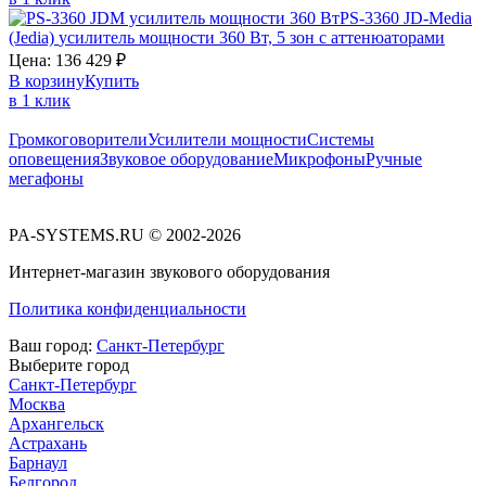
PS-3360
JD-Media
(Jedia)
усилитель мощности 360 Вт, 5 зон с аттенюаторами
Цена:
136 429
₽
В корзину
Купить
в 1 клик
Громкоговорители
Усилители мощности
Системы
оповещения
Звуковое оборудование
Микрофоны
Ручные
мегафоны
PA-SYSTEMS.RU © 2002-2026
Интернет-магазин звукового оборудования
Политика конфиденциальности
Ваш город:
Санкт-Петербург
Выберите город
Санкт-Петербург
Москва
Архангельск
Астрахань
Барнаул
Белгород