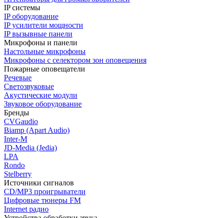
IP системы
IP оборудование
IP усилители мощности
IP вызывные панели
Микрофоны и панели
Настольные микрофоны
Микрофоны с селектором зон оповещения
Пожарные оповещатели
Речевые
Светозвуковые
Акустические модули
Звуковое оборудование
Бренды
CVGaudio
Biamp (Apart Audio)
Inter-M
JD-Media (Jedia)
LPA
Rondo
Stelberry
Источники сигналов
CD/MP3 проигрыватели
Цифровые тюнеры FM
Internet радио
Устройства обработки звука