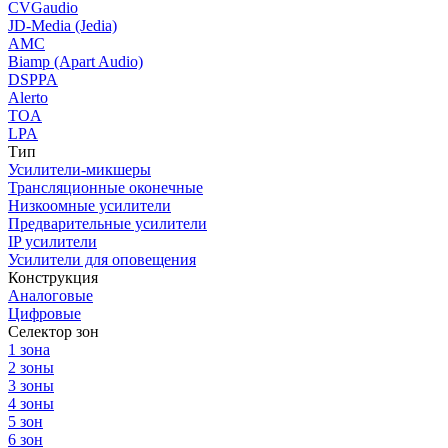
CVGaudio
JD-Media (Jedia)
AMC
Biamp (Apart Audio)
DSPPA
Alerto
TOA
LPA
Тип
Усилители-микшеры
Трансляционные оконечные
Низкоомные усилители
Предварительные усилители
IP усилители
Усилители для оповещения
Конструкция
Аналоговые
Цифровые
Селектор зон
1 зона
2 зоны
3 зоны
4 зоны
5 зон
6 зон