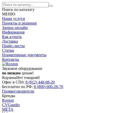
Поиск по каталогу
МЕНЮ
Наши услуги
Проекты и решения
Запрос-онлайн
Информация
Как купить
Доставка
Прайс-листы
Статьи
Нормативные документы
Контакты
Звуковое оборудование
по низким
ценам!
Корзина
Нет товаров
0
Офис в СПб:
8 (812)
448-08-20
Бесплатно по РФ:
8 (800)
600-28-70
Громкоговорители
Бренды
Roxton
CVGaudio
МЕТА