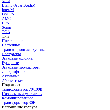
Volta
Biamp (Apart Audio)
Inter-M
DSPPA
AMC
LPA
Sonar
TOA
Тип
Потолочные
Настенные
Трансляционная акустика
Сабвуферы
Звуковые колонны
Рупорные
Звуковые прожекторы
Ландшафтные
Активные
Абонентские
Подключение
Трансформатор 70/100В
Низкоомный усилитель
Комбинированное
Трансформатор 30В
Исполнение корпуса