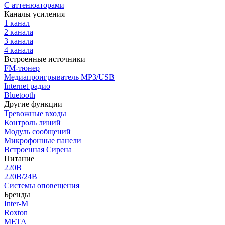
С аттенюаторами
Каналы усиления
1 канал
2 канала
3 канала
4 канала
Встроенные источники
FM-тюнер
Медиапроигрыватель MP3/USB
Internet радио
Bluetooth
Другие функции
Тревожные входы
Контроль линий
Модуль сообщений
Микрофонные панели
Встроенная Сирена
Питание
220В
220В/24В
Системы оповещения
Бренды
Inter-M
Roxton
МЕТА