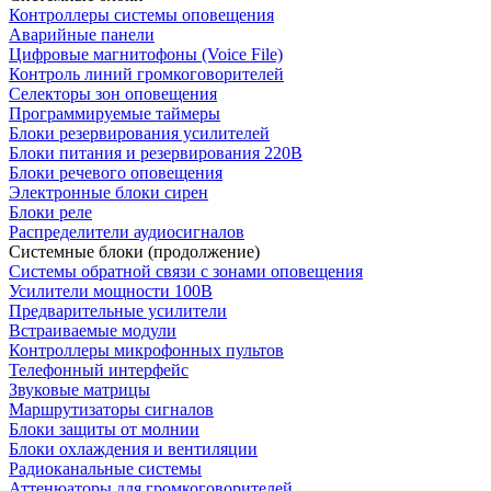
Контроллеры системы оповещения
Аварийные панели
Цифровые магнитофоны (Voice File)
Контроль линий громкоговорителей
Селекторы зон оповещения
Программируемые таймеры
Блоки резервирования усилителей
Блоки питания и резервирования 220В
Блоки речевого оповещения
Электронные блоки сирен
Блоки реле
Распределители аудиосигналов
Системные блоки (продолжение)
Системы обратной связи с зонами оповещения
Усилители мощности 100В
Предварительные усилители
Встраиваемые модули
Контроллеры микрофонных пультов
Телефонный интерфейс
Звуковые матрицы
Маршрутизаторы сигналов
Блоки защиты от молнии
Блоки охлаждения и вентиляции
Радиоканальные системы
Аттенюаторы для громкоговорителей