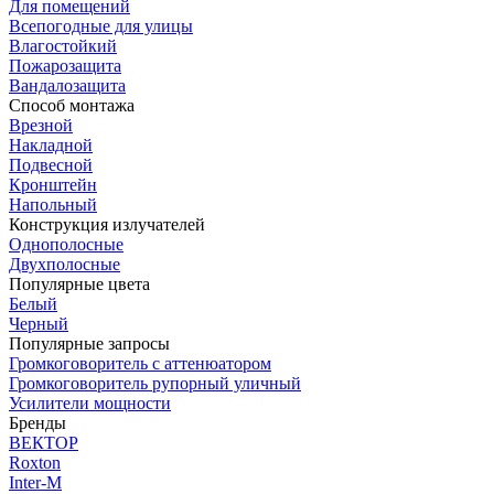
Для помещений
Всепогодные для улицы
Влагостойкий
Пожарозащита
Вандалозащита
Способ монтажа
Врезной
Накладной
Подвесной
Кронштейн
Напольный
Конструкция излучателей
Однополосные
Двухполосные
Популярные цвета
Белый
Черный
Популярные запросы
Громкоговоритель с аттенюатором
Громкоговоритель рупорный уличный
Усилители мощности
Бренды
ВЕКТОР
Roxton
Inter-M