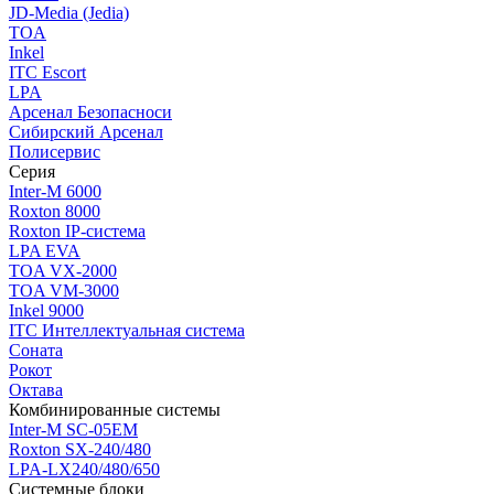
JD-Media (Jedia)
TOA
Inkel
ITC Escort
LPA
Арсенал Безопасноси
Сибирский Арсенал
Полисервис
Серия
Inter-M 6000
Roxton 8000
Roxton IP-система
LPA EVA
TOA VX-2000
TOA VM-3000
Inkel 9000
ITC Интеллектуальная система
Соната
Рокот
Октава
Комбинированные системы
Inter-M SC-05EM
Roxton SX-240/480
LPA-LX240/480/650
Системные блоки