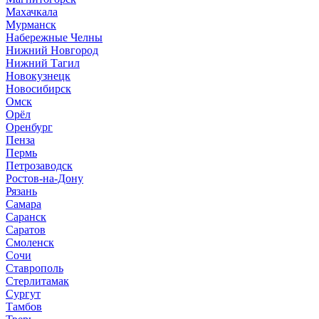
Махачкала
Мурманск
Набережные Челны
Нижний Новгород
Нижний Тагил
Новокузнецк
Новосибирск
Омск
Орёл
Оренбург
Пенза
Пермь
Петрозаводск
Ростов-на-Дону
Рязань
Самара
Саранск
Саратов
Смоленск
Сочи
Ставрополь
Стерлитамак
Сургут
Тамбов