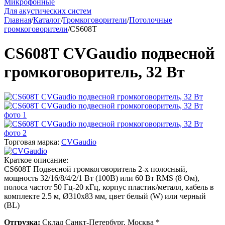
Микрофонные
Для акустических систем
Главная
/
Каталог
/
Громкоговорители
/
Потолочные
громкоговорители
/
CS608T
CS608T CVGaudio подвесной
громкоговоритель, 32 Вт
Торговая марка:
CVGaudio
Краткое описание:
CS608T Подвесной громкоговоритель 2-х полосный,
мощность 32/16/8/4/2/1 Вт (100В) или 60 Вт RMS (8 Ом),
полоса частот 50 Гц-20 кГц, корпус пластик/металл, кабель в
комплекте 2.5 м, Ø310х83 мм, цвет белый (W) или черный
(BL)
Отгрузка:
Склад Санкт-Петербург, Москва *