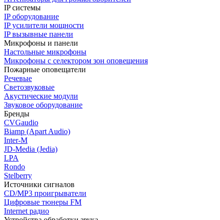
IP системы
IP оборудование
IP усилители мощности
IP вызывные панели
Микрофоны и панели
Настольные микрофоны
Микрофоны с селектором зон оповещения
Пожарные оповещатели
Речевые
Светозвуковые
Акустические модули
Звуковое оборудование
Бренды
CVGaudio
Biamp (Apart Audio)
Inter-M
JD-Media (Jedia)
LPA
Rondo
Stelberry
Источники сигналов
CD/MP3 проигрыватели
Цифровые тюнеры FM
Internet радио
Устройства обработки звука