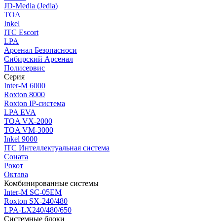
JD-Media (Jedia)
TOA
Inkel
ITC Escort
LPA
Арсенал Безопасноси
Сибирский Арсенал
Полисервис
Серия
Inter-M 6000
Roxton 8000
Roxton IP-система
LPA EVA
TOA VX-2000
TOA VM-3000
Inkel 9000
ITC Интеллектуальная система
Соната
Рокот
Октава
Комбинированные системы
Inter-M SC-05EM
Roxton SX-240/480
LPA-LX240/480/650
Системные блоки