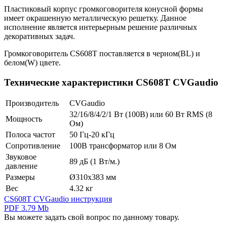
Пластиковый корпус громкоговорителя конусной формы
имеет окрашенную металлическую решетку. Данное
исполнение является интерьерным решение различных
декоративных задач.
Громкоговоритель CS608T поставляется в черном(BL) и
белом(W) цвете.
Технические характеристики CS608T CVGaudio
Производитель
CVGaudio
32/16/8/4/2/1 Вт (100В) или 60 Вт RMS (8
Мощность
Ом)
Полоса частот
50 Гц-20 кГц
Сопротивление
100В трансформатор или 8 Ом
Звуковое
89 дБ (1 Вт/м.)
давление
Размеры
Ø310x383 мм
Вес
4.32 кг
CS608T CVGaudio инструкция
PDF 3.79 Mb
Вы можете задать свой вопрос по данному товару.