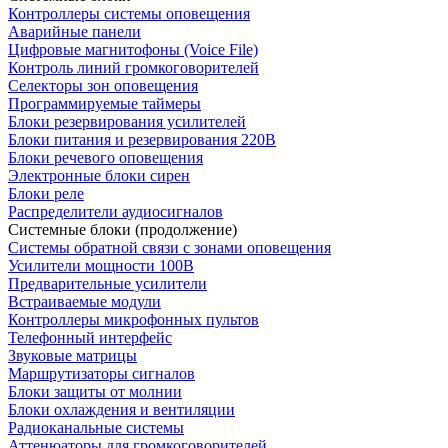
Контроллеры системы оповещения
Аварийные панели
Цифровые магнитофоны (Voice File)
Контроль линий громкоговорителей
Селекторы зон оповещения
Программируемые таймеры
Блоки резервирования усилителей
Блоки питания и резервирования 220В
Блоки речевого оповещения
Электронные блоки сирен
Блоки реле
Распределители аудиосигналов
Системные блоки (продолжение)
Системы обратной связи с зонами оповещения
Усилители мощности 100В
Предварительные усилители
Встраиваемые модули
Контроллеры микрофонных пультов
Телефонный интерфейс
Звуковые матрицы
Маршрутизаторы сигналов
Блоки защиты от молнии
Блоки охлаждения и вентиляции
Радиоканальные системы
Аттенюаторы для громкоговорителей