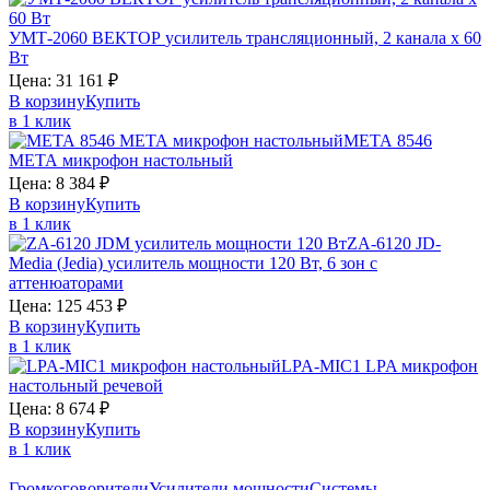
УМТ-2060
ВЕКТОР
усилитель трансляционный, 2 канала х 60
Вт
Цена:
31 161
₽
В корзину
Купить
в 1 клик
МЕТА 8546
МЕТА
микрофон настольный
Цена:
8 384
₽
В корзину
Купить
в 1 клик
ZA-6120
JD-
Media (Jedia)
усилитель мощности 120 Вт, 6 зон с
аттенюаторами
Цена:
125 453
₽
В корзину
Купить
в 1 клик
LPA-MIC1
LPA
микрофон
настольный речевой
Цена:
8 674
₽
В корзину
Купить
в 1 клик
Громкоговорители
Усилители мощности
Системы