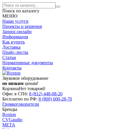
Поиск по каталогу
МЕНЮ
Наши услуги
Проекты и решения
Запрос-онлайн
Информация
Как купить
Доставка
Прайс-листы
Статьи
Нормативные документы
Контакты
Звуковое оборудование
по низким
ценам!
Корзина
Нет товаров
0
Офис в СПб:
8 (812)
448-08-20
Бесплатно по РФ:
8 (800)
600-28-70
Громкоговорители
Бренды
Roxton
CVGaudio
МЕТА