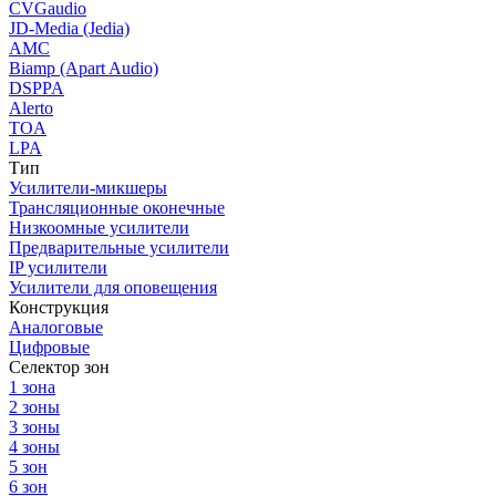
CVGaudio
JD-Media (Jedia)
AMC
Biamp (Apart Audio)
DSPPA
Alerto
TOA
LPA
Тип
Усилители-микшеры
Трансляционные оконечные
Низкоомные усилители
Предварительные усилители
IP усилители
Усилители для оповещения
Конструкция
Аналоговые
Цифровые
Селектор зон
1 зона
2 зоны
3 зоны
4 зоны
5 зон
6 зон