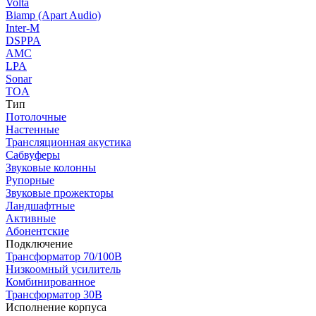
Volta
Biamp (Apart Audio)
Inter-M
DSPPA
AMC
LPA
Sonar
TOA
Тип
Потолочные
Настенные
Трансляционная акустика
Сабвуферы
Звуковые колонны
Рупорные
Звуковые прожекторы
Ландшафтные
Активные
Абонентские
Подключение
Трансформатор 70/100В
Низкоомный усилитель
Комбинированное
Трансформатор 30В
Исполнение корпуса