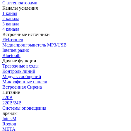
С аттенюаторами
Каналы усиления
1 канал
2 канала
3 канала
4 канала
Встроенные источники
FM-тюнер
Медиапроигрыватель MP3/USB
Internet радио
Bluetooth
Другие функции
Тревожные входы
Контроль линий
Модуль сообщений
Микрофонные панели
Встроенная Сирена
Питание
220В
220В/24В
Системы оповещения
Бренды
Inter-M
Roxton
МЕТА