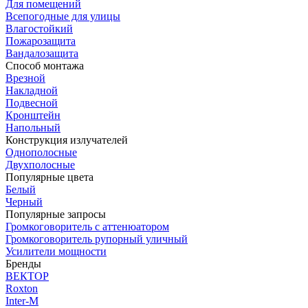
Для помещений
Всепогодные для улицы
Влагостойкий
Пожарозащита
Вандалозащита
Способ монтажа
Врезной
Накладной
Подвесной
Кронштейн
Напольный
Конструкция излучателей
Однополосные
Двухполосные
Популярные цвета
Белый
Черный
Популярные запросы
Громкоговоритель с аттенюатором
Громкоговоритель рупорный уличный
Усилители мощности
Бренды
ВЕКТОР
Roxton
Inter-M