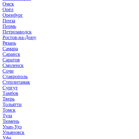
Омск
Орёл
Оренбург
Пенза
Пермь
Петрозаводск
Ростов-на-Дону
Рязань
Самара
Саранск
Саратов
Смоленск
Сочи
Ставрополь
Стерлитамак
Сургут
Тамбов
Тверь
Тольятти
Томск
Тула
Тюмень
Улан-Удэ
Ульяновск
Уфа