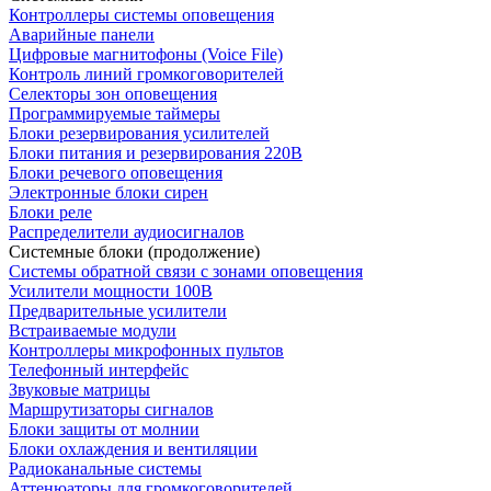
Контроллеры системы оповещения
Аварийные панели
Цифровые магнитофоны (Voice File)
Контроль линий громкоговорителей
Селекторы зон оповещения
Программируемые таймеры
Блоки резервирования усилителей
Блоки питания и резервирования 220В
Блоки речевого оповещения
Электронные блоки сирен
Блоки реле
Распределители аудиосигналов
Системные блоки (продолжение)
Системы обратной связи с зонами оповещения
Усилители мощности 100В
Предварительные усилители
Встраиваемые модули
Контроллеры микрофонных пультов
Телефонный интерфейс
Звуковые матрицы
Маршрутизаторы сигналов
Блоки защиты от молнии
Блоки охлаждения и вентиляции
Радиоканальные системы
Аттенюаторы для громкоговорителей