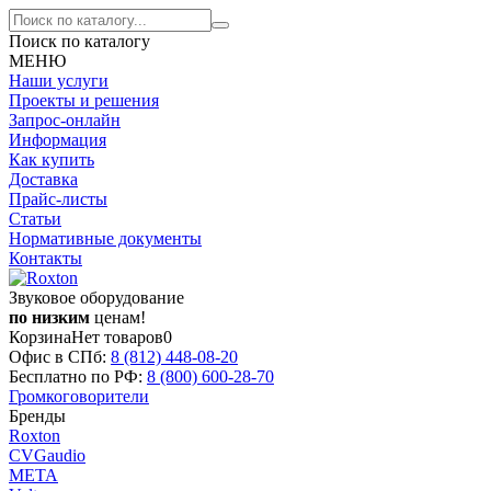
Поиск по каталогу
МЕНЮ
Наши услуги
Проекты и решения
Запрос-онлайн
Информация
Как купить
Доставка
Прайс-листы
Статьи
Нормативные документы
Контакты
Звуковое оборудование
по низким
ценам!
Корзина
Нет товаров
0
Офис в СПб:
8 (812)
448-08-20
Бесплатно по РФ:
8 (800)
600-28-70
Громкоговорители
Бренды
Roxton
CVGaudio
МЕТА