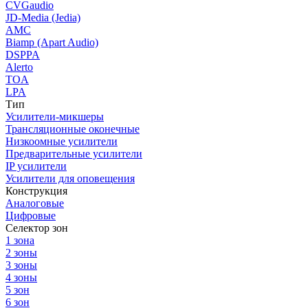
CVGaudio
JD-Media (Jedia)
AMC
Biamp (Apart Audio)
DSPPA
Alerto
TOA
LPA
Тип
Усилители-микшеры
Трансляционные оконечные
Низкоомные усилители
Предварительные усилители
IP усилители
Усилители для оповещения
Конструкция
Аналоговые
Цифровые
Селектор зон
1 зона
2 зоны
3 зоны
4 зоны
5 зон
6 зон