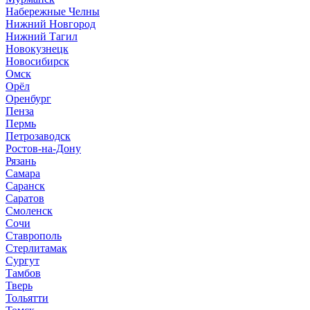
Набережные Челны
Нижний Новгород
Нижний Тагил
Новокузнецк
Новосибирск
Омск
Орёл
Оренбург
Пенза
Пермь
Петрозаводск
Ростов-на-Дону
Рязань
Самара
Саранск
Саратов
Смоленск
Сочи
Ставрополь
Стерлитамак
Сургут
Тамбов
Тверь
Тольятти