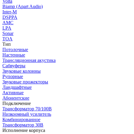
Volta
Biamp (Apart Audio)
Inter-M
DSPPA
AMC
LPA
Sonar
TOA
Тип
Потолочные
Настенные
Трансляционная акустика
Сабвуферы
Звуковые колонны
Рупорные
Звуковые прожекторы
Ландшафтные
Активные
Абонентские
Подключение
Трансформатор 70/100В
Низкоомный усилитель
Комбинированное
Трансформатор 30В
Исполнение корпуса