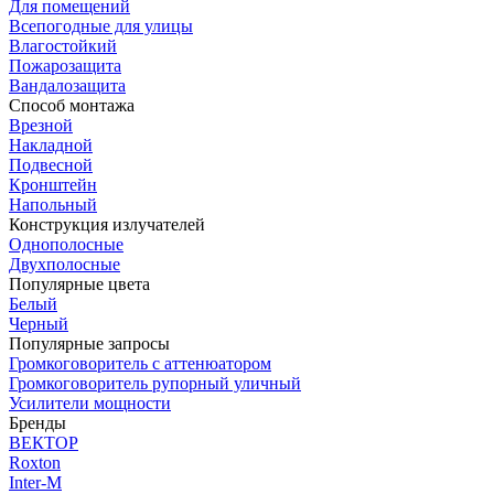
Для помещений
Всепогодные для улицы
Влагостойкий
Пожарозащита
Вандалозащита
Способ монтажа
Врезной
Накладной
Подвесной
Кронштейн
Напольный
Конструкция излучателей
Однополосные
Двухполосные
Популярные цвета
Белый
Черный
Популярные запросы
Громкоговоритель с аттенюатором
Громкоговоритель рупорный уличный
Усилители мощности
Бренды
ВЕКТОР
Roxton
Inter-M