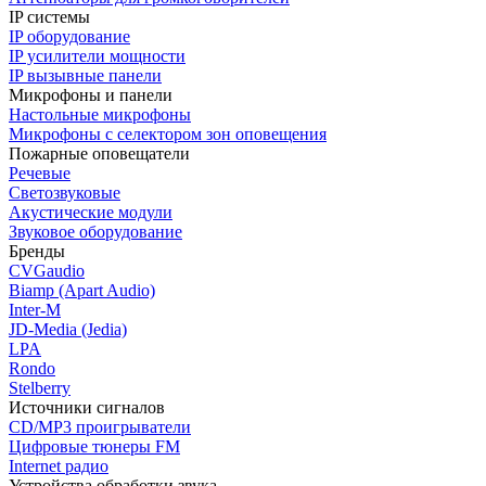
IP системы
IP оборудование
IP усилители мощности
IP вызывные панели
Микрофоны и панели
Настольные микрофоны
Микрофоны с селектором зон оповещения
Пожарные оповещатели
Речевые
Светозвуковые
Акустические модули
Звуковое оборудование
Бренды
CVGaudio
Biamp (Apart Audio)
Inter-M
JD-Media (Jedia)
LPA
Rondo
Stelberry
Источники сигналов
CD/MP3 проигрыватели
Цифровые тюнеры FM
Internet радио
Устройства обработки звука