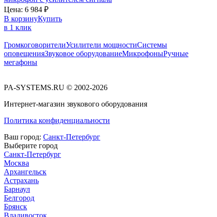
Цена:
6 984
₽
В корзину
Купить
в 1 клик
Громкоговорители
Усилители мощности
Системы
оповещения
Звуковое оборудование
Микрофоны
Ручные
мегафоны
PA-SYSTEMS.RU © 2002-2026
Интернет-магазин звукового оборудования
Политика конфиденциальности
Ваш город:
Санкт-Петербург
Выберите город
Санкт-Петербург
Москва
Архангельск
Астрахань
Барнаул
Белгород
Брянск
Владивосток