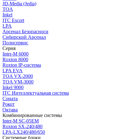
JD-Media (Jedia)
TOA
Inkel
ITC Escort
LPA
Арсенал Безопасноси
Сибирский Арсенал
Полисервис
Серия
Inter-M 6000
Roxton 8000
Roxton IP-система
LPA EVA
TOA VX-2000
TOA VM-3000
Inkel 9000
ITC Интеллектуальная система
Соната
Рокот
Октава
Комбинированные системы
Inter-M SC-05EM
Roxton SX-240/480
LPA-LX240/480/650
Системные блоки