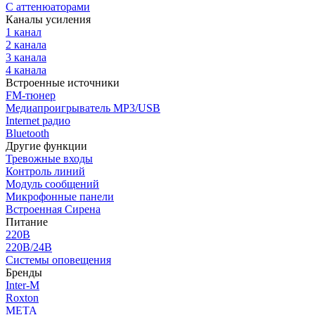
С аттенюаторами
Каналы усиления
1 канал
2 канала
3 канала
4 канала
Встроенные источники
FM-тюнер
Медиапроигрыватель MP3/USB
Internet радио
Bluetooth
Другие функции
Тревожные входы
Контроль линий
Модуль сообщений
Микрофонные панели
Встроенная Сирена
Питание
220В
220В/24В
Системы оповещения
Бренды
Inter-M
Roxton
МЕТА