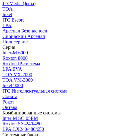
JD-Media (Jedia)
TOA
Inkel
ITC Escort
LPA
Арсенал Безопасноси
Сибирский Арсенал
Полисервис
Серия
Inter-M 6000
Roxton 8000
Roxton IP-система
LPA EVA
TOA VX-2000
TOA VM-3000
Inkel 9000
ITC Интеллектуальная система
Соната
Рокот
Октава
Комбинированные системы
Inter-M SC-05EM
Roxton SX-240/480
LPA-LX240/480/650
Системные блоки