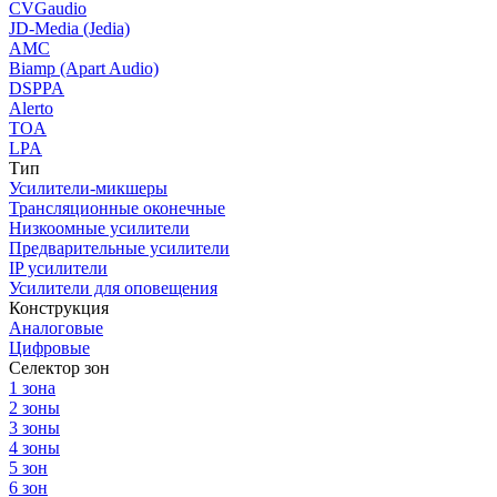
CVGaudio
JD-Media (Jedia)
AMC
Biamp (Apart Audio)
DSPPA
Alerto
TOA
LPA
Тип
Усилители-микшеры
Трансляционные оконечные
Низкоомные усилители
Предварительные усилители
IP усилители
Усилители для оповещения
Конструкция
Аналоговые
Цифровые
Селектор зон
1 зона
2 зоны
3 зоны
4 зоны
5 зон
6 зон