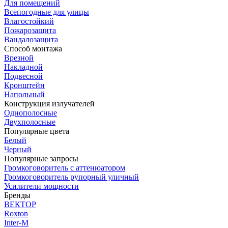
Для помещений
Всепогодные для улицы
Влагостойкий
Пожарозащита
Вандалозащита
Способ монтажа
Врезной
Накладной
Подвесной
Кронштейн
Напольный
Конструкция излучателей
Однополосные
Двухполосные
Популярные цвета
Белый
Черный
Популярные запросы
Громкоговоритель с аттенюатором
Громкоговоритель рупорный уличный
Усилители мощности
Бренды
ВЕКТОР
Roxton
Inter-M