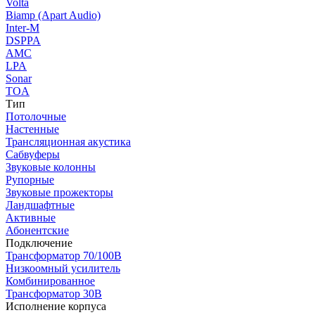
Volta
Biamp (Apart Audio)
Inter-M
DSPPA
AMC
LPA
Sonar
TOA
Тип
Потолочные
Настенные
Трансляционная акустика
Сабвуферы
Звуковые колонны
Рупорные
Звуковые прожекторы
Ландшафтные
Активные
Абонентские
Подключение
Трансформатор 70/100В
Низкоомный усилитель
Комбинированное
Трансформатор 30В
Исполнение корпуса