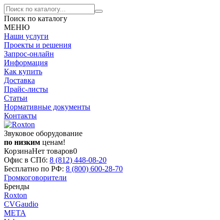
Поиск по каталогу
МЕНЮ
Наши услуги
Проекты и решения
Запрос-онлайн
Информация
Как купить
Доставка
Прайс-листы
Статьи
Нормативные документы
Контакты
Звуковое оборудование
по низким
ценам!
Корзина
Нет товаров
0
Офис в СПб:
8 (812)
448-08-20
Бесплатно по РФ:
8 (800)
600-28-70
Громкоговорители
Бренды
Roxton
CVGaudio
МЕТА