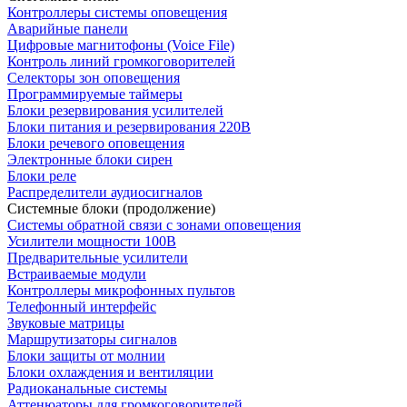
Контроллеры системы оповещения
Аварийные панели
Цифровые магнитофоны (Voice File)
Контроль линий громкоговорителей
Селекторы зон оповещения
Программируемые таймеры
Блоки резервирования усилителей
Блоки питания и резервирования 220В
Блоки речевого оповещения
Электронные блоки сирен
Блоки реле
Распределители аудиосигналов
Системные блоки (продолжение)
Системы обратной связи с зонами оповещения
Усилители мощности 100В
Предварительные усилители
Встраиваемые модули
Контроллеры микрофонных пультов
Телефонный интерфейс
Звуковые матрицы
Маршрутизаторы сигналов
Блоки защиты от молнии
Блоки охлаждения и вентиляции
Радиоканальные системы
Аттенюаторы для громкоговорителей