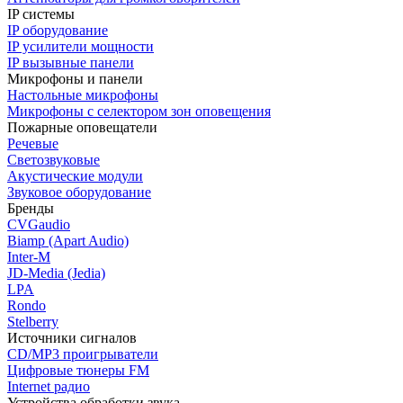
IP системы
IP оборудование
IP усилители мощности
IP вызывные панели
Микрофоны и панели
Настольные микрофоны
Микрофоны с селектором зон оповещения
Пожарные оповещатели
Речевые
Светозвуковые
Акустические модули
Звуковое оборудование
Бренды
CVGaudio
Biamp (Apart Audio)
Inter-M
JD-Media (Jedia)
LPA
Rondo
Stelberry
Источники сигналов
CD/MP3 проигрыватели
Цифровые тюнеры FM
Internet радио
Устройства обработки звука