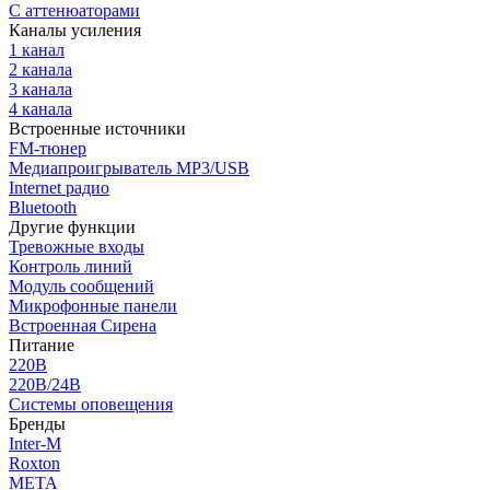
С аттенюаторами
Каналы усиления
1 канал
2 канала
3 канала
4 канала
Встроенные источники
FM-тюнер
Медиапроигрыватель MP3/USB
Internet радио
Bluetooth
Другие функции
Тревожные входы
Контроль линий
Модуль сообщений
Микрофонные панели
Встроенная Сирена
Питание
220В
220В/24В
Системы оповещения
Бренды
Inter-M
Roxton
МЕТА